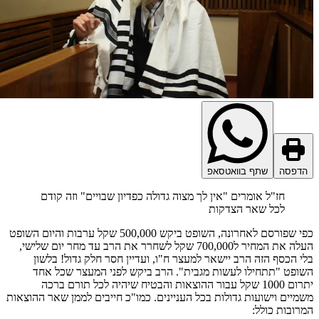
דפסה
שתף בוואטסאפ
חז"ל אומרים "אין לך מצוה גדולה כפדיון שבויים" וזה קודם
לכל שאר הצדקות
כפי שפורסם לאחרונה, השופט ביקש 500,000 שקל ערבות והיום השופט
העלה את המחיר ל700,000 שקל לשחרר את הרב עד מחר יום שלישי,
י הכסף הזה הרב יישאר למעצר ח"ו, ועדיין חסר חלק גדול! בלשון
ופט "תתחילו לעשות מגבית". הרב ביקש לפני המעצר שכל אחד
יתרום 1000 שקל עבור ההוצאות והבטיח שיהיה לכל תורם ברכה
מיים וישועות גדולות בכל העניינים. כמו"כ חייבים לממן שאר ההוצאות
רובות כולל: