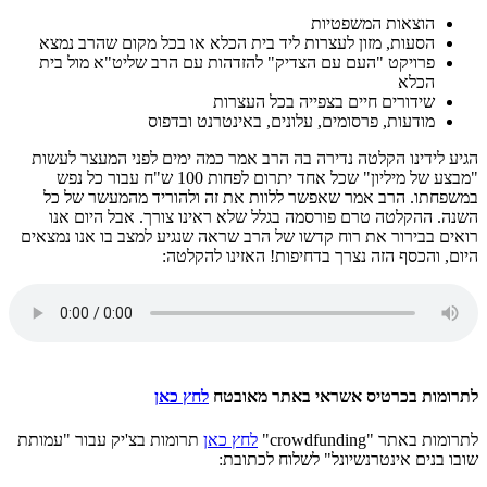
הוצאות המשפטיות
הסעות, מזון לעצרות ליד בית הכלא או בכל מקום שהרב נמצא
פרויקט "העם עם הצדיק" להזדהות עם הרב שליט"א מול בית
הכלא
שידורים חיים בצפייה בכל העצרות
מודעות, פרסומים, עלונים, באינטרנט ובדפוס
יע לידינו הקלטה נדירה בה הרב אמר כמה ימים לפני המעצר לעשות
"מבצע של מיליון" שכל אחד יתרום לפחות 100 ש"ח עבור כל נפש
שפחתו. הרב אמר שאפשר ללוות את זה ולהוריד מהמעשר של כל
נה. ההקלטה טרם פורסמה בגלל שלא ראינו צורך. אבל היום אנו
אים בבירור את רוח קדשו של הרב שראה שנגיע למצב בו אנו נמצאים
ום, והכסף הזה נצרך בדחיפות! האזינו להקלטה:
רומות בכרטיס אשראי באתר מאובטח
לחץ כאן
מות באתר "crowdfunding"
לחץ כאן
תרומות בצ'יק עבור "עמותת
בו בנים אינטרנשיונל" לשלוח לכתובת: