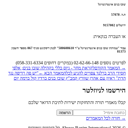
ו בנים אינטרנשיונל
5707
ים 9157002
 העברה בנקאית:
עבור "עמותת שובו בנים אינטרנשיונל ע"ר 580608610" לבנק דיסקונט סניף 067 מספר חשבון
813
נוספים 02-62-66-148 (במקרים דחופים 058-331-6334)
המאמר הקודם
לקראת מחר - גיוס כללי בקהילה שובו בנים; אלפי
ידי הרב ברלנד צפויים להגיע לכל
המאמר הבא
←
"יש פה רדיפה נגד
ת" ראיון עם אהרן שוורץ קמב"ץ שובו בנים ברדיו קול ברמה יום
רשמו לניוזלטר
לו מאמרי תורה והתחזקות ישירות לתיבת הדואר שלכם
Website (leave blan
הרשמה
חזרה לכל המאמרים
2026
Shuvu Banim International.
כל הזכויות שמורות.