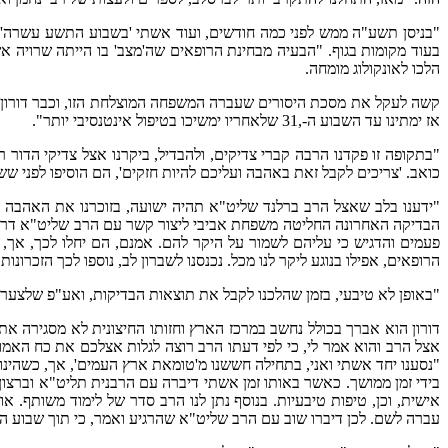
"בניסן תשע"ה ממש לפני כמה חודשים, ועוד אשתי 'בשבוע התשע עשרה', ה
בעוד מקומות בגוף. "הבעיה מבחינת הרופאים שה'מצב' בו הייתה שרויה אש
הלכו לאונקולוג מומחה.
קשה לעקל את מסכת היסורים שעברה המשפחה המוצלחת הזו, וכבר דורון ממש
אז ימתינו עד השבוע ה-,31 שלאחריו ימשיכו בטיפול אינטנסיבי יותר".
"בתקופה זו פקדנו הרבה קברי צדיקים, ולהבדיל, ביקרנו אצל צדיקי הדור ר
כואב. 'צריכים לקבל זאת באהבה ועליכם להיות חזקים', הם הוסיפו לפני ששל
"ידענו בלב שאצל הרב ברלנד שליט"א תהיה ישועה, בזוכרנו את האהבה הג
הבדיקה האחרונה החליטה משפחת אביבי ליצור קשר עם הרב שליט"א דרך הג
פעמים והדגיש כי עליהם לשמור על היקר להם. אמנם, הם יחלו לכך, אך,
הרופאים, אפילו בנוגע ליקר לנו מכל. נכנסנו לשברון לב, נוספו לכך הזכרונו
"באופן לא טיבעי, בזמן שהלכנו לקבל את תוצאות הבדיקות, ואע"פ שלצערנו נמצא גידול, 
דורון הוא אברך בכולל נחשב במרכז הארץ וחזותו החיצונית לא מסגירה א
אצל הרב והוא אמר לי, כי לפי דעתו הרב רוצה לגלות אצלכם את כח האמונ
"נסענו יחד אשתי ואני, בתחילה חששנו מ'טומאת ארץ העמים', אך, כשהינו
אישית, וכן, טיפות טיבעיות. בנוסף נתן לנו הרב סדר של לימוד משותף. 
עברה לשם. לכן דיברו שוב עם הרב שליט"א שהרגיע ואמר, כי תוך שבוע הכ