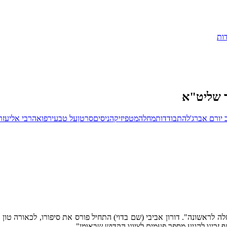
ות
ד שליט"א
 יורם אברג'ל
התבודדות
מחלה
מטפיזיקה
ניסים
סרטן
על טבעי
רפואה
רבי אליעזר
ה לראשונה". דורון אביבי (שם בדוי) התחיל פורס את סיפורו, לכאורה ט
 זכינו להגיע מספר פעמים לציונו הקדוש שבאומן".