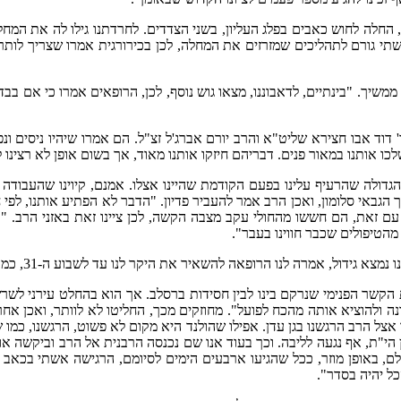
חלה לחוש כאבים בפלג העליון, בשני הצדדים. לחרדתנו גילו לה את המחלה"
תי גורם לתהליכים שמזרזים את המחלה, לכן בכירורגית אמרו שצריך לותר ע
יך. "בינתיים, לדאבוננו, מצאו גוש נוסף, לכן, הרופאים אמרו כי אם בב
' דוד אבו חצירא שליט"א והרב יורם אברג'ל זצ"ל. הם אמרו שיהיו ניסים ונ
כו אותנו במאור פנים. דבריהם חיזקו אותנו מאוד, אך בשום אופן לא רצינו ל
דולה שהרעיף עלינו בפעם הקודמת שהיינו אצלו. אמנם, קיוינו שהעבודה שע
באי סלומון, ואכן הרב אמר להעביר פדיון. "הדבר לא הפתיע אותנו, לפי 
 עם זאת, הם חששו מהחולי עקב מצבה הקשה, לכן ציינו זאת באזני הרב. 
ת מהטיפולים שכבר חווינו בעבר".
אמרה לנו הרופאה להשאיר את היקר לנו עד לשבוע ה-31, כמו שהרב אמר בתחילה".
ת הקשר הפנימי שנרקם בינו לבין חסידות ברסלב. אך הוא בהחלט עירני ל
ה ולהוציא אותה מהכח לפועל". מחוזקים מכך, החליטו לא לוותר, ואכן אחר
 אצל הרב הרגשנו בגן עדן. אפילו שהולנד היא מקום לא פשוט, הרגשנו, כ
אולם, באופן מוזר, ככל שהגיעו ארבעים הימים לסיומם, הרגישה אשתי בכא
ל יהיה בסדר".