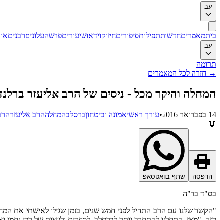
עב
בית
מאמרים
חדשות
תפילות
סיפורים
חיזוק
וידאו
שיעורים
פרשה
עלונים
רבנים
אוד
עב
תרומה
→
חזרה לכל המאמרים
המחלה והיקר מכל - ניסים של הרב אליעזר ברלנ
14 בפברואר 2016
•
עורך ראשי
אמונה וביטחון
ברסלב
המחלה
הרב אליעזר
הרב
📖
הדפסה
שתף בוואטסאפ
בס"ד בר"ה
"הקשר שלנו עם הרב התחיל לפני חמש שנים, בזמן שגילו לאישתי את המחל
הזה. "מאז, התחלנו להתקרב יותר לברסלב, לספרים ולעצות של רבי נחמן ואף