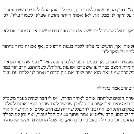
. דורון מספר שאם לא די בכך, במהלך הזמן החלו להופיע גושים נוספים
ל היקר לנו מכל. אך, לא! אשתי הייתה נחושה שעלינו לשמור עליו". לכן
דיקה יתגלה שהגידול מתפשט אז נהיה מוכרחים לעשות את הויתור. אם לא,
פלאות, אך, הדגישו כי עלינו ללכת בעצת הרופאים, אף אם זה כרוך בויתור
ותר על היקר לנו".
שינו תספיק, אך בפנים ידענו שלבסוף נפנה אליו".לפני שהגיעו תוצאות
חומרת המצב כבר ידעו שיצטרכו ישועות גדולות". לשמחתם, הרב חזר כמה
"כשהרב שמע זאת הוא ישר שינה את טון הדיבור ואמר לנו ללכת עם עצת
שרשרת הנסים שליוותה אותם לאורך הדרך. "יש לי חבר שהיה בעבר משב"ק
י כמה ימים יצרו קשר עם סולומון שבישר להם שהרב הזמין אותם להולנד.
מו שמקום התקדש. אף זכינו להתפלל שחרית עם הרב שליט"א תוך שהוא אחז
בידי זמן ממושך. כאשר באותו זמן אשתי דיברה עם הרבנית תליט"א וברצון הי"ת, אף נגעה לליבה. וכך בעוד אנו שם נכנסה הרבנית אל הרב וביקשה אותו שיכנסו. הרב שליט"א אמר שתוך 40 יום הכל יעבור, ואף נתן לנו תפילה
ב מתגבר, וכן נוסף לה כאב בירכיים חזק, עד שכל הרופאים חששו שהמחלה