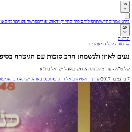
עב
בית
מאמרים
חדשות
תפילות
סיפורים
חיזוק
וידאו
שיעורים
פרשה
עלונים
רבנים
אוד
עב
תרומה
→
חזרה לכל המאמרים
נעים לאוזן ולנשמה: הרב סוכות עם הגיטרה בסיפו
שליט"א - עוד מהכינוס הקדוש באוהל ישראל בת"א
7 בדצמבר 2017
•
עורך ראשי
הרב אליהו סוכות
כנס באוהל ישראל
רבי אליעזר