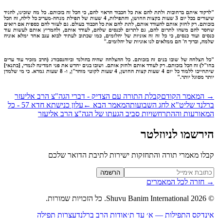
קוד איתם ברחובות ולתת להם את כל הכבוד הראוי להם, כי הכל זה בזכותם. כל מה שזכינו, להגיד
שיעורים בכל יום 3 שעות בקצות החושן, והתפילות, 4 שעות של תפילת מנחה-מעריב כל לילה, זה הכל
ותם. רק לחזק אותם להעודד אותם, לתת להם את כל הכבוד בעולם. גם לעזור להם כספית אם רואים
ר להם משהו לתרום להם, גם לתרום לכנסים שלהם, לעודד אותם, ולהמריץ אותם לעשות עוד
ים ועוד כנסים, כי כל זה זה אוניות של יהלומים, כמו שכתוב לעתיד לבוא ענב אחד ימלא אוניה
ה, וברוך ה' הם ממלאים לנו אוניות של יהלומים."
 הצלחה של שובו בנים זה בזכותם. כל ההצלחה שהיה בהולנד וביוהנסבורג (הרב מזכיר עוד ערים
"ל) זה הכל בזכותם. רק לעודד אותם ולחזק אותם. ושובו בנים יחדש את פני המדינה לגמרי, [בתנאי]
שיתחייבו ללמוד כל יום 4 שעות קצות החושן, 4 שעות לקוטי מוהר"ן, ו- 8 שעות גמרא. כי מי שלמדן
ר מסוגל יותר."
המאמר הקודם
קבלת התורה עם הצדיק - דברי הגה"צ הרב אליעזר
לנד שליט"א לחג השבועות
המאמר הבא
←
עלון כנישתא חדא 57 - כל
אורעות וההתרחשויות סביב הגעתו של הגה"צ הרב אליעזר
רשמו לניוזלטר
לו מאמרי תורה והתחזקות ישירות לתיבת הדואר שלכם
Website (leave blan
הרשמה
חזרה לכל המאמרים
2026
Shuvu Banim International.
כל הזכויות שמורות.
נדקס התפילות — א׳ עד ת׳
אודות הרב ברלנד
עצרות תפילה