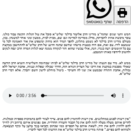
דפסה
שתף בוואטסאפ
 וחצי שנים שהגה"צ מורינו הרב אליעזר ברלנד שליט"א סובל את עול הגלות הקשה עבור כולנו.
ר מיבשת אחת לחברתה, מדלג ממדינה למדינה וגם שם, מבית לבית, ממעון זמני אחד למשנהו. נכון,
לם מורינו הרב ברלנד לא נשמע מתלונן, להפך תמיד הוא מחזק ומשפיע את אור האמונה לכל מי
צא לידו. עם זאת, אם היה בטעות מישהו שחשב שהנה הרגע של הרב שליט"א להתחשבן במקצת
כל הזוממים רעה כנגדו. הנה, אולי עכשיו שהוא חזר לנקודה ממנה יצא לגלות המרה הרב ינסה לנקום
שיב לרודפיו באותו המטבע.
 לא. מיד עם הגעתו של מורינו הרב ברלנד שליט"א לביתו שבחומה השלישית הוציא הרב הודעה
לי מסכמת במקצת את דרכו של הצדיק הנורא הזה, הדרך שכולה שפלות וענווה, אהבת ישראל ללא
לות, אהבת התורה שכמעט אין שני לה והעיקר - ביטול מוחלט לרצון השם יתברך. אלא דברי הרב
ט"א.
ן רשות לפגוע במתלוננים. אין רשות להחמיץ להם פנים. צריך לעזור להם בתמיכות כספיות ובמלגות.
ים אותם מעלה מעלה לתת להם את כל הכבוד והעזרה ההדדית. אם נפגשים איתם ברחוב רק לחייך
 ללחוץ להם את היד, לשאת אותם על הכפיים כמו שכתוב וְהֵבִיאוּ בָנַיִךְ בְּחֹצֶן עַל כתֵף תִּנָּשֶׂאנָה.
חוא להם כפיים." פותח מורינו הרב ברלנד שליט"א את הודעתו לכל הסר לדבריו.