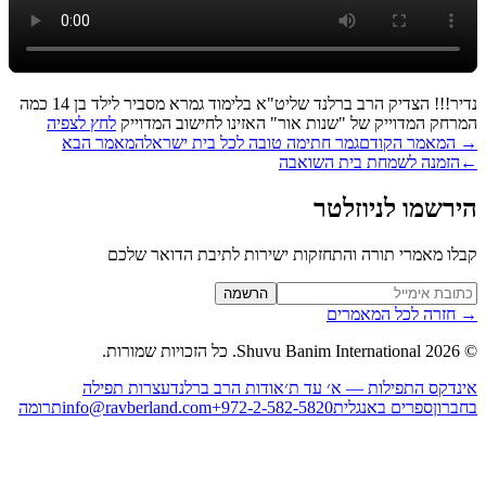
נדיר!!! הצדיק הרב ברלנד שליט"א בלימוד גמרא מסביר לילד בן 14 כמה
רחק המדוייק של "שנות אור" האזינו לחישוב המדוייק
לחץ לצפיה
המאמר הקודם
גמר חתימה טובה לכל בית ישראל
המאמר הבא
הזמנה לשמחת בית השואבה
רשמו לניוזלטר
לו מאמרי תורה והתחזקות ישירות לתיבת הדואר שלכם
Website (leave blan
הרשמה
חזרה לכל המאמרים
2026
Shuvu Banim International.
כל הזכויות שמורות.
נדקס התפילות — א׳ עד ת׳
אודות הרב ברלנד
עצרות תפילה
ברון
ספרים באנגלית
+972-2-582-5820
info@ravberland.com
תרומה