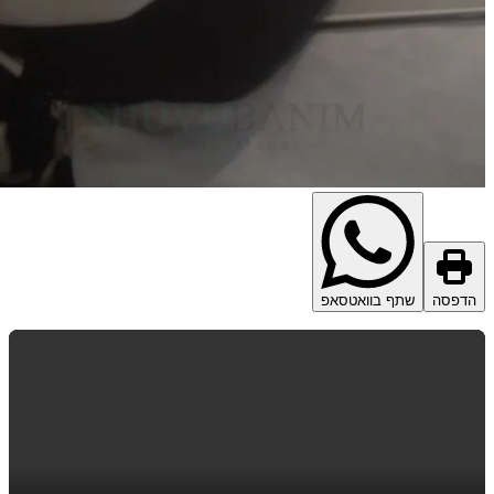
דפסה
שתף בוואטסאפ