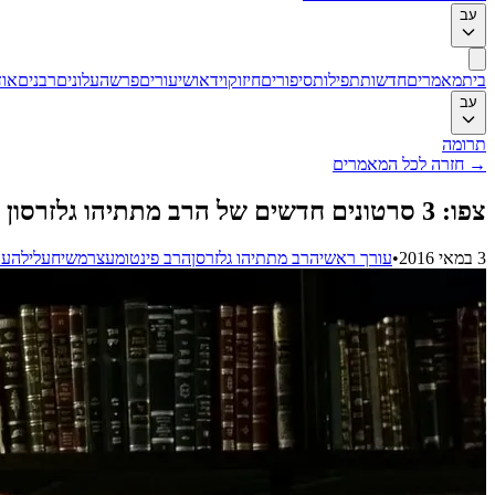
עב
בית
מאמרים
חדשות
תפילות
סיפורים
חיזוק
וידאו
שיעורים
פרשה
עלונים
רבנים
אוד
עב
תרומה
→
חזרה לכל המאמרים
צפו: 3 סרטונים חדשים של הרב מתתיהו גלזרסון על מעצרו של הרב אליעזר ברלנד
3 במאי 2016
•
עורך ראשי
הרב מתתיהו גלזרסן
הרב פינטו
מעצר
משיח
עלילה
ער