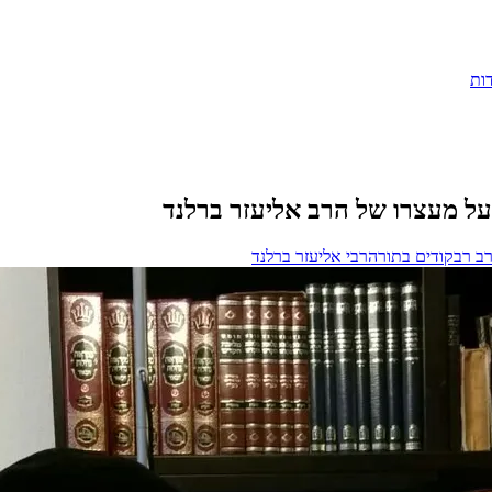
ות
ב רב
קודים בתורה
רבי אליעזר ברלנד