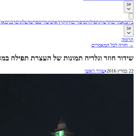
עב
בית
מאמרים
חדשות
תפילות
סיפורים
חיזוק
וידאו
שיעורים
פרשה
עלונים
רבנים
אוד
עב
תרומה
→
חזרה לכל המאמרים
שידור חוזר וגלריה תמונות של העצרת תפילה ב
22 במרץ 2016
•
עורך ראשי