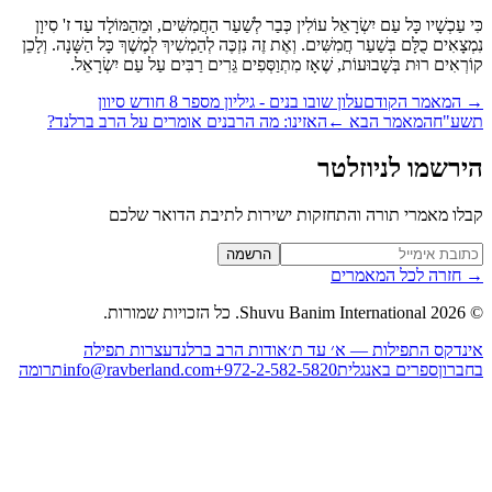
י עַכְשָׁיו כָּל עַם יִשְׂרָאֵל עוֹלִין כְּבַר לְשַׁעַר הַחֲמִשִּׁים, וּמֵהַמּוֹלָד עַד ז' סִיוָן
ְצָאִים כֻלָּם בְּשַׁעַר חֲמִשִּׁים. וְאֶת זֶה נִזְכֶּה לְהַמְשִׁיךְ לְמֶשֶׁךְ כָּל הַשָּׁנָה. וְלָכֵן
רְאִים רוּת בְּשָׁבוּעוֹת, שֶׁאָז מִתְוַסְּפִים גֵּרִים רַבִּים עַל עַם יִשְׂרָאֵל.
המאמר הקודם
עלון שובו בנים - גיליון מספר 8 חודש סיוון
ע"ח
המאמר הבא
←
האזינו: מה הרבנים אומרים על הרב ברלנד?
רשמו לניוזלטר
לו מאמרי תורה והתחזקות ישירות לתיבת הדואר שלכם
Website (leave blan
הרשמה
חזרה לכל המאמרים
2026
Shuvu Banim International.
כל הזכויות שמורות.
נדקס התפילות — א׳ עד ת׳
אודות הרב ברלנד
עצרות תפילה
ברון
ספרים באנגלית
+972-2-582-5820
info@ravberland.com
תרומה