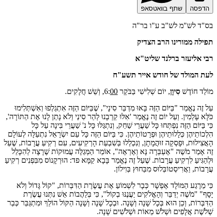
דפסה
שתף בוואטסאפ
"ד לש"מ לש"ב ע"ו בר"ה
ילה ממורינו הרב הצדיק
י אליעזר ברלנד שליט"א
ת המולד של חודש אייר תשע"ח
לַד חוֹדֶשׁ
סִיוָן
, יוֹם שְׁלִישִׁי בַּבֹּקֶר 6:
00
, וְשֵׁשׁ חֲלָקִים.
זֶה נֶאֱמַר "בַּיּוֹם הַזֶּה בָּאוּ מִדְבַּר סִינָי", שֶׁבַּיּוֹם הַזֶּה אִתְגַלְפוּ וְאִשְׁתְּלִימוּ
לָּא עָלְמִין. וְעַל יוֹם זֶה נֶאֱמַר 'אִלּוּ קֵרְבָנוּ לְהַר סִינַי וְלֹא נָתַן לָנוּ אֶת הַתּוֹרָה',
 בַּיּוֹם הַזֶּה נִפְתְּחוּ כָּל שַׁעֲרֵי שַׁחַק, וְנִתְגַּלּוּ כָּל נ' שַׁעֲרֵי בִּינָה עַל כָּל
ְכוֹתֵיהֶן כְּלָלוּתֵיהֶן וּפְרָטוֹתֵיהֶן. כִּי בַּיּוֹם הַזֶּה כָּל עַם יִשְׂרָאֵל נִתְעַלָּה לְעוֹלָם
ֲצִילוּת, וּפָסְקָה זוּהֲמָתָן, וְנִכְלְלוּ בְּשִׁבְעַת הָרְקִיעִים, עִם רְקִיעַ עֲרָבוֹת, שֶׁעַל
 אָמַר מֹשֶׁה "אֶעְבְּרָה נָּא וְאֶרְאֶה", אוֹמֵר הַמְּגַלֶּה עֲמוּקוֹת שֶׁרָצָה לְהִכָּלֵל
ְהַגִּיעַ לִרְקִיעַ עֲרָבוֹת. שֶׁעַל זֶה נֶאֱמַר בָּבָא קַמָּא פד: הוּרְקָנוֹס מִבִּפְנִים רְקִיעַ
ָבוֹת, וַאֲרִיסְטוֹבְּלוּס מִבַּחוּץ בְּוִילוֹן.
י מֵרֶגַע הַמּוֹלָד אֶפְשָׁר כְּבָר לִשְׁמוֹעַ אֶת עֲשֶׂרֶת הַדִּבְּרוֹת, "קוֹל גָּדוֹל וְלֹא
ָף" "מֹשֶׁה יְדַבֵּר וְהָאֱלֹקִים יַעֲנֶנּוּ בְקוֹל", כִּי בְּלַהֲבוֹת אֵשׁ נִתְּנוּ עֲשֶׂרֶת
ִבְּרוֹת, וְכֵן הוּא בְּכָל שָׁנָה וְשָׁנָה. וּבְכָל שָׁנָה וְשָׁנָה הַקּוֹל הוֹלֵךְ וּמִתְגַּבֵּר כְּבַר
לֹשֶׁת אֲלָפִים וּשְׁלֹשׁ מֵאוֹת וּשְׁלֹשִׁים שָׁנָה.