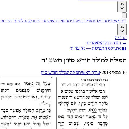
ב
ת
מאמרים
חדשות
תפילות
סיפורים
חיזוק
וידאו
שיעורים
פרשה
עלונים
רבנים
אודות
ב
ומה
חזרה לכל המאמרים
אינדקס התפילות — א׳ עד ת׳
ילה למולד חודש סיוון תשע"ח
201
•
עורך ראשי
תפילה למולד חודש סיון