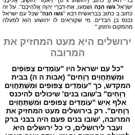
י הארון. כתוב (יהושוע ג ט) "וַיֹּאמֶר יְהוֹשֻׁעַ, אֶל-בְּנֵי
ְׂרָאֵל
גֹּשׁוּ הֵנָּה
וְשִׁמְעוּ, אֶת-דִּבְרֵי יְהוָה אֱלֹהֵיכֶם". על זה
וב ב כתוב בבראשית רבא "
גשו הנה
" שכל עם ישראל
נס בן הבדים. מי שקוראים לו יהושוע הוא למעלה
מקום והזמן."
רושלים היא מעט המחזיק את
המרובה
"כל עם ישראל היו "עוֹמְדִים צְפוּפִים
וּמִשְׁתַּחֲוִים רְוָחִים" (אבות ה ה) בבית
מקדש, כך "עוֹמְדִים צְפוּפִים וּמִשְׁתַּחֲוִים
רְוָחִים" ב'שובו בנים' שיכולים להיכנס
אלף איש "עוֹמְדִים צְפוּפִים וּמִשְׁתַּחֲוִים
ְוָחִים". רק בירושלים מעט המחזיק את
מרובה, 'שובו בנים פעם היה בבני ברק
ועבר לירושלים, כי כל ירושלים היא