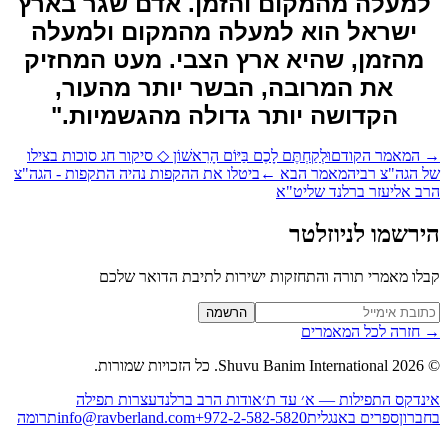
מעלה מהמקום והזמן. אדם שגר בארץ
ישראל הוא למעלה מהמקום ולמעלה
מהזמן, שהיא ארץ הצבי. מעט המחזיק
את המרובה, הבשר יותר מהעור,
הקדושה יותר גדולה מהגשמיות."
המאמר הקודם
וּלְקַחְתֶּם לָכֶם בַּיּוֹם הָרִאשׁוֹן ◇ סיקור חג סוכות בצילו
 הגה"צ רבי
המאמר הבא
←
ביטלו את ההקפות נהיה התקפות - הגה"צ
ב אליעזר ברלנד שליט"א
רשמו לניוזלטר
לו מאמרי תורה והתחזקות ישירות לתיבת הדואר שלכם
Website (leave blan
הרשמה
חזרה לכל המאמרים
2026
Shuvu Banim International.
כל הזכויות שמורות.
נדקס התפילות — א׳ עד ת׳
אודות הרב ברלנד
עצרות תפילה
ברון
ספרים באנגלית
+972-2-582-5820
info@ravberland.com
תרומה