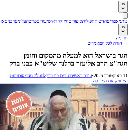
ב
ת
מאמרים
חדשות
תפילות
סיפורים
חיזוק
וידאו
שיעורים
פרשה
עלונים
רבנים
אודות
ב
ומה
חזרה לכל המאמרים
ר בישראל הוא למעלה מהמקום והזמן -
ה"צ הרב אליעזר ברלנד שליט"א בבני ברק
2025
•
עורך ראשי
חוג בית בני ברק
למעלה מהמקום
מעט
חזיק את המרובה