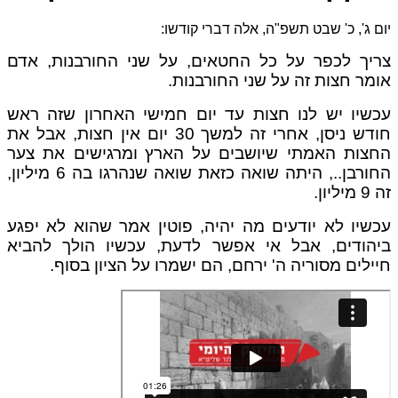
ם ג', כ' שבט תשפ"ה, אלה דברי קודשו:
יך לכפר על כל החטאים, על שני החורבנות, אדם
מר חצות זה על שני החורבנות.
שיו יש לנו חצות עד יום חמישי האחרון שזה ראש
חודש ניסן, אחרי זה למשך 30 יום אין חצות, אבל את
צות האמתי שיושבים על הארץ
ומרגישים את צער
החורבן.., היתה שואה כזאת שואה שנהרגו בה 6 מיליון,
ליון.
שיו לא יודעים מה יהיה, פוטין אמר שהוא לא יפגע
הודים, אבל אי אפשר לדעת, עכשיו הולך להביא
ילים מסוריה ה' ירחם, הם ישמרו על הציון בסוף.