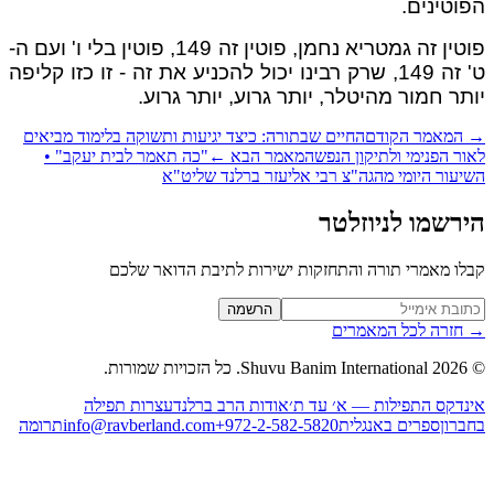
וטינים.
פוטין זה גמטריא נחמן, פוטין זה 149, פוטין בלי ו' ועם ה-
ט' זה 149, שרק רבינו יכול להכניע את זה - זו כזו קליפה
תר חמור מהיטלר, יותר גרוע, יותר גרוע.
המאמר הקודם
החיים שבתורה: כיצד יגיעות ותשוקה בלימוד מביאים
ור הפנימי ולתיקון הנפש
המאמר הבא
←
"כה תאמר לבית יעקב" •
יעור היומי מהגה"צ רבי אליעזר ברלנד שליט"א
רשמו לניוזלטר
לו מאמרי תורה והתחזקות ישירות לתיבת הדואר שלכם
Website (leave blan
הרשמה
חזרה לכל המאמרים
2026
Shuvu Banim International.
כל הזכויות שמורות.
נדקס התפילות — א׳ עד ת׳
אודות הרב ברלנד
עצרות תפילה
ברון
ספרים באנגלית
+972-2-582-5820
info@ravberland.com
תרומה