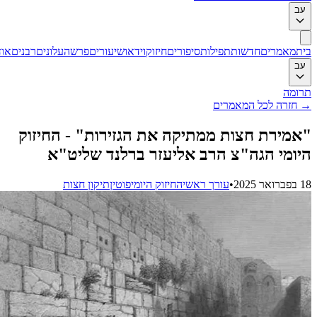
ב
ת
מאמרים
חדשות
תפילות
סיפורים
חיזוק
וידאו
שיעורים
פרשה
עלונים
רבנים
אודות
ב
ומה
חזרה לכל המאמרים
מירת חצות ממתיקה את הגזירות" - החיזוק
ומי הגה"צ הרב אליעזר ברלנד שליט"א
202
•
עורך ראשי
החיזוק היומי
פוטין
תיקון חצות