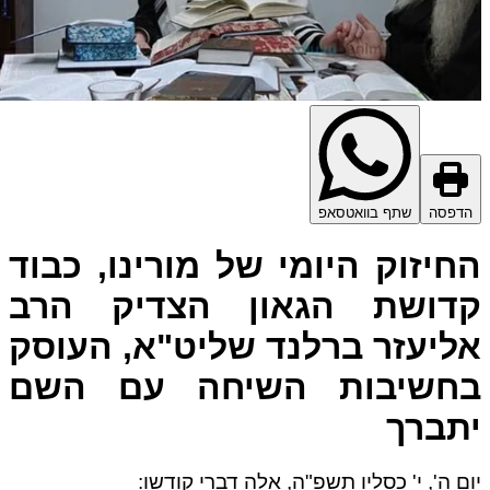
דפסה
שתף בוואטסאפ
חיזוק היומי של מורינו, כבוד
דושת הגאון הצדיק הרב
ליעזר ברלנד שליט"א, העוסק
חשיבות השיחה עם השם
תברך
ם ה', י' כסליו תשפ"ה, אלה דברי קודשו: