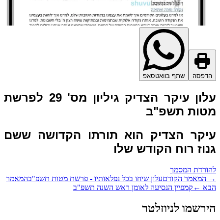
דפסה
שתף בוואטסאפ
עלון עיקר הצדיק גיליון מס' 29 לפרשת
טות תשפ"ב
יקר הצדיק הוא תורתו הקדושה ששם
וז רוח הקודש שלו
ורדת המסמך
המאמר הקודם
עלון שיחו בכל נפלאותיו - פרשת מטות תשפ"ב
המאמר
א
←
קמפיין הנסיעה לאומן ראש השנה תשפ"ב
רשמו לניוזלטר