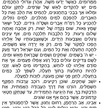
מִמְּרוֹמִים, כַּאֲשֶׁר יָדְעוּ מֹשֶׁה, אַהֲרֹן וּגְדוֹלֵי הַחֲכָמִים.
מַיִם יֵשׁ לְהַקְדִּים לְאֵשׁ שֶׁל שְׂרָפִים, לְתַקֵּן עוֹלָם
וּמְלֹאוֹ אַךְ בִּבְכִי בְּתַחֲנוּנִים, לְהָמִיס אֶת הַלֵּב וְאֶת כָּל
הָאֵבָרִים, לְהָפְכָם לְמַיִם מְהַלְּכִים, לְמַיִם נוֹזְלִים,
לְהַכְנִיעַ כָּל רְמַ"ח אֵבָרִים וּשְׁסָ"ה גִּידִים, לְבַל יִשָּׁאֵר
שֶׁמֶץ גֵּאוּת, שׁוּם נְקֻדָּה שֶׁל יֵשׁוּת, רַק אַהֲבָה וְאַחֲוָה
שָׁלוֹם וְרֵעוּת. כָּל הַלְּבָבוֹת תֵּלַכְנָה מַיִם, אַף עֵינַיִם
וְרַגְלַיִם וְאֶצְבְּעוֹת הַיָּדַיִם, וּכְשֶׁאֶצְבְּעוֹתָיו שֶׁל אֵלִיָּהוּ
הָפְכוּ לְמָקוֹר שֶׁל מַיִם, רַק אָז יָרְדָה אֵשׁ מִשָּׁמַיִם,
לִחֲכָה הַתְּעָלָה וְאֶת כָּל הַמַּיִם, וְעַם יִשְׂרָאֵל רָעַד וְזָעַק
- יֵשׁ ה' בַּשָּׁמַיִם. שְׁחָקִים וְשָׁמַיִם שֶׁבָּרָאתָ מֵאֵשׁ וּמַיִם,
לְשָׁם צַדִּיקִים עוֹלִים בְּכָל רֶגַע אֲפִלּוּ פַּעֲמַיִם. אַךְ אֶת
סוֹדָם אֵלִיָּהוּ לָנוּ לוֹחֵשׁ, בְּהַקְדִּימוֹ מַיִם לְאֵשׁ. זַכֵּנִי
לִהְיוֹת כְּתוֹלַעַת בְּתוֹךְ תְּעָלָה, לִשְׁפֹּךְ לֵב כַּמַּיִם
בִּתְעָלָה, לְחַנֵּן פְּנֵי שׁוֹכֵן מְעוֹנָה, לִזְכּוֹת לְמַעֲלָה.
יוֹשֵׁב שְׁחָקִים, שׁוֹכֵן רְקִיעִים, רוֹכֵב עֲרָבוֹת הַמֻּקָּף
חַשְׁמַלִּים, הוֹרֵנוּ אֶת דֶּרֶךְ הָעֲבוֹדָה הָאֲמִתִּית, אֶת
הַדְּבֵקוּת בְּךָ, אֶת הַיְגִיעָה הַתְּמִידִית, עַד שֶׁנְּתַקֵּן חֲטָאֵי
קַדְמוֹנִים, אֲשֶׁר בָּהֶם אַף אָנוּ שׁוֹגִים.
אָבִינוּ, אָב הָרַחֲמָן, רַחוּם וְחַנּוּן, אֲשֶׁר לְרַחֲמָנוּתְךָ אֵין
סוֹף וָקֵץ, וְהִיא נִגְלֵית לְעֵין כֹּל בְּכָל רֶגַע וָרֶגַע, חָנֵּנוּ