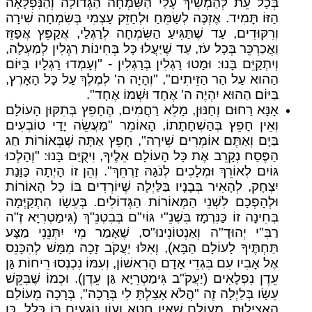
בְּכָל עֵת לְהַמְשִׁיךְ עָלַי הַשִּׂמְחָה הַגְּדוֹלָה וְהַנִּפְלָאָה
הַזּוֹ תָּמִיד. אֶזְכֶּה לְשַׂמֵּחַ וּלְחַזֵּק עַצְמִי בְּשִׂמְחָה שִׁירָה
וְרִקּוּדִים, עַד שֶׁתַּגִּיעַ הַשִּׂמְחָה לְרַגְלַי, אֲקַפֵּץ אֲפַזֵּז
וַאֲכַרְכֵּר בְּכָל עֹז, עַד שֶׁיַּעֲלוּ כָּל בְּחִינוֹת רַגְלִין לְמַעְלָה,
וְיִתְקַיֵּם בָּנוּ: וּמָטוּ רַגְלִין בְּרַגְלִין - "וְעָמְדוּ רַגְלָיו בַּיּוֹם
הַהוּא עַל הַר הַזֵּיתִים", "וְהָיָה ה' לְמֶלֶךְ עַל כָּל הָאָרֶץ,
בַּיּוֹם הַהוּא יִהְיֶה ה' אֶחָד וּשְׁמוֹ אֶחָד".
אָנָּא רַחוּם וְחַנּוּן, מָלֵא רַחֲמִים, הֶחָפֵץ בְּתִקּוּן הָעוֹלָם
וְאֵין חָפֵץ בְּהַשְׁחָתָתוֹ, הָאוֹמֵר "מַעֲשֵׂה יָדַי טוֹבְעִים
בַּיָּם וְאַתֶּם אוֹמְרִים שִׁירָה", חָפֵץ אַתָּה שֶׁבְּאוֹרוֹת חַג
הַפֶּסַח נְקָרֵב אֶת כָּל הָעוֹלָם אֵלֶיךָ, וִיקֻיַּם בָּנוּ: "וְהָלְכוּ
גּוֹיִם לְאוֹרֵךְ וּמְלָכִים לְנֹגַהּ זַרְחֵךְ". וְהֵן זוֹ הָיְתָה כַּוָּנַת
יִצְחָק, לְהָאִיר בְּבָנָיו בַּלַּיְלָה שֶׁיּוֹרְדִים בּוֹ כָּל הָאוֹרוֹת
וּלְהָפְכָם לִשְׁנֵי הַמְּאוֹרוֹת הַגְּדוֹלִים. בְּעֵשָׂו הִתְקַיְּמָה
בְּחִינָה זוֹ כַּנִּרְמָז בִּשְׁנֵ"י גּוֹיִ"ם בְּבִטְנֵ"ךְ (גִּימַטְרִיָּא זֶ"ה
רַבִּ"י יְהוּדָ"ה וְאַנְטוֹנִינוּ"ס, שֶׁאָמַר מִי יִתְּנֵנִי מַצָּע
תַּחְתֶּיךָ לָעוֹלָם הַבָּא), וְאִלּוּ יַעֲקֹב זָכָה מַמָּשׁ לְהִכָּנֵס
אֶל אָבִיו עִם בִּגְדֵי אָדָם הָרִאשׁוֹן, וְעִמּוֹ נִכְנְסוּ רֵיחוֹת גַּן
עֵדֶן נִפְלָאִים (יַעֲקֹ"ב גִּימַטְרִיָּא גַּן עֵדֶן). וּכְמוֹ שֶׁבִּקֵּשׁ
עֵשָׂו בְּלַיְלָה זֶה "הֲלֹא אָצַלְתָּ לִי בְּרָכָה", בְּרָכָה מֵעוֹלַם
הָאֲצִילוּת, מֵעוֹלָם שֶׁאֵין חֵטְא וְעָוֹן נוֹגְעִים בּוֹ כְּלָל, כֵּן