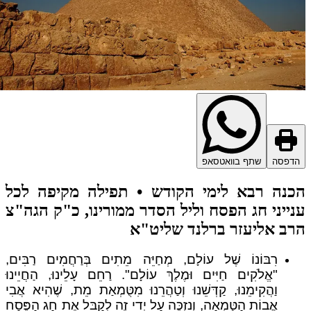
דפסה
שתף בוואטסאפ
נה רבא לימי הקודש • תפילה מקיפה לכל
ייני חג הפסח וליל הסדר ממורינו, כ"ק הגה"צ
ב אליעזר ברלנד שליט"א
רִבּוֹנוֹ שֶׁל עוֹלָם, מְחַיֵּה מֵתִים בְּרַחֲמִים רַבִּים,
"אֱלֹקִים חַיִּים וּמֶלֶךְ עוֹלָם". רַחֵם עָלֵינוּ, הַחֲיֵינוּ
וַהֲקִימֵנוּ, קַדְּשֵׁנוּ וְטַהֲרֵנוּ מִטֻּמְאַת מֵת, שֶׁהִיא אֲבִי
אֲבוֹת הַטֻּמְאָה, וְנִזְכֶּה עַל יְדֵי זֶה לְקַבֵּל אֶת חַג הַפֶּסַח