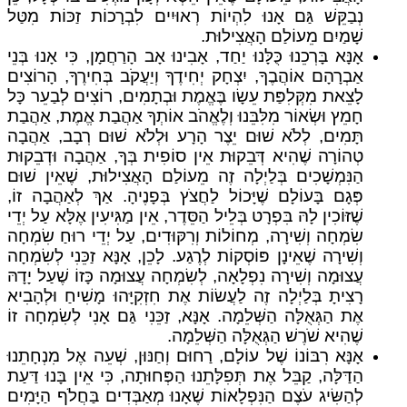
נְבַקֵּשׁ גַּם אָנוּ לִהְיוֹת רְאוּיִים לִבְרָכוֹת זַכּוֹת מִטַּל
שָׁמַיִם מֵעוֹלַם הָאֲצִילוּת.
אָנָּא בָּרְכֵנוּ כֻּלָּנוּ יַחַד, אָבִינוּ אָב הָרַחֲמָן, כִּי אָנוּ בְּנֵי
אַבְרָהָם אוֹהֲבֶךָ, יִצְחָק יְחִידֶךָ וְיַעֲקֹב בְּחִירֶךָ, הָרוֹצִים
לָצֵאת מִקְּלִפַּת עֵשָׂו בֶּאֱמֶת וּבְתָמִים, רוֹצִים לְבַעֵר כָּל
חָמֵץ וּשְׂאוֹר מִלִּבֵּנוּ וְלֶאֱהֹב אוֹתְךָ אַהֲבַת אֱמֶת, אַהֲבַת
תָּמִים, לְלֹא שׁוּם יֵצֶר הָרָע וּלְלֹא שׁוּם רְבָב, אַהֲבָה
טְהוֹרָה שֶׁהִיא דְּבֵקוּת אֵין סוֹפִית בְּךָ, אַהֲבָה וּדְבֵקוּת
הַנִּמְשָׁכִים בְּלַיְלָה זֶה מֵעוֹלַם הָאֲצִילוּת, שֶׁאֵין שׁוּם
פְּגָם בָּעוֹלָם שֶׁיָּכוֹל לַחֲצֹץ בְּפָנֶיהָ. אַךְ לְאַהֲבָה זוֹ,
שֶׁזּוֹכִין לָהּ בִּפְרָט בְּלֵיל הַסֵּדֶר, אֵין מַגִּיעִין אֶלָּא עַל יְדֵי
שִׂמְחָה וְשִׁירָה, מְחוֹלוֹת וְרִקּוּדִים, עַל יְדֵי רוּחַ שִׂמְחָה
וְשִׁירָה שֶׁאֵינָן פּוֹסְקוֹת לְרֶגַע. לָכֵן, אָנָּא זַכֵּנִי לְשִׂמְחָה
עֲצוּמָה וְשִׁירָה נִפְלָאָה, לְשִׂמְחָה עֲצוּמָה כָּזוֹ שֶׁעַל יָדָהּ
רָצִיתָ בְּלַיְלָה זֶה לַעֲשׂוֹת אֶת חִזְקִיָּהוּ מָשִׁיחַ וּלְהָבִיא
אֶת הַגְּאֻלָּה הַשְּׁלֵמָה. אָנָּא, זַכֵּנִי גַּם אָנִי לְשִׂמְחָה זוֹ
שֶׁהִיא שֹׁרֶשׁ הַגְּאֻלָּה הַשְּׁלֵמָה.
אָנָּא רִבּוֹנוֹ שֶׁל עוֹלָם, רַחוּם וְחַנּוּן, שְׁעֵה אֶל מִנְחָתֵנוּ
הַדַּלָּה, קַבֵּל אֶת תְּפִלָּתֵנוּ הַפְּחוּתָה, כִּי אֵין בָּנוּ דַּעַת
לְהַשִּׂיג עֹצֶם הַנִּפְלָאוֹת שֶׁאָנוּ מְאַבְּדִים בַּחֲלֹף הַיָּמִים