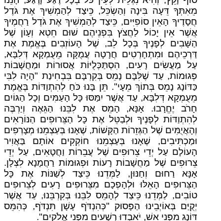
מֵאִתְּךָ דֵּעָה בִּינָה וְהַשְׂכֵּל, כֵּיצַד לְהַמְשִׁיךְ אֶת גֹּדֶל
חֲסָדֶיךָ הָאֵין סוֹפִיִּים, כֵּיצַד לְהַמְשִׁיךְ אֶת גֹּדֶל רַחֲמֶיךָ
אֲשֶׁר אֵין יָכוֹל לַחֲצֹץ בִּפְנֵיהֶם שׁוּם חֵטְא וְעָוֹן שֶׁל
הַשָּׁבִים לְפָנֶיךָ בְּכָל לֵב, שֶׁל הָעוֹזְבִים בֶּאֱמֶת אֶת
דַּרְכֵיהֶם וּמִתְחָרְטִים חֲרָטָה עֲמֻקָּה מֵעֻמְקָא דְּלִבָּא,
עַל מַעֲשִׂים רָעִים, הִסְתַּכְּלֻיּוֹת אֲסוּרוֹת וּמַחֲשָׁבוֹת
פְּגוּמוֹת, עַד שֶׁלִּבָּם נָמֵס בְּקִרְבָּם בִּבְחִינַת "הָיָה לִבִּי
כַּדּוֹנָג נָמֵס בְּתוֹךְ מֵעָי". תֵּן בָּנוּ כֹּחַ לְהִתְוַדּוֹת בֶּאֱמֶת
מֵעֻמְקָא דְּלִבָּא, עַד אֲשֶׁר יִמַּסּוּ כָּל הָעַמִּים וְכָל הַגּוֹיִם
חָרֹב יֶחֱרָבוּ. אָנָּא, הָמֵס אֶת לִבֵּנוּ הַגֵּאֶה וְיַרְבֶּה
לְהִתְוַדּוֹת לְפָנֶיךָ וּלְבַטֵּל אֶת כָּל הַצֵּרוּפִים הַנּוֹרָאִים
וְהָאֲיֻמִּים שֶׁל הַגְּזֵרוֹת הַקָּשׁוֹת, שֶׁאָנוּ בְּעַצְמֵנוּ מְצָרְפִים
וּמַכְתִּיבִים, שֶׁאָנוּ בְּעַצְמֵנוּ חוֹקְקִים אוֹתָם בַּאֲוִיר
הָעוֹלָם עַל יְדֵי צֵרוּפִים שֶׁל עֲבֵרוֹת וַחֲטָאִים, עַל יְדֵי
צֵרוּפִים שֶׁל מַחֲשָׁבוֹת רָעוֹת וּפְגוּמוֹת רַחֲמָנָא לִצְלָן.
אָנָּא רַחוּם וְחַנּוּן, לַמְּדֵנוּ כֵּיצַד לְשַׁנּוֹת אֶת כָּל
הַצֵּרוּפִים הָאֵלּוּ וּלְהָפְכָם מִצֵּרוּפִים רָעִים לְצֵרוּפִים
טוֹבִים, לַמְּדֵנוּ כֵּיצַד לְהָמֵס לִבֵּנוּ בְּקִרְבֵּנוּ, עַד אֲשֶׁר
יְקֻיַּם בְּאוֹיְבֵינוּ הַפָּסוּק "כְּהִנְדֹּף עָשָׁן תִּנְדֹּף, כְּהִמֵּס
דּוֹנַג מִפְּנֵי אֵשׁ, יֹאבְדוּ רְשָׁעִים מִפְּנֵי אֱלֹקִים".