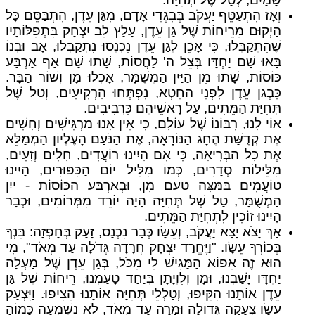
וְאָז הִתְעַטֵּף יַעֲקֹב בְּבִגְדֵי אָדָם, מִגַּן עֵדֶן, הִתְבַּסֵּם כָּל
הַיְקוּם מֵרֵיחוֹת שֶׁל גַּן עֵדֶן, עָלַץ לֵב יִצְחָק בִּתְפִלּוֹתָיו
שֶׁהִתְקַבְּלוּ, כִּי אָכֵן לְגַן עֵדֶן נִכְנְסוּ נִתְקַבְּלוּ, אָב וּבְנוֹ
בָּאוּ שָׁם יַחְדָּו בְּצֵל ה' לַחֲסוֹת, שָׁתוּ שָׁם אַף אַרְבַּע
כּוֹסוֹת, שָׁתוּ מִן הַיַּיִן הַמְשֻׁמָּר, אָכְלוּ מָן וְשׁוֹר הַבָּר.
כִּבְגַן עֵדֶן לִפְנֵי הַחֵטְא, נִפְתְּחוּ הָרְקִיעִים, וְטַל שֶׁל
תְּחִיַּת הַמֵּתִים, עַל רָאשֵׁיהֶם כִּרְבִיבִים.
אוֹי לָנוּ, רִבּוֹנוֹ שֶׁל עוֹלָם, כִּי אֵין אָנוּ מַרְגִּישִׁים וְחָשִׁים
אֶת קְדֻשַּׁת הֶחָג הַנּוֹרָאָה, אֶת הַנֹּעַם הָעֶלְיוֹן הַמְמַלֵּא
אֶת כָּל הַבְּרִיאָה, כִּי אִם הָיִינוּ רוֹעֲדִים, חָלִים וְזָעִים,
מִלֵּילוֹת סְדָרִים, כְּמוֹ מִלֵּיל יוֹם הַכִּפּוּרִים, הָיִינוּ
טוֹעֲמִים בַּמַּצָּה טַעַם מָן, וּבְאַרְבַּע הַכּוֹסוֹת - יַיִן
הַמְשֻׁמָּר, טַל שֶׁל תְּחִיָּה הָיָה יוֹרֵד מִמְּרוֹמִים, וּכְבָר
הָיִינוּ זוֹכִין לִתְחִיַּת הַמֵּתִים.
אַךְ יָצֹא יָצָא יַעֲקֹב, וְעֵשָׂו כְּבָר נִכְנַס, זָעַק בְּחָפְזָה: בִּנְךָ
בְּכוֹרְךָ עֵשָׂו. "וַיֶּחֱרַד יִצְחָק חֲרָדָה גְּדֹלָה עַד מְאֹד", מִי
הוּא זֶה אֵפוֹא הַמַּגִּישׁ לִי מִכֹּל, בְּגַן עֵדֶן שֶׁל מַעְלָה
יַחְדָּו יָשַׁבְנוּ, וּמָן וְלִוְיָתָן בְּיַחַד טָעַמְנוּ, רֵיחוֹת שֶׁל גַּן
עֵדֶן אוֹתָנוּ הִקִּיפוּ, וְטַלְלֵי תְּחִיָּה אוֹתָנוּ הֵצִיפוּ. וַיִּצְעַק
עֵשָׂו צְעָקָה גְּדוֹלָה וּמָרָה עַד מְאֹד, לֹא נִשְׁמְעָה כָּמוֹהָ