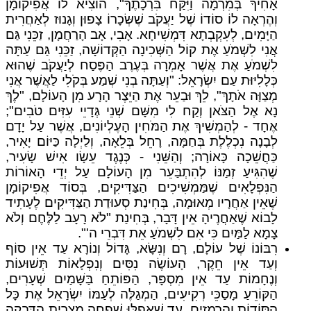
אָחִיךָ בְּמִרְמָה וַיִּקַּח בִּרְכָתֶךָ", הוֹצִיא לוֹ אֲפִיקוֹמָן
וְהֶרְאָה לוֹ סוֹדוֹ שֶׁל יַעֲקֹב שֶׁשְּׂכָרוֹ צָפוּן וְגָנוּז לְאַחֲרִית
הַיָּמִים, לְעִקְבְתָא דִּמְשִׁיחָא. אָבִי, אָב הָרַחֲמָן, זַכֵּנִי גַּם
אֲנִי לִשְׁמֹעַ אֶת קוֹל הַשְּׁכִינָה הַקְּדוֹשָׁה, זַכֵּנִי גַּם עַתָּה
לִשְׁמֹעַ אֶת אֲשֶׁר אָמְרָה בְּעֶרֶב הַפֶּסַח לְיַעֲקֹב שֶׁהוּא
כְּלָלִיּוּת עַם יִשְׂרָאֵל: "וְעַתָּה בְנִי שְׁמַע בְּקֹלִי לַאֲשֶׁר אֲנִי
מְצַוָּה אֹתָךְ", לֵךְ וּבַעֵר אֶת הַיֵּצֶר הָרָע מִן הָעוֹלָם, "לֶךְ
נָא אֶל הַצֹּאן וְקַח לִי מִשָּׁם שְׁנֵי גְּדָיֵי עִזִּים טֹבִים";
אֶחָד - לְהַמְשִׁיךְ אֶת הַמֹּחִין הָעֶלְיוֹנִים, אֲשֶׁר עַל יָדָם
לְבָנָה נִכְלֶלֶת בְּחַמָּה, רָחֵל בְּלֵאָה, וְלַיְלָה כַּיּוֹם יָאִיר,
כַּחֲשֵׁכָה כָּאוֹרָה; וְהַשֵּׁנִי - כְּנֶגֶד עֵשָׂו אִישׁ שָׂעִיר,
שֶׁהִגִּיעַ זְמַנּוֹ לְהִתְבַּעֵר מִן הָעוֹלָם עַל יְדֵי הָאוֹרוֹת
הַנִּפְלָאִים שֶׁמַּמְשִׁיכִים הַצַּדִּיקִים, בְּסוֹד אֲפִיקוֹמָן
שֶׁאֵין אַחֲרָיו מְאוּמָה, בְּחִינַת סְעוּדַת הַצַּדִּיקִים לֶעָתִיד
לָבוֹא שֶׁאַחֲרֶיהָ אֵין דָּבָר, בְּחִינַת "לֹא רָעָב לַלֶּחֶם וְלֹא
צָמָא לַמַּיִם כִּי אִם לִשְׁמֹעַ אֵת דִּבְרֵי ה'".
רִבּוֹנוֹ שֶׁל עוֹלָם, רָם וְנִשָּׂא, גָּדוֹל וְנוֹרָא עַד אֵין סוֹף
וְעַד אֵין חֵקֶר, הָעוֹשֶׂה נִסִּים וְנִפְלָאוֹת תְּשׁוּעוֹת
וְנֶחָמוֹת עַד אֵין מִסְפָּר, הַפּוֹתֵחַ בַּשָּׁמַיִם שְׁעָרִים,
הַקּוֹרֵעַ מָסַכֵּי רְקִיעִים, הַמְגַלֶּה לְעַמּוֹ יִשְׂרָאֵל אֶת כָּל
הַסּוֹדוֹת וְהָרְמָזִים, עַד שֶׁאֲפִלּוּ שִׁפְחָה מִצְרִית הַדְּבֵקָה