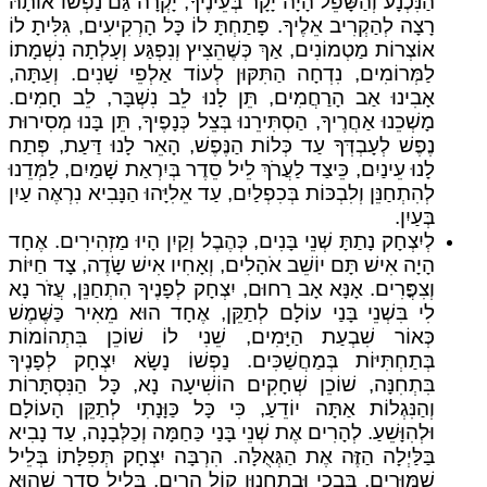
הַנִּכְנָע וְהַשָּׁפֵל הָיָה יָקָר בְּעֵינֶיךָ, יָקְרָה גַּם נַפְשׁוֹ אוֹתָהּ
רָצָה לְהַקְרִיב אֵלֶיךָ. פָּתַחְתָּ לוֹ כָּל הָרְקִיעִים, גִּלִּיתָ לוֹ
אוֹצְרוֹת מַטְמוֹנִים, אַךְ כְּשֶׁהֵצִיץ וְנִפְגַּע וְעָלְתָה נִשְׁמָתוֹ
לַמְּרוֹמִים, נִדְחָה הַתִּקּוּן לְעוֹד אַלְפֵי שָׁנִים. וְעַתָּה,
אָבִינוּ אַב הָרַחֲמִים, תֵּן לָנוּ לֵב נִשְׁבָּר, לֵב חָמִים.
מָשְׁכֵנוּ אַחֲרֶיךָ, הַסְתִּירֵנוּ בְּצֵל כְּנָפֶיךָ, תֵּן בָּנוּ מְסִירוּת
נֶפֶשׁ לְעָבְדְּךָ עַד כְּלוֹת הַנֶּפֶשׁ, הָאֵר לָנוּ דַּעַת, פְּתַח
לָנוּ עֵינַיִם, כֵּיצַד לַעֲרֹךְ לֵיל סֵדֶר בְּיִרְאַת שָׁמַיִם, לַמְּדֵנוּ
לְהִתְחַנֵּן וְלִבְכּוֹת בְּכִפְלַיִם, עַד אֵלִיָּהוּ הַנָּבִיא נִרְאֶה עַיִן
בְּעַיִן.
לְיִצְחָק נָתַתָּ שְׁנֵי בָּנִים, כְּהֶבֶל וְקַיִן הָיוּ מַזְהִירִים. אֶחָד
הָיָה אִישׁ תָּם יוֹשֵׁב אֹהָלִים, וְאָחִיו אִישׁ שָׂדֶה, צָד חַיּוֹת
וְצִפֳּרִים. אָנָּא אָב רַחוּם, יִצְחָק לְפָנֶיךָ הִתְחַנֵּן, עֲזֹר נָא
לִי בִּשְׁנֵי בָּנַי עוֹלָם לְתַקֵּן, אֶחָד הוּא מֵאִיר כַּשֶּׁמֶשׁ
כְּאוֹר שִׁבְעַת הַיָּמִים, שֵׁנִי לוֹ שׁוֹכֵן בִּתְהוֹמוֹת
בְּתַחְתִּיּוֹת בְּמַחֲשַׁכִּים. נַפְשׁוֹ נָשָׂא יִצְחָק לְפָנֶיךָ
בִּתְחִנָּה, שׁוֹכֵן שְׁחָקִים הוֹשִׁיעָה נָא, כָּל הַנִּסְתָּרוֹת
וְהַנִּגְלוֹת אַתָּה יוֹדֵעַ, כִּי כָּל כַּוָּנָתִי לְתַקֵּן הָעוֹלָם
וּלְהִוָּשֵׁעַ. לְהָרִים אֶת שְׁנֵי בָּנַי כַּחַמָּה וְכַלְּבָנָה, עַד נָבִיא
בַּלַּיְלָה הַזֶּה אֶת הַגְּאֻלָּה. הִרְבָּה יִצְחָק תְּפִלָּתוֹ בְּלֵיל
שִׁמּוּרִים, בִּבְכִי וּבְתַחֲנוּן קוֹל הֵרִים, בְּלֵיל סֵדֶר שֶׁהוּא