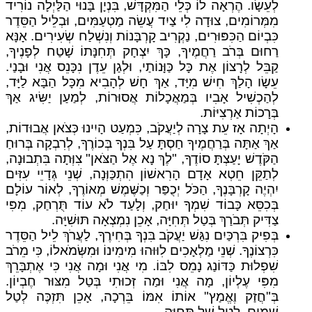
לְעֵשָׂו. הֶרְאָה לוֹ כְּלֵי הַמִּקְדָּשׁ, בִּנְיָן בָּנוּי הַלַּיְלָה נוֹרִיד
מִמְּרוֹמִים, צוּדָה לִי צַיִד עֲשֵׂה מַטְעַמִּים, וּבְלֵיל הַסֵּדֶר
כִּבְיוֹם הַכִּפּוּרִים, נַקְרִיב קָרְבָּנוֹת וְנִשְׁלַח שְׂעִירִים. אָנָּא
רַחוּם בְּרֹב רַחֲמֶיךָ, כָּךְ יִצְחָק תְּחִנָּתוֹ שָׁטַח לְפָנֶיךָ,
קַבֵּל לְרָצוֹן אֶת כָּל כַּוָּנוֹתַי, וּלְגַן עֵדֶן נִכָּנֵס אֲנִי וּבָנַי.
עֵשָׂו הָלַךְ חִישׁ מִיָּד, אַךְ חָשׁ לְהָבִיא מִכָּל הַבָּא לַיָּד,
לְהַכְשִׁיל אָבִיו בְּמַאֲכָלוֹת אֲסוּרוֹת, לְמַעַן יַשִּׂיג אַךְ
בְּרָכוֹת אַרְצִיּוֹת.
הָיְתָה אָז עֵת צָרָה לְיַעֲקֹב, כִּמְעַט הָיִינוּ כְּצֹאן אֲבוּדוֹת,
אַךְ אַתָּה בְּרַחֲמֶיךָ חַסְתָּ עַל בִּנְךָ בְּכוֹרֶךָ, לְרִבְקָה בְּרוּחַ
הַקֹּדֶשׁ יָעַצְתָּ סוֹדֶךָ, "לֶךְ נָא אֶל הַצֹּאן" צִוְּתָה בִּתְבוּנָה,
לְתַקֵּן חֵטְא אָדָם הָרִאשׁוֹן הִתְכַּוְּנָה, שְׁנֵי גְּדָיֵי עִזִּים
יִהְיֶה קָרְבָּנֶךָ, הַכֹּל יְכֻפַּר וְכַשֶּׁמֶשׁ מְאוֹרֶךָ, לְאוֹר עוֹלָם
בְּכִסֵּא כָּבוֹד שִׁמְךָ יוּחַק, וְלָעַד לֹא עוֹד תֻּרְחַק, מִפִּי
צַדִּיק תְּבֹרַךְ בְּטַל תְּחִיָּה, אָכֵן נִמְצְאָה תּוּשִׁיָּה.
בְּפִיק בִּרְכַּיִם נִגַּשׁ יַעֲקֹב בִּנְךָ בְּחִירֶךָ, לַעֲרֹךְ לֵיל הַסֵּדֶר
כִּרְצוֹנֶךָ. שְׁנֵי מַלְאָכִים לִוּוּהוּ מִימִינוֹ וּמִשְּׂמֹאלוֹ, כִּי מֵרֹב
שִׁפְלוּת כַּדּוֹנַג נָמֵס לִבּוֹ. מִי אֲנִי וּמָה אֲנִי כִּי אֶתְבָּרֵךְ
מִפִּי עֶלְיוֹן, מָה אֲנִי וּמַה זְּכוּתִי בְּטַל מִצּוּר חֶבְיוֹן.
בְּ"חֲזַק וֶאֱמַץ" אוֹתוֹ אִמּוֹ בֵּרְכָה, אָכֵן תִּזְכֶּה לְטַל
שָׁמַיִם, לְטַל שֶׁל תְּחִיָּה.