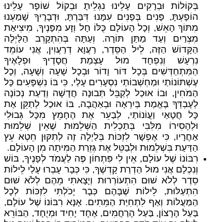
בְּקוֹלוֹת וּבְרָקִים עָלֵינוּ נִגְלֵיתָ וּבְקוֹל שׁוֹפָר עָלֵינוּ
הוֹפָעְתָּ, פָּנִים בְּפָנִים עִמָּנוּ דִּבַּרְתָּ, וּדְבָרֶיךָ שָׁמַעְנוּ
מִתּוֹךְ הָאֵשׁ, וְכָל הָעוֹלָם כֻּלּוֹ חָל וְזָע מִפָּנֶיךָ, מִיצִיאַת
מִצְרַיִם וְעַד מַתַּן תּוֹרָה. וְעַתָּה בְּהִתְקָרֵב הַלַּיְלָה
הַקָּדוֹשׁ הַזֶּה, לֵיל הַסֵּדֶר, רַעֲוָא דְרַעֲוִין, אֲנִי עוֹמֵד
נִרְעָשׁ וְנִפְחָד מוּל עָצְמַת חֲסָדֶיךָ וּפְלָאֶיךָ
הַמִּתְחַדְּשִׁים בְּכָל דּוֹר וָדוֹר וּבְכָל שָׁעָה וְשָׁעָה, וְכָל
עֶשְׁתּוֹנוֹתַי וּמַחְשְׁבוֹתַי נִסְעָרִים עָלַי, כִּי בּוֹ נִשְׁפָּעִים כָּל
הַמֹּחִין, וּבוֹ אוּכַל לְקַבֵּל תְּבוּנָה חֲדָשָׁה וְדַעַת נְכוֹנָה
לְעָבְדְּךָ בֶּאֱמֶת בְּיִרְאָה וּבְאַהֲבָה, בּוֹ אוּכַל לְתַקֵּן אֶת
כָּל חֲטָאַי וַעֲוֹנוֹתַי, לְבַעֵר אֶת הֶחָמֵץ מִכָּל גְּבוּלִי
וּלְהָסִירוֹ מִלִּבִּי בְּתַכְלִית הַשְּׁלֵמוּת שֶׁאֵין שְׁלֵמוּת
אַחֲרָיו, כִּי אֶפְשָׁר לִזְכּוֹת בְּלַיְלָה זֶה לְתִקּוּן חֵטְא עֵץ
הַדַּעַת בִּשְׁלֵמוּת וּלְבַטֵּל אֶת גְּזֵרַת הַמִּיתָה מִן הָעוֹלָם.
רִבּוֹנוֹ שֶׁל עוֹלָם, אֵין לִי פִּתְחוֹן פֶּה לַעֲמֹד לְפָנֶיךָ, בּוֹשׁ
וְנִכְלָם אֲנִי מוּל הַדְרַת קָדְשֶׁךָ, כִּי כְּבָר עָבְרוּ עָלַי לֵילוֹת
סֵדֶר לְלֹא שׁוּם הִתְעוֹרְרוּת וְיָצָאתִי מֵהֶם לְלֹא שׁוּם
הִתְעַלּוּת, לֵילוֹת שֶׁבָּהֶם כְּבָר יָכֹלְתִּי לִזְכּוֹת לְכָל
הַמַּעֲלוֹת וְאַף לִתְחִיַּת הַמֵּתִים. אָנָּא רִבּוֹנוֹ שֶׁל עוֹלָם,
בַּעַל הָרָצוֹן, בַּעַל הָרַחֲמִים, אֶחָד יָחִיד וּמְיֻחָד, הַבּוֹרֵא