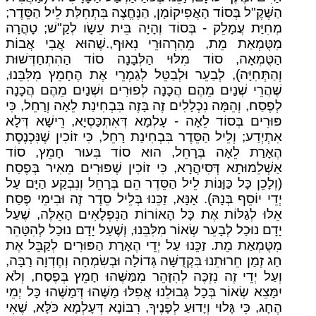
הַשֶּׁקֶ"ל בְּסוֹד הָאֲפִיקוֹמָן, הַנֶּחֱצֶה בִּתְחִלַּת לֵיל הַסֵּדֶר;
מְחִיַּת עֲמָלֵק - בְּסוֹד וְהָיָה בֵּית עֵשָׂו לְקַ"שׁ; טָהֳרָה
מִטֻּמְאַת מֵת, מֵהִרְהוּרֵי נִאוּף,.שֶׁהוּא אֲבִי אֲבוֹת
הַטֻּמְאָה, סוֹד מִלּוּי הַלְּבָנָה סוֹד הַהִתְחַדְּשׁוּת
וְהַתְּחִיָּה), לְבַעֵר וּלְבַטֵּל לְגַמְרֵי אֶת הֶחָמֵץ מִלִּבֵּנוּ,
שֶׁהֲרֵי שְׁנַיִם מֵהֶם הֲכָנָה לְפוּרִים וּשְׁנַיִם מֵהֶם הֲכָנָה
לְפֶסַח, וְהֵמָּה נִכְלָלִים זֶה בָּזֶה בִּבְחִינַת לֵאָה וְרָחֵל, כִּי
פּוּרִים בְּסוֹד לֵאָה - עָלְמָא דְּאִתְכַּסְיָא, רֵישָׁא דְּלָא
אִתְיְדַע; וְלֵיל הַסֵּדֶר בִּבְחִינַת רָחֵל, כִּי זוֹכִין שֶׁנִּכְנֶסֶת
הֶאָרַת לֵאָה בְּרָחֵל, הוּא סוֹד בִּעוּר חָמֵץ, סוֹד
אַשְׁלֵמוּתָא דְּסִיהֲרָא, כִּי זוֹכִין שֶׁפּוּרִים מֵאִיר בְּפֶסַח
(וְלָכֵן כָּל כַּוָּנוֹת לֵיל הַסֵּדֶר הֵם בְּרָחֵל וְנִבְקַע הַיָּם עַל
יְדֵי יוֹסֵף בְּנָהּ). אָנָּא, זַכֵּנוּ בְּלֵיל סֵדֶר זֶה וּבִימֵי פֶּסַח
אֵלּוּ לְגַלּוֹת אֶת כָּל הָאוֹרוֹת הַנִּפְלָאִים הָאֵלֶּה, שֶׁעַל
יָדָם נוּכַל לְבָעֵר שְׂאוֹר מִלִּבֵּנוּ, וְשֶׁעַל יָדָם נוּכַל לְהִטָּהֵר
מִטֻּמְאַת מֵת. זַכֵּנוּ עַל יְדֵי הֶאָרַת הַפּוּרִים לְקַבֵּל אֶת
חַג זְמַן חֵרוּתֵנוּ בִּקְדֻשָּׁה גְּדוֹלָה וּבְשִׂמְחָה וְחֶדְוָה רַבָּה,
וְעַל יְדֵי זֶה נִזְכֶּה לְהִזָּהֵר מִמַּשֶּׁהוּ חָמֵץ בְּפֶסַח, וְלֹא
יִמָּצֵא שְׂאוֹר בְּכָל גְּבוּלֵנוּ אֲפִלּוּ מַשֶּׁהוּ דְּמַשֶּׁהוּ כָּל יְמֵי
הֶחָג, כִּי גָּלוּי וְיָדוּעַ לְפָנֶיךָ, רִבּוֹנָא דְּעָלְמָא כֹּלָּא, שֶׁאִי