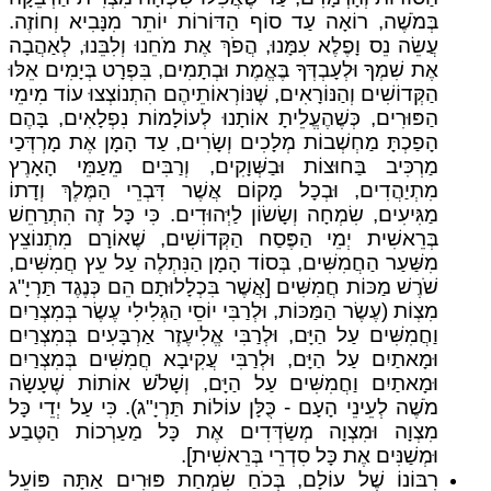
בְּמֹשֶׁה, רוֹאָה עַד סוֹף הַדּוֹרוֹת יוֹתֵר מִנָּבִיא וְחוֹזֶה.
עֲשֵׂה נֵס וָפֶלֶא עִמָּנוּ, הֲפֹךְ אֶת מֹחֵנוּ וְלִבֵּנוּ, לְאַהֲבָה
אֶת שִׁמְךָ וּלְעָבְדְּךָ בֶּאֱמֶת וּבְתָמִים, בִּפְרָט בְּיָמִים אֵלּוּ
הַקְּדוֹשִׁים וְהַנּוֹרָאִים, שֶׁנּוֹרְאוֹתֵיהֶם הִתְנוֹצְצוּ עוֹד מִימֵי
הַפּוּרִים, כְּשֶׁהֶעֱלֵיתָ אוֹתָנוּ לְעוֹלָמוֹת נִפְלָאִים, בָּהֶם
הָפַכְתָּ מַחְשְׁבוֹת מְלָכִים וְשָׂרִים, עַד הָמָן אֶת מָרְדְּכַי
מַרְכִּיב בַּחוּצוֹת וּבַשְּׁוָקִים, וְרַבִּים מֵעַמֵּי הָאָרֶץ
מִתְיַהֲדִים, וּבְכָל מָקוֹם אֲשֶׁר דִּבְרֵי הַמֶּלֶךְ וְדָתוֹ
מַגִּיעִים, שִׂמְחָה וְשָׂשׂוֹן לַיְּהוּדִים. כִּי כָּל זֶה הִתְרַחֵשׁ
בְּרֵאשִׁית יְמֵי הַפֶּסַח הַקְּדוֹשִׁים, שֶׁאוֹרָם מִתְנוֹצֵץ
מִשַּׁעַר הַחֲמִשִּׁים, בְּסוֹד הָמָן הַנִּתְלֶה עַל עֵץ חֲמִשִּׁים,
שֹׁרֶשׁ מַכּוֹת חֲמִשִּׁים [אֲשֶׁר בִּכְלָלוּתָם הֵם כְּנֶגֶד תַּרְיָ"ג
מִצְוֹת (עֶשֶׂר הַמַּכּוֹת, וּלְרַבִּי יוֹסֵי הַגְּלִילִי עֶשֶׂר בְּמִצְרַיִם
וַחֲמִשִּׁים עַל הַיָּם, וּלְרַבִּי אֱלִיעֶזֶר אַרְבָּעִים בְּמִצְרַיִם
וּמָאתַיִם עַל הַיָּם, וּלְרַבִּי עֲקִיבָא חֲמִשִּׁים בְּמִצְרַיִם
וּמָאתַיִם וַחֲמִשִּׁים עַל הַיָּם, וְשָׁלֹשׁ אוֹתוֹת שֶׁעָשָׂה
מֹשֶׁה לְעֵינֵי הָעָם - כֻּלָּן עוֹלוֹת תַּרְיָ"ג). כִּי עַל יְדֵי כָּל
מִצְוָה וּמִצְוָה מְשַׂדְּדִים אֶת כָּל מַעַרְכוֹת הַטֶּבַע
וּמְשַׁנִּים אֶת כָּל סִדְרֵי בְּרֵאשִׁית].
רִבּוֹנוֹ שֶׁל עוֹלָם, בְּכֹחַ שִׂמְחַת פּוּרִים אַתָּה פּוֹעֵל