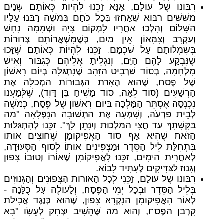
רִבּוֹנוֹ שֶׁל עוֹלָם, אָנָּא זַכֵּנוּ לִהְיוֹת כְּאוֹתָם שְׁנַיִם
מִשִּׁשִּׁים רִבּוֹא שֶׁאָחֲזוּ בְּכָל כֹּחָם בְּמֹשֶׁה רַבֵּנוּ עָלָיו
הַשָּׁלוֹם וְהָלְכוּ אַחֲרָיו לִמְקוֹם צִיָּה וּשְׁמָמָה נָחָשׁ
וְעַקְרָב וְצִמָּאוֹן אֵין מַיִם, כְּשֶׁמִּשְׁאֲרוֹתָם צְרוּרוֹת
בְּשִׂמְלוֹתָם עַל שִׁכְמָם. זַכֵּנוּ לִהְיוֹת כְּאוֹתָם שֶׁזָּכוּ
שֶׁנִּבְקַע לָהֶם הַיָּם, וְנִגְלֵיתָ אֲלֵיהֶם כְּגִבּוֹר וְאִישׁ
מִלְחָמָה, בְּסוֹד שַׁרְבִיט הַזָּהָב שֶׁנִּתְגַּלָּה בְּיוֹם רִאשׁוֹן
שֶׁל פֶּסַח, שֶׁהוּא הֶאָרַת הַגְּבוּרוֹת הַמְכַלָּה אֶת
הָרְשָׁעִים (סוֹד לֵאָה, סוֹד מָשִׁיחַ בֶּן דָּוִד), שֶׁלְּמַעֲנוֹ
נִכְנְסָה אֶסְתֵּר הַמַּלְכָּה בְּיוֹם רִאשׁוֹן שֶׁל פֶּסַח, כְּמֹשֶׁה
לְבֵית פַּרְעֹה, וְשָׁמְעָה אֶת הַתְּשׁוּבָה הַנִּפְלָאָה "מַה
בַּקָּשָׁתֵךְ עַד חֲצִי הַמַּלְכוּת וְיִנָּתֵן לָךְ". זַכֵּנוּ לְהִתְגַּלּוּת
הַזֹּאת שֶׁהִיא אַף סוֹד הָאֲפִיקוֹמָן שֶׁחוֹצִים אוֹתוֹ
בִּתְחִלַּת לֵיל הַסֵּדֶר וּמַצְפִּינִים אוֹתוֹ לְסוֹף הַסְּעוּדָה,
לְאַחֲרִית הַיָּמִים, זַכֵּנוּ לָאֲפִיקוֹמָן שֶׁאוֹרוֹ וְטוּבוֹ צָפוּן
וְגָנוּז לַצַּדִּיקִים לֶעָתִיד לָבוֹא.
רִבּוֹנוֹ שֶׁל עוֹלָם, זַכֵּנִי לְכָל הָאוֹרוֹת הַצְּפוּנִים וְהַגְּנוּזִים
בְּלֵיל הַסֵּדֶר וּבְכָל יְמֵי הַפֶּסַח, וְלָעוֹלֶה עַל כֻּלָּנָה -
לְאוֹר הָאֲפִיקוֹמָן הַנִּקְרָא צָפוּן, שֶׁהוּא כְּנֶגֶד אֲכִילַת
קָרְבַּן הַפֶּסַח, וְהוּא מַה שֶּׁהֵשִׁיב יִצְחָק לְעֵשָׂו "בָּא