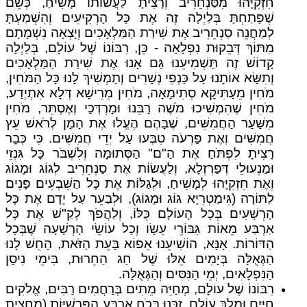
חִזְקִיָּהוּ מִסַּנְחֵרִיב וְרָצִיתָ לַעֲשׂוֹתוֹ מָשִׁיחַ, כְּשֵׁם
שֶׁפָּתַחְתָּ בְּלַיְלָה זֶה אֶת כָּל הָרְקִיעִים וְהִשְׁמַעְתָּ
לְמַחֲנֵה סַנְחֵרִיב אֶת שִׁירַת הַמַּלְאָכִים וְיָצְאָה נִשְׁמָתָם
מִתּוֹךְ דְּבֵקוּת נִפְלָאָה - כֵּן, רִבּוֹנוֹ שֶׁל עוֹלָם, בְּלַיְלָה
קָדוֹשׁ זֶה תַּשְׁמִיעֵנוּ גַּם אָנוּ אֶת שִׁירַת הַמַּלְאָכִים
וְתִשָּׂא אוֹתָנוּ עַל כַּנְפֵי נְשָׁרִים וְתַמְשִׁיךְ לָנוּ כָּל הַמֹּחִין,
מֹחִין מֵעַתִּיקָא סְתִימָאָה, מֹחִין מֵרֵישָׁא דְּלָא אִתְיְדַע,
מֹחִין שֶׁהִמְשִׁיכוּ מֹשֶׁה רַבֵּנוּ וּמָרְדְּכַי וְאֶסְתֵּר, מֹחִין
מִשַּׁעַר הַחֲמִשִּׁים, שֶׁבָּהֶם הֶעֱלוּ אֶת הָמָן לְרֹאשׁ עֵץ
חֲמִשִּׁים וְאֶת פַּרְעֹה טִבְּעוּ עַל יְדֵי חֲמִשִּׁים. כִּי כְּבָר
רָצִיתָ לִפְתֹּחַ אֶת הַ"ם" הַסְּתוּמָה וְלִשְׁבֹּר כָּל גִּנְזֵי
וּמַנְעוּלֵי דְּפַרְזְלָא, וְלַעֲשׂוֹת אֶת סַנְחֵרִיב לְגוֹג וּמָגוֹג
וְאֶת חִזְקִיָּהוּ לְמָשִׁיחַ, וּלְגַלּוֹת אֶת כָּל הַשִּׁבְעִים פָּנִים
לַתּוֹרָה (גִּימַטְרִיָּא גוֹג וּמָגוֹג), וּלְבַעֵר עַל יָדָם אֶת כָּל
הָרְשָׁעִים בְּכָל הָעוֹלָם כֻּלּוֹ, וְלַהֲפֹךְ לְקַ"שׁ אֶת כָּל
אַרְבַּע מֵאוֹת גִּבּוֹרֵי עֵשָׂו וְכָל עוֹשֵׂי הָרְשָׁעָה שֶׁבְּכָל
הַדּוֹרוֹת. אָנָּא, הוֹשִׁיעֵנוּ אֵפוֹא בָּעֵת הַזֹּאת, הָחֵשׁ לָנוּ
הַגְּאֻלָּה בְּיָמִים אֵלּוּ שֶׁל חַג הַחֵרוּת, בִּימֵי נִיסָן
הַנִּפְלָאִים, יְמֵי הַנִּסִּים וְהַגְּאֻלָּה.
רִבּוֹנוֹ שֶׁל עוֹלָם, מְחַיֵּה מֵתִים בְּרַחֲמִים רַבִּים, אֱלֹקִים
חַיִּים וּמֶלֶךְ עוֹלָם, זַכֵּנוּ בְּכֹחַ אַרְבַּע הַפָּרָשִׁיּוֹת (מַחֲצִית