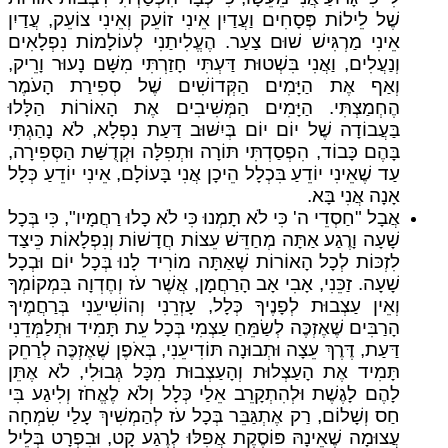
שֶׁל לֵילוֹת פְּסָחִים וַעֲדַיִן אֵינִי זוֹעֵק וְאֵינִי צוֹעֵק, עֲדַיִן
אֵינִי מַרְגִּישׁ שׁוּם צַעַר. הֶעֱלִיתַנִי לְעוֹלָמוֹת נִפְלָאִים
וְנַעֲלִים, וַאֲנִי בִּשְׁטוּת דַּעְתִּי חָזַרְתִּי מִשָּׁם נָעוּר וָרֵיק,
וְאַף אֶת הַיָּמִים הַקְּדוֹשִׁים שֶׁל סְפִירַת הָעֹמֶר
הֶחְמַצְתִּי. הַיָּמִים הַמְּשִׁיבִים אֶת הָאוֹרוֹת הַלָּלוּ
בַּעֲבוֹדָה שֶׁל יוֹם יוֹם בְּיִשּׁוּב דַּעַת נִפְלָא, לֹא נָהַגְתִּי
בָּהֶם כָּבוֹד, הִפְסַדְתִּי תּוֹרָה וּתְפִלָּה וּקְדֻשַּׁת הַסְּפִירָה,
עַד שֶׁאֵינִי יוֹדֵעַ בִּכְלָל הֵיכָן אֲנִי בָּעוֹלָם, אֵינִי יוֹדֵעַ כְּלָל
אָנָה אֲנִי בָּא.
אֲבָל "חַסְדֵי ה' כִּי לֹא תָמְנוּ כִּי לֹא כָלוּ רַחֲמָיו", כִּי בְּכָל
שָׁעָה וָרֶגַע אַתָּה מְחַדֵּשׁ עֵצוֹת חֲדָשׁוֹת וְנִפְלָאוֹת כֵּיצַד
לִזְכּוֹת לְכָל הָאוֹרוֹת שֶׁאַתָּה מוֹרִיד לָנוּ בְּכָל יוֹם וּבְכָל
שָׁעָה. זַכֵּנִי, אָבִי אָב הָרַחֲמָן, אֲשֶׁר עֹז וְחֶדְוָה בִּמְקוֹמְךָ
וְאֵין עַצְבוּת לְפָנֶיךָ כְּלָל, עָזְרֵנִי וְהוֹשִׁיעֵנִי בְּרַחֲמֶיךָ
הָרַבִּים שֶׁאֶזְכֶּה לְשַׂמֵּחַ עַצְמִי בְּכָל עֵת תָּמִיד וּתְלַמְּדֵנִי
דַּעַת, דֶּרֶךְ עֵצָה וּתְבוּנָה תּוֹדִיעֵנִי, בְּאֹפֶן שֶׁאֶזְכֶּה לְרַחֵק
תָּמִיד אֶת הָעַצְלוּת וְהָעַצְבוּת מִכָּל גְּבוּלִי, לֹא אֶתֵּן
לָהֶם לָגֶשֶׁת וּלְהִתְקָרֵב אֵלַי כְּלָל וְלֹא לֶאֱחֹז וְלִיגַע בִּי
חַס וְשָׁלוֹם, רַק אֶתְגַּבֵּר בְּכָל עֹז לְהַמְשִׁיךְ עָלַי שִׂמְחָה
עֲצוּמָה שֶׁאֵינָהּ פּוֹסֶקֶת אֲפִלּוּ לְרֶגַע קָט, וּבִפְרָט בְּלֵיל