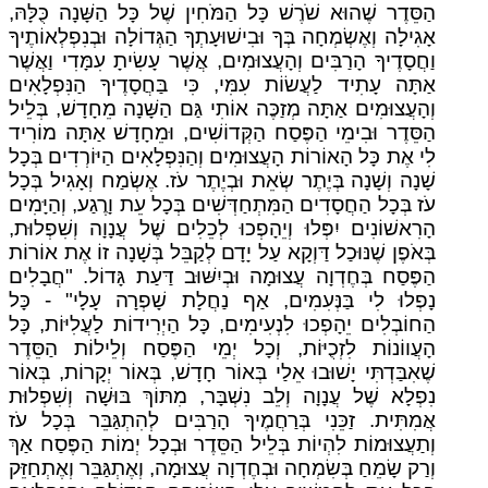
הַסֵּדֶר שֶׁהוּא שֹׁרֶשׁ כָּל הַמֹּחִין שֶׁל כָּל הַשָּׁנָה כֻּלָּהּ,
אָגִילָה וְאֶשְׂמְחָה בְּךָ וּבִישׁוּעָתְךָ הַגְּדוֹלָה וּבְנִפְלְאוֹתֶיךָ
וַחֲסָדֶיךָ הָרַבִּים וְהָעֲצוּמִים, אֲשֶׁר עָשִׂיתָ עִמָּדִי וַאֲשֶׁר
אַתָּה עָתִיד לַעֲשׂוֹת עִמִּי, כִּי בַּחֲסָדֶיךָ הַנִּפְלָאִים
וְהָעֲצוּמִים אַתָּה מְזַכֶּה אוֹתִי גַּם הַשָּׁנָה מֵחָדָשׁ, בְּלֵיל
הַסֵּדֶר וּבִימֵי הַפֶּסַח הַקְּדוֹשִׁים, וּמֵחָדָשׁ אַתָּה מוֹרִיד
לִי אֶת כָּל הָאוֹרוֹת הָעֲצוּמִים וְהַנִּפְלָאִים הַיּוֹרְדִים בְּכָל
שָׁנָה וְשָׁנָה בְּיֶתֶר שְׂאֵת וּבְיֶתֶר עֹז. אֶשְׂמַח וְאָגִיל בְּכָל
עֹז בְּכָל הַחֲסָדִים הַמִּתְחַדְּשִׁים בְּכָל עֵת וָרֶגַע, וְהַיָּמִים
הָרִאשׁוֹנִים יִפְּלוּ וְיֵהָפְכוּ לְכֵלִים שֶׁל עֲנָוָה וְשִׁפְלוּת,
בְּאֹפֶן שֶׁנּוּכַל דַּוְקָא עַל יָדָם לְקַבֵּל בְּשָׁנָה זוֹ אֶת אוֹרוֹת
הַפֶּסַח בְּחֶדְוָה עֲצוּמָה וּבְיִשּׁוּב דַּעַת גָּדוֹל. "חֲבָלִים
נָפְלוּ לִי בַּנְּעִמִים, אַף נַחֲלָת שָׁפְרָה עָלָי" - כָּל
הַחוֹבְלִים יֵהָפְכוּ לִנְעִימִים, כָּל הַיְרִידוֹת לַעֲלִיּוֹת, כָּל
הָעֲווֹנוֹת לִזְכֻיּוֹת, וְכָל יְמֵי הַפֶּסַח וְלֵילוֹת הַסֵּדֶר
שֶׁאִבַּדְתִּי יָשׁוּבוּ אֵלַי בְּאוֹר חָדָשׁ, בְּאוֹר יְקָרוֹת, בְּאוֹר
נִפְלָא שֶׁל עֲנָוָה וְלֵב נִשְׁבָּר, מִתּוֹךְ בּוּשָׁה וְשִׁפְלוּת
אֲמִתִּית. זַכֵּנִי בְּרַחֲמֶיךָ הָרַבִּים לְהִתְגַּבֵּר בְּכָל עֹז
וְתַעֲצוּמוֹת לִהְיוֹת בְּלֵיל הַסֵּדֶר וּבְכָל יְמוֹת הַפֶּסַח אַךְ
וְרַק שָׂמֵחַ בְּשִׂמְחָה וּבְחֶדְוָה עֲצוּמָה, וְאֶתְגַּבֵּר וְאֶתְחַזֵּק