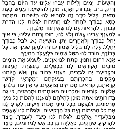
וְהַשָּׁעוֹת. יָמִים וְלֵילוֹת עָבְרוּ עָלֵינוּ עַד הַיּוֹם בְּהֶבֶל
וָרִיק, בְּרֹב עֲבֵרוֹת, וְאַתָּה מוּכָן לְהוֹשִׁיעֵנוּ מַמָּשׁ בָּעֵת
הַזֹּאת, בְּלֵיל סֵדֶר זֶה לְהָבִיא לָנוּ תְּשׁוּרוֹת, מִתַּחַת
כִּסֵּא כְּבוֹדְךָ לַחְתֹּר לָנוּ חֲתִירוֹת לְגַלּוֹת לָנוּ הַדְרַת
כְּבוֹדֶךָ, לְהַרְאוֹת גַּם לָנוּ שֶׁאֵין עוֹד מִלְּבַדֶּךָ.
לְמַעַנְךָ אָבִינוּ עֲשֵׂה וְלֹא לָנוּ, חוּס וְרַחֵם עָלֵינוּ, כִּי אֵיךְ
יֵחַל כְּבוֹדְךָ וְלַאֲחֵרִים יֻתַּן. הוֹשִׁיעָה נָא, לְבַל כְּבוֹדְךָ
יְחֻלַּל. גַּלֵּה לָנוּ בְּלֵיל שִׁמּוּרִים זֶה לְמַעַן שִׁמְךָ אֶת כָּל
כְּבוֹדֶךָ, הוֹרֵד לָנוּ מִטַּל שָׁמַיִם כִּלְיַעֲקֹב בְּחִירֶךָ.
אָנָּא רַחוּם וְחַנּוּן, פְּתַח לָנוּ אָזְנַיִם, לִשְׁמֹעַ אֶת הַיָּמִים
טוֹבִים הַקּוֹרְאִים לָנוּ בְּכִפְלַיִם, בַּעֲשֶׂרֶת הַמַּכּוֹת
וּבִקְרִיעַת יָם לִגְזָרִים, בְּעַנְנֵי כָּבוֹד עָנָן וָאֵשׁ הֱיוֹתֵנוּ
מֻקָּפִים. בְּהַכְרָזָתָם בְּצַעֲקָתָם "מִקְרָאֵי קֹדֶשׁ"
קְרָאתָם, קוֹרְאִים מַכְרִיזִים וְצוֹעֲקִים, כִּי אֵין עוֹד בִּלְתְּךָ
אֱלֹקִים, קוֹרְאִים וּמַכְרִיזִים מְאוֹתְתִים וּמְרַמְּזִים, כִּי גַּם
בְּדוֹרוֹתֵינוּ אַתָּה מוּכָן לְהִלָּחֵם לְמַעַנֵנוּ לְהַכּוֹת כָּל מִינֵי
פַּרְעוֹנִים, וּלְנָגְפָם בְּכָל מִינֵי מַכּוֹת וְזִיקִים, לִקְרֹעַ לָנוּ
אֶת כָּל הַמֵּימוֹת וְאֶת כָּל הָרְקִיעִים, וּלְגַלּוֹת לָנוּ שֶׁאֶפֶס
מִבַּלְעָדֶיךָ אֱלֹקִים; לְגַלּוֹת לָנוּ כֵּיצַד לְעָבְדְּךָ, כֵּיצַד
לְהַרְקִיעַ שְׁחָקִים, כְּאֵלִיָּהוּ בְּרֶכֶב אֵשׁ לַמְּרוֹמִים, כֵּיצַד