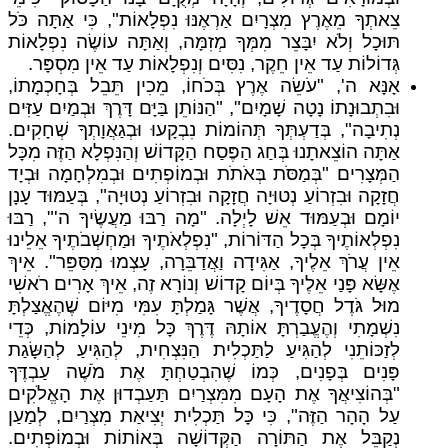
צֵאתְךָ מֵאֶרֶץ מִצְרָיִם אַרְאֶנּוּ נִפְלָאוֹת", כִּי אַתָּה כֹּל
תּוּכָל וְלֹא יִבָּצֵר מִמְּךָ מְזִמָּה, וְאַתָּה עוֹשֶׂה נִפְלָאוֹת
גְּדוֹלוֹת עַד אֵין חֵקֶר, נִסִּים וְנִפְלָאוֹת עַד אֵין מִסְפָּר.
אָנָּא ה', "עֹשֵׂה אֶרֶץ בְּכֹחוֹ, מֵכִין תֵּבֵל בְּחָכְמָתוֹ,
וּבִתְבוּנָתוֹ נָטָה שָׁמָיִם", "הַנּוֹתֵן בַּיָּם דָּרֶךְ וּבְמַיִם עַזִּים
נְתִיבָה", בְּדַעְתְּךָ תְּהוֹמוֹת נִבְקָעוּ וּבְגַאֲוָתְךָ שְׁחָקִים.
אַתָּה הוֹצֵאתָנוּ בְּחַג הַפֶּסַח הַקָּדוֹשׁ וְהַנִּפְלָא הַזֶּה מִכָּל
הַמְּצָרִים "בְּמַסֹּת בְּאֹתֹת וּבְמוֹפְתִים וּבְמִלְחָמָה וּבְיָד
חֲזָקָה וּבִזְרוֹעַ נְטוּיָה חֲזָקָה וּבִזְרוֹעַ נְטוּיָה", בְּעַמּוּד עָנָן
יוֹמָם וּבְעַמּוּד אֵשׁ לָיְלָה. "מָה רַבּוּ מַעֲשֶׂיךָ ה'", רַבּוּ
נִפְלְאוֹתֶיךָ בְּכָל הַדּוֹרוֹת, "נִפְלְאֹתֶיךָ וּמַחְשְׁבֹתֶיךָ אֵלֵינוּ
אֵין עֲרֹךְ אֵלֶיךָ, אַגִּידָה וַאֲדַבֵּרָה, עָצְמוּ מִסַּפֵּר". אֵיךְ
אֶשָּׂא פָּנַי אֵלֶיךָ בְּיוֹם קָדוֹשׁ וְנוֹרָא זֶה, אֵיךְ אָרִים רֹאשִׁי
מוּל גֹּדֶל חֲסָדֶיךָ, אֲשֶׁר גָּמַלְתָּ עִמִּי מִיּוֹם שֶׁהֶאֱצַלְתָּ
נִשְׁמָתִי וְהֶעֱבַרְתָּ אוֹתָהּ דֶּרֶךְ כָּל מִינֵי עוֹלָמוֹת, כְּדֵי
לְזַכּוֹתֵנִי לְהַגִּיעַ לַתַּכְלִית הַנִּצְחִית, לְהַגִּיעַ לְהַשָּׂגַת
פָּנִים בְּפָנִים, כְּמוֹ שֶׁהִבְטַחְתָּ אֶת מֹשֶׁה עַבְדֶּךָ
"בְּהוֹצִיאֲךָ אֶת הָעָם מִמִּצְרַיִם תַּעַבְדוּן אֶת הָאֱלֹקִים
עַל הָהָר הַזֶּה", כִּי כָּל תַּכְלִית יְצִיאַת מִצְרַיִם, לְמַעַן
נְקַבֵּל אֶת הַתּוֹרָה הַקְּדוֹשָׁה בְּאוֹתוֹת וּבְמוֹפְתִים.