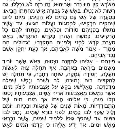
מִשֹּׁרֶשׁ קַיִן הָיוּ נָדָב וַאֲבִיהוּא, זֶה בָּזֶה לֹא נִכְלְלוּ, גַּם
רְשׁוּת לֹא נָטְלוּ. בְּאֵשׁ שֶׁל גְּבוּרָה אִישׁ מַחְתָּתוֹ הֵבִיאוּ,
בִּסְעָרָה שֶׁל אֵשׁ גַּם בָּתִּים לֹא הֵקִימוּ, מִיּוֹם לְיוֹם
שְׁחָקִים הִרְקִיעוּ, לִפְסָגוֹת נַעֲלוֹת הִגִּיעוּ, עַד אֲשֶׁר
נִתְגַּלּוּ בִּפְנֵיהֶם סוֹדוֹת וּפְלָאִים, נִפְתְּחוּ לָהֶם כָּל
הָרְקִיעִים. כְּמֹשֶׁה וְאַהֲרֹן בַּקֹּדֶשׁ הִתְקַדְּשׁוּ, בְּאֵשׁ
סַעֲרַת קֹדֶשׁ לִפְנַי וְלִפְנִים הִתְקָרְבוּ. "גְּדוֹלִים הֵם
מִמְּךָ" - אָמַר מֹשֶׁה לַאֲבִיהֶם, אַךְ כָּעֵת יְתַקֵּן אִשָּׁם
נֶכֶד אֲבִיהֶם.
פִּינְחָס - אֵלִיָּהוּ לְתַקְּנָם נִצְטַוָּה, בָּאֵשׁ אֲשֶׁר יוֹרִיד
מִשָּׁמַיִם בְּיִרְאָה בְּאַהֲבָה. אַךְ תְּחִלָּה צִוָּה לַעֲשׂוֹת
תְּעָלָה, חֲפִירָה עֲמֻקָּה, שׁוּחָה רְחָבָה, כִּי תְּחִלָּה יֵשׁ
לְהַקְדִּים רוּחַ נְמוּכָה, לֵב נִשְׁבָּר וְנֶפֶשׁ שְׁפָלָה
מְדֻכְדָּכָה. מֵאֱלִישָׁע בִּקֵּשׁ עַל אֶצְבְּעוֹתָיו לִיצֹק מַיִם,
אֲשֶׁר נִמְשְׁכוּ מֵאֶצְבְּעוֹת אֲרִיךְ אַפַּיִם, אֶצְבְּעוֹתָיו נָטְפוּ
נָזְלוּ מַיִם, כִּי אֵלִיָּהוּ הֲוָיָתוֹ אַךְ מַיִם. מַיִם שֶׁל
הִתְבּוֹדְדֻיּוֹת, מֵאוֹת שָׁנִים שֶׁל שְׁאָגוֹת וּבְכִיּוֹת, יוֹמָם
וָלַיִל שָׁפַךְ לִבּוֹ כַּמַּיִם, לִפְנֵי בּוֹרֵא שָׁמַיִם. נָמַס לִבּוֹ
כַּמַּיִם עַד שֶׁהָפַךְ גּוּפוֹ לְלַפִּיד שָׁמַיִם, אֲשֶׁר נִבְרְאוּ
מֵאֵשׁ וּמַיִם. אַךְ יָדַע אֵלִיָּהוּ כִּי קָדְמוּ הַמַּיִם לְאֵשׁ