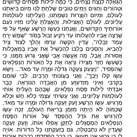
הַגְּאֻלָּה לְנֵצַח נְצָחִים, כִּי כַּמָּה לֵילוֹת פְּסָחִים קְדוֹשִׁים
וּטְהוֹרִים וְחַגִּים וְיָמִים טוֹבִים שָׁלַחְתָּ לָנוּ מִיּוֹם בִּיאָתֵנוּ
לָעוֹלָם, וּמִיּוֹם הִוָּצְרוּת נִשְׁמָתֵנוּ, הֶעֱלִיתָנוּ לְעוֹלָמוֹת
עֶלְיוֹנִים, לְעוֹלַם הָאֲצִילוּת, וְהֶאֱצַלְתָּ עָלֵינוּ מִזִּיו נֹעַם
אוֹרוֹתֶיךָ הַקְּדוֹשִׁים, וַאֲנַחְנוּ כְּעֵשָׂו הָרָשָׁע שֶׁאַף עַל פִּי
שֶׁרָצָה אָבִיו לְהַעֲלוֹתוֹ עַד רְקִיעַ זְבוּל בְּסוֹד "שֶׁמֶשׁ יָרֵחַ
עָמַד זְבֻלָה", עֲדַיִן הִקְשָׁה עָרְפּוֹ וְהָלַךְ לָצוּד צַיִד
לְהָבִיא, וְהִסְכִּים בְּלִבּוֹ לְהַכְשִׁיל אֶת אָבִיו בְּמַאֲכָלוֹת
אֲסוּרוֹת. אֲבָל, מָה אֶעֱשֶׂה אָבִי שֶׁאֲנִי גָּרוּעַ מִמֶּנּוּ, כִּי
כְּשֶׁעֵשָׂו חָזַר מִצֵּידוֹ וְרָאָה אֶת כָּל הָאוֹרוֹת הַנִּפְלָאִים
שֶׁהִפְסִיד, "וַיִּצְעַק צְעָקָה גְּדֹלָה וּמָרָה עַד מְאֹד... וַיִּשָּׂא
עֵשָׂו קֹלוֹ וַיֵּבְךְּ", וַאֲנִי בַּעֲוֹנוֹתַי הָרַבִּים, לִבִּי שׁוֹמֵם
בְּקִרְבִּי וְאֵינִי מִזְדַּעְזֵעַ מִן הָאֲבֵדָה הַנּוֹרָאָה. כְּבָר
אִבַּדְתִּי לֵילוֹת פֶּסַח נִפְלָאִים, שֶׁבָּהֶם הֶעֱלִיתָ אוֹתִי
לְעוֹלָמוֹת עֶלְיוֹנִים, וַאֲנִי עָשִׂיתִי עַצְמִי כְּלֹא חָשׁ וּכְלֹא
מַרְגִּישׁ. עֵשָׂו הָרָשָׁע זָעַק זְעָקָה גְּדוֹלָה וּמָרָה עַד מְאֹד,
שֶׁכָּמוֹהָ לֹא הָיְתָה מִזְּמַן בְּרִיאַת הָעוֹלָם, זָכָה עֵשָׂו
לְהַרְגִּישׁ אֶת גֹּדֶל הַהֶפְסֵד שֶׁל אוֹרוֹת הַפֶּסַח
הַנִּפְלָאִים הַמְסֻגָּלִים לְתַקֵּן אֲפִלּוּ אוֹתוֹ, וְזָעַק זְעָקָה
שֶׁעֲדַיִן לֹא נִתְבַּטְּלָה, גַּם בְּזַעֲקָתֵנוּ כָּל הַדּוֹרוֹת. אוֹיָה
לִי כִּי גָּרוּעַ אֲנִי מֵעֵשָׂו, כִּי כְּבָר הִפְסַדְתִּי רִבְבוֹת אוֹרוֹת