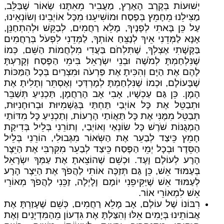
יְשׁוּעוֹת בְּקֶרֶב הָאָרֶץ, מַעֲבִיר מֵאִתָּנוּ שְׂאוֹר שֶׁבַּלֵּב,
מַצִּילֵנוּ מֵחָמֵץ בְּפֶסַח וּמוֹשִׁיעֵנוּ מִכָּל אוֹיְבֵינוּ וְשׂוֹנְאֵינוּ,
עַל כֵּן בָּאתִי לְפָנֶיךָ, מָלֵא רַחֲמִים, לְבַקֵּשׁ וּלְהִתְחַנֵּן,
אָנָּא לַמְּדֵנִי אֵיךְ לְנַצֵּחַ אוֹתְךָ, לַמְּדֵנִי לִפְעֹל בְּרַחֲמִים
בַּקָּשָׁתִי אֶצְלְךָ, שֶׁתִּלְחֹם בַּעֲדִי מִלְחֲמוֹת הַשֵּׁם, כְּמוֹ
שֶׁנִּלְחַמְתָּ לְמֹשֶׁה וּבְנֵי יִשְׂרָאֵל בִּימֵי הַפֶּסַח וְקָרַעְתָּ
לָהֶם אֶת הַיָּם וְהִכִּיתָ אֶת פַּרְעֹה וּמִצְרַיִם בְּכָל הַמַּכּוֹת
שֶׁבָּעוֹלָם, וּכְמוֹ שֶׁנִּלְחַמְתָּ לְמָרְדְּכַי וְאֶסְתֵּר וְתָלִיתָ אֶת
הָמָן. כֵּן גַּם עַכְשָׁיו, אָבִי אָב הָרַחֲמָן, תַּכְנִיעַ תְּשַׁבֵּר
וּתְבַטֵּל אֶת כָּל אוֹיְבַי תַּחְתַּי בְּגַשְׁמִיּוּת וּבְרוּחָנִיּוּת,
תְּבַטֵּל מִמֶּנִּי אֶת כָּל תַּאֲוֹתַי הָרָעוֹת, וְתַכְנִיעַ כָּל מִדּוֹתַי
הַמְגֻנּוֹת שֹׁרֶשׁ כָּל שׂוֹנְאַי וְאוֹיְבַי, וְתוֹרֵנִי בְּלֵיל בְּדִיקַת
חָמֵץ כֵּיצַד לְבַעֵר אֶת הַשְּׂאוֹר מִגְּבוּלִי, הוֹרֵנִי בְּלֵיל
הַסֵּדֶר וּבְכָל יְמֵי הַפֶּסַח כֵּיצַד לְבַעֵר מִקִּרְבִּי אֶת הַיֵּצֶר
הָרָע לְעוֹלָם וָעֶד. וּכְשֵׁם שֶׁהוֹצֵאתָ אֶת עַמְּךָ יִשְׂרָאֵל
בְּעַמּוּד אֵשׁ, כֵּן גַּם תְּזַכֶּה אוֹתִי לַהֲפֹךְ אֶת הַיֵּצֶר הָרָע
לְעַמּוּד אֵשׁ שֶׁיַּקִּיפֵנִי יוֹמָם וָלָיְלָה, זַכֵּנִי לַהֲפֹךְ מְאוֹרֵי
אֵשׁ לִמְאוֹרֵי אוֹר.
רִבּוֹנוֹ שֶׁל עוֹלָם, אָב מָלֵא רַחֲמִים, כְּשֵׁם שֶׁעָזַרְתָּ אֶת
אֲבוֹתֵינוּ בְּיָמִים אֵלּוּ וְהִצַּלְתָּ אֶת גִּדְעוֹן מֵהַמִּדְיָנִים וְאֶת