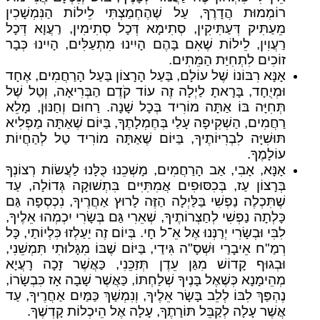
רוֹמְמוּת הֲדָרֶךָ, עַל שֶׁהֶחְמַצְתִּי לֵילוֹת הַנִּמְשָׁכִין
מֵעַתִּיק דְּעַתִּיקִין, סְתִימָא דְּכָל סְתִימִין, רַעֲוָא דְּכָל
רַעֲוִין, לֵילוֹת שֶׁאִם בָּהֶם הָיִינוּ מִתְעַלִּים, הָיִינוּ כְּבָר
זוֹכִים לִתְחִיַּת הַמֵּתִים.
אָנָּא רִבּוֹנוֹ שֶׁל עוֹלָם, בַּעַל הָרָצוֹן בַּעַל הָרַחֲמִים, אֶחָד
וּמְיֻחָד, בָּרָאתָ לַיְלָה זֶה עוֹד קֹדֶם הַבְּרִיאָה, וְטַל שֶׁל
תְּחִיָּה בּוֹ אַתָּה מוֹרִיד בְּכָל שָׁנָה. רַחוּם וְחַנּוּן, מָלֵא
רַחֲמִים, הַשְׁקִיפָה עָלַי בְּחֶמְלָתֶךָ, בַּיּוֹם שֶׁאַתָּה מַפְלִיא
תּוּשִׁיָּה לִבְרִיּוֹתֶיךָ, בַּיּוֹם שֶׁאַתָּה מוֹרִיד טַל לְהַחֲיוֹת
עוֹלָמֶךָ.
אָנָּא, אָבִי, אַב הָרַחֲמִים, מָשְׁכֵנוּ כֻּלָּנוּ לַעֲשׂוֹת רְצוֹנְךָ
בְּרָצוֹן עַז, בְּכִסּוּפִים אֲמִתִּיִּים בִּתְשׁוּקָה גְּדוֹלָה, עַד
שֶׁתִּכְלֶה נַפְשִׁי בַּלַּיְלָה הַזֶּה לָרוּץ אַחֲרֶיךָ, נִכְסְפָה גַּם
כָּלְתָה נַפְשִׁי לְחַצְרוֹתֶיךָ, שְׁאֵרִי גַּם בְּשָׂרִי יִכְמְהוּ אֵלֶיךָ,
לִבִּי וּבְשָׂרִי יְרַנְּנוּ אֶל אֵ־ל חָי. בְּיוֹם זֶה יַעַלְזוּ כִּלְיוֹתַי, כָּל
רְמַ"ח אֵיבָרַי וּשְׁסָ"ה גִּידַי, בַּיּוֹם שֶׁבּוֹ מִגָּלוּתִי תִּמְשֵׁנִי,
וּבְגוּף קָדוֹשׁ מִגַּן עֵדֶן תְּזַכֵּנִי, כַּאֲשֶׁר זָכָה רָעֲיָא
מְהֵימָנָא כְּשֶׁאֶל בָּנֶיךָ שְׁלַחְתּוֹ, כַּאֲשֶׁר שָׁבָה אָז כִּבְשָׂרוֹ,
נֶהְפַּךְ לִבּוֹ לְלֵב בָּשָׂר אֵלֶיךָ, וְנִמְשַׁךְ כַּמַּיִם אַחֲרֶיךָ, עַד
אֲשֶׁר עָלָה לְקַבֵּל תּוֹרָתֶךָ, עָלָה אֶל הֵיכְלוֹת קָדְשֶׁךָ.