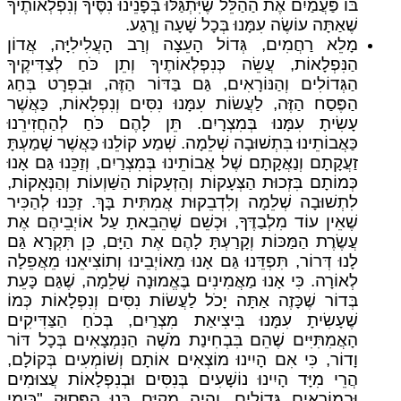
בּוֹ פַּעֲמַיִם אֶת הַהַלֵּל שֶׁיִּתְגַּלּוּ בְּפָנֵינוּ נִסֶּיךָ וְנִפְלְאוֹתֶיךָ
שֶׁאַתָּה עוֹשֶׂה עִמָּנוּ בְּכָל שָׁעָה וָרֶגַע.
מָלֵא רַחֲמִים, גְּדוֹל הָעֵצָה וְרַב הָעֲלִילִיָּה, אֲדוֹן
הַנִּפְלָאוֹת, עֲשֵׂה כְּנִפְלְאוֹתֶיךָ וְתֵן כֹּחַ לְצַדִּיקֶיךָ
הַגְּדוֹלִים וְהַנּוֹרָאִים, גַּם בַּדּוֹר הַזֶּה, וּבִפְרָט בְּחַג
הַפֶּסַח הַזֶּה, לַעֲשׂוֹת עִמָּנוּ נִסִּים וְנִפְלָאוֹת, כַּאֲשֶׁר
עָשִׂיתָ עִמָּנוּ בְּמִצְרָיִם. תֵּן לָהֶם כֹּחַ לְהַחֲזִירֵנוּ
כַּאֲבוֹתֵינוּ בִּתְשׁוּבָה שְׁלֵמָה. שְׁמַע קוֹלֵנוּ כַּאֲשֶׁר שָׁמַעְתָּ
זַעֲקָתָם וְנַאֲקָתָם שֶׁל אֲבוֹתֵינוּ בְּמִצְרַיִם, וְזַכֵּנוּ גַּם אָנוּ
כְּמוֹתָם בִּזְכוּת הַצְּעָקוֹת וְהַזְעָקוֹת הַשַּׁוְעוֹת וְהַנְּאָקוֹת,
לִתְשׁוּבָה שְׁלֵמָה וְלִדְבֵקוּת אֲמִתִּית בָּךְ. זַכֵּנוּ לְהַכִּיר
שֶׁאֵין עוֹד מִלְבַדֶּךָ, וּכְשֵׁם שֶׁהֵבֵאתָ עַל אוֹיְבֵיהֶם אֶת
עֲשֶׂרֶת הַמַּכּוֹת וְקָרַעְתָּ לָהֶם אֶת הַיָּם, כֵּן תִּקְרָא גַּם
לָנוּ דְּרוֹר, תִּפְדֵּנוּ גַּם אָנוּ מֵאוֹיְבֵינוּ וְתוֹצִיאֵנוּ מֵאֲפֵלָה
לְאוֹרָה. כִּי אָנוּ מַאֲמִינִים בֶּאֱמוּנָה שְׁלֵמָה, שֶׁגַּם כָּעֵת
בְּדוֹר שֶׁכָּזֶה אַתָּה יָכֹל לַעֲשׂוֹת נִסִּים וְנִפְלָאוֹת כְּמוֹ
שֶׁעָשִׂיתָ עִמָּנוּ בִּיצִיאַת מִצְרַיִם, בְּכֹחַ הַצַּדִּיקִים
הָאֲמִתִּיִּים שֶׁהֵם בִּבְחִינַת מֹשֶׁה הַנִּמְצָאִים בְּכָל דּוֹר
וָדוֹר, כִּי אִם הָיִינוּ מוֹצְאִים אוֹתָם וְשׁוֹמְעִים בְּקוֹלָם,
הֲרֵי מִיָּד הָיִינוּ נוֹשָׁעִים בְּנִסִּים וּבְנִפְלָאוֹת עֲצוּמִים
וּבְמוֹרָאִים גְּדוֹלִים, וְהָיָה מְקֻיָּם בָּנוּ הַפָּסוּק "כִּימֵי