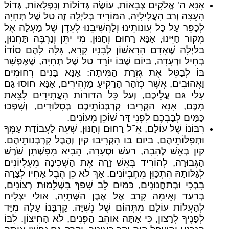
אָנָּא ה' אֱלֹקִים צְבָאוֹת, עוֹשֶׂה גְּדוֹלוֹת וְנִפְלָאוֹת, גְּדוֹל
הָעֵצָה וְרַב הָעֲלִילִיָּה, הַמּוֹרִיד בְּלַיְלָה זֶה טַל שֶׁל תְּחִיָּה
לְכַפֵּר עַל כָּל עֲוֹנוֹתֵינוּ וְלַהֲשִׁיבֵנוּ לְעֵדֶן שֶׁל מַעְלָה אֶל
מְקוֹר חַיֵּינוּ, אָנָּא רַחוּם וְחַנּוּן, מִי יִתֵּן וְנַרְבֶּה תַּחֲנוּן,
בַּלַּיְלָה שֶׁאָדָם הָרִאשׁוֹן לְבָנָיו קָרָא, גִּלָּה לָהֶם סוֹדוֹ
בְּחִיל וּרְעָדָה, בַּיּוֹם שֶׁבּוֹ יוֹרֵד טַל שֶׁל תְּחִיָּה, שֶׁאֶפְשָׁר
בּוֹ לְבַטֵּל אֶת גְּזֵרַת הַמִּיתָה: אָנָּא בָּנִים רְחוּמִים
וַאֲהוּבִים, אֲשֶׁר כְּזֹהַר הָרָקִיעַ מַזְהִירִים, אָנָּא חוּסוּ גַּם
עָלַי גַּם עֲלֵיכֶם, וְעַל כָּל הַדּוֹרוֹת הָעֲתִידִים לָצֵאת
מִכֶּם, אָנָּא הַקְרִיבוּ קָרְבְּנוֹתֵיכֶם בְּסִלּוּדִים, וְשִׁפְכוּ
כַּמַּיִם לְבַבְכֶם לִפְנֵי דָּר שׁוֹכֵן מְעוֹנִים.
רִבּוֹנוֹ שֶׁל עוֹלָם, אֵ־ל רַחוּם וְחַנּוּן, שְׁעֵה לַעֲבוֹדַת עַמְּךָ
וּתְפִלּוֹתֵיהֶם, בַּיּוֹם בּוֹ הִקְרִיבוּ קַיִן וְהֶבֶל קָרְבְּנוֹתֵיהֶם.
קַיִן בְּאֵשׁ לֶהָבָה, רַעַשׁ וּסְעָרָה, הֵבִיא מִפִּשְׁתָּן שֹׁרֶשׁ
הַגְּבוּרָה, לְהוֹרִיד בְּאֵשׁ זָרָה אֶת הַשְּׁכִינָה מֵעֶלְיוֹנִים
לְגַלּוֹתָהּ הִתְכַּוֵּן מֵחֶבְיוֹנִים. אַךְ לֹא כֵן הֶבֶל אָחִיו לְצָרָה
בִּבְכִי וּבְתַחֲנוּנִים, כַּמַּיִם לֵב שָׁפַךְ בִּשְׁלֵמוּת רְצוֹנִים,
בְּרַעַד וְאֵימָה קָרַב אֶל אֶבֶן הַשְּׁתִיָּה, אוּלַי יַצְלִיחַ
לְהַעֲלוֹת עוֹלָם מִתְּהוֹם שֶׁל נְשִׁיָּה. קָרְבָּנוֹ עָלָה מִיָּד
לְפָנֶיךָ לְרָצוֹן, כִּי אַתָּה אוֹהֵב הַפְּנִים, לֹא הַחִיצוֹן. לִבּוֹ