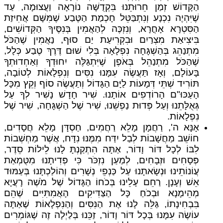
הַקָּדוֹשׁ זְמַן חֵרוּתֵנוּ בִּקְדֻשָּׁה נוֹרָאָה וַעֲצוּמָה, עַד
שֶׁיִּהְיֶה נִכְנָע וְנִתְבַּטֵּל חָכְמַת הַטֶּבַע שֶׁמִּשָּׁם אֲחִיזַת
הַסִּטְרָא אָחֳרָא, וְנִזְכֶּה לְהַאֲמִין בְּנִסֶּיךָ הַקְּדוֹשִׁים,
בִּיצִיאַת מִצְרַיִם וּבִקְרִיעַת יַם סוּף, נַאֲמִין שֶׁהַכֹּל
מִתְנַהֵג בְּהַשְׁגָּחָה נִפְלָאָה בְּלִי שׁוּם דֶּרֶךְ טֶבַע כְּלָל,
שֶׁהַכֹּל מִתְנַהֵל בְּאֹפֶן שֶׁיִּתְגַּלֶּה יִחוּדְךָ וְאַחְדוּתְךָ
בָּעוֹלָם, וְאָז תַּעֲשֶׂה עִמָּנוּ נִסִּים וְנִפְלָאוֹת לְטוֹבָה,
תּוֹרִיד שְׁתֵּי דְּמָעוֹת לַיָּם הַגָּדוֹל וְתַעֲשֶׂה סוֹף וְקֵץ מִכָּל
הָעַכּוּ"ם הָרוֹדְפִים אוֹתָנוּ. שִׁיר חָדָשׁ נָשִׁיר לְךָ עַל
גְּאֻלָּתֵנוּ וְעַל פְּדוּת נַפְשֵׁנוּ, שִׁיר שֶׁל הַשְׁגָּחָה, שִׁיר שֶׁל
נִפְלָאוֹת.
אָנָּא ה', רַחֲמָן מָלֵא רַחֲמִים, חַסְדָּן מָלֵא חֲסָדִים,
חוֹשֵׁב מַחֲשָׁבוֹת לְבַל יִדַּח מִמֶּנּוּ נִדָּח, אֲשֶׁר מַחְשְׁבוֹת
לִבּוֹ לְכָל דּוֹר וָדוֹר, אַתָּה הִתְקַנְתָּ לָנוּ לֵילוֹת סֵדֶר,
פְּסָחִים וּזְבָחִים, לְמַעַן נִזְכֹּר כִּי פְּדִיתָנוּ מִטֻּמְאַת
עֲוֹנוֹתֵינוּ וּנְשָׂאתָנוּ עַל כַּנְפֵי נְשָׁרִים וְהוֹלַכְתָּנוּ בְּעַמּוּד
אֵשׁ וְעָנָן. רַחֵם עָלֵינוּ בְּכֹחוֹ הַגָּדוֹל שֶׁל מֹשֶׁה רָעֲיָא
מְהֵימָנָא וּבְכֹחַ כָּל הַצַּדִּיקִים הָאֲמִתִּיִּים שֶׁהֵם
בִּבְחִינָתוֹ, גַּלֵּה לָנוּ אֶת הַנִּסִּים וְהַנִּפְלָאוֹת שֶׁאַתָּה
עוֹשֶׂה עִמָּנוּ בְּכָל דּוֹר וָדוֹר, זַכֵּנוּ בְּלַיְלָה זֶה שֶׁגּוֹמְרִים