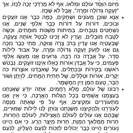
מִיּוֹם הִוָּסֵד עוֹלָם וּמְלֹאוֹ, אַף לֹא מָרְדְּכַי זָכָה לְכָזוֹ, אַךְ
"זְעָקָה גְּדוֹלָה וּמָרָה", אֲבָל לֹא שֶׁכָּזוֹ.
אָנָּא שׁוֹכֵן מְעוֹנִים וּשְׁחָקִים, כַּמָּה כְּבָר אָנוּ זוֹעֲקִים
וּבוֹכִים, דּוֹרוֹת עַל דּוֹרוֹת כְּבָר אַלְפֵי שָׁנִים, אָנוּ
נִשְׁחָטִים נִטְבָּחִים, בְּמִיתוֹת מְשֻׁנּוֹת מוּמָתִים, וּכְשֶׂה
לַטֶּבַח מוּבָלִים, וַעֲדַיִן לֹא זָכִינוּ לְבַטֵּל אוֹתָהּ צְעָקָה,
שֶׁבְּעֶטְיָהּ אָנוּ עֲדַיִן בְּרֹב צָרָה וְצוּקָה, מָתַי כְּבָר נִזְכֶּה
גַּם אָנוּ לִזְעֹק זְעָקָה גְּדוֹלָה וּמָרָה, עַל אִבּוּד לֵילוֹת
סֵדֶר, עַל אֲבֵדָה כֹּה רַבָּה. גְּרוּעִים אָנוּ מֵעֵשָׂו אַלְפֵי
פְּעָמִים, כִּי עַל אָבְדַּן אוֹרוֹת כָּאֵלּוּ אֵינֶנּוּ זוֹעֲקִים. נִבְטֹשׁ
רֹאשֵׁנוּ בְּקִירוֹת וּבִכְתָלִים, עַל שֶׁאִבַּדְנוּ אוֹצָרוֹת כֹּה
יְקָרִים, אוֹרוֹת וּטְלָלִים, שֶׁל תְּחִיַּת הַמֵּתִים, לִוְיָתָן וְשׁוֹר
הַבָּר, טַעַם הַמָּן וְיַיִן הַמְשֻׁמָּר.
רִבּוֹנוֹ שֶׁל עוֹלָם, מָלֵא רַחֲמִים, אַתָּה יוֹדֵעַ שֶׁאֲנַחְנוּ
בְּעַצְמֵנוּ אֲשֵׁמִים בְּכָל הַגָּלוּת הָאֲרֻכָּה, כִּי אֵין אָנוּ
מִתְעוֹרְרִים וּמְקִיצִים, אַף עַל פִּי שֶׁאַתָּה מְנַסֶּה
לְעוֹרְרֵנוּ וְלַהֲקִיצֵנוּ מִשְּׁנָתֵנוּ וְנוֹתֵן לָנוּ לֵילוֹת שִׁמּוּרִים,
שֶׁבָּהֶם אָנוּ עוֹלִים לְעוֹלַם הָאֲצִילוּת, לְעוֹלַם הַחֵרוּת,
חֵרוּת מִמַּלְאַךְ הַמָּוֶת, חֵרוּת מִיֵּצֶר הָרָע. כִּי אִם הָיִינוּ
נֵעוֹרִים הָיִינוּ כְּבָר יְכוֹלִים לִזְכּוֹת לַנֹּעַם הָעֶלְיוֹן, לְנֹעַם