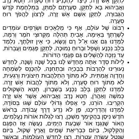
לְתַקֵּן אֵשׁ זָרָה, כֵּיצַד לְהַכְנִיעַ רוּחַ סְעָרָה. חֵטְא נָדָב
וַאֲבִיהוּא בָּא לְתַקֵּן, סַעֲרָתָם לְמַתֵּן, בְּמִלְחֶמֶת קֹדֶשׁ
הַגְּבוּרָה, לְתַקֵּן אִשָּׁם אֵשׁ זָרָה, לְרָצוֹן לַהֲפֹךְ רוּחַ
סְעָרָה.
רִבּוֹנוֹ שֶׁל עוֹלָם, אַף כִּי מַלְאָכִים וּשְׂרָפִים עוֹמְדִים
לְשָׁרֶתְךָ בְּאֵימָה, אָבִיתָ תְּהִלָּה מִקְּרוּצֵי חֹמֶר וְרִמָּה,
לַמְּדֵנוּ גַּם אָנוּ אֵ־ל רָם וְנִשָּׂא, כִּי אֵין זוּלָתֶךָ, נִלְמַד
בְּלֵב נִכְנָע וְשָׁפֵל וּבְרוּחַ נְמוּכָה, לְתַקֵּן פְּגָמִים וַעֲבֵרוֹת,
עַד נִזְכֶּה לְהַשְׁלִים גַּם פְּגָמֵי הַדּוֹרוֹת.
לֵילוֹת סֵדֶר אַתָּה מְחַדֵּשׁ לָנוּ בְּכָל שָׁנָה וְשָׁנָה, לְחַדֵּשׁ
נְעוּרֵינוּ לְהַרְבּוֹת בִּבְכִיָּה וּבִתְחִנָּה, לְהִכָּנֵס לְשִׂמְחָה
וְחֶדְוָה אֲמִתִּית, לֹא מִתּוֹךְ הִתְלַהֲבוּת חִיצוֹנִית וְרִגְעִית,
לֹא מִתּוֹךְ רוּחַ סְעָרָה, וְלֹא מִתּוֹךְ לַהֲבוֹת אֵשׁ זָרָה.
לַמְּדֵנוּ לְתַקֵּן בְּלֵב נִכְנָע בְּשִׁבְרוֹן, חֵטְא הַשְּׁקוּלִים
כְּמֹשֶׁה וְאַהֲרֹן, חֵטְא נָדָב וַאֲבִיהוּא, אֲשֶׁר אֵשׁ זָרָה
הִקְרִיבוּ. הוֹרֵנוּ, כִּי אֲפִלּוּ גְּדוֹלֵי עוֹלָם שָׁגוּ בְּסוֹדָהּ,
לַמְּדֵנוּ וְהַדְרִיכֵנוּ, פֶּן לֹא נֵדַע דֶּרֶךְ עֲבוֹדָה. בְּרֹאשׁ
חֹדֶשׁ נִיסָן בַּהֲקִימְךָ מִשְׁכָּן, רָצוּ לְגַלּוֹת אוֹרוֹת נֶעֱלָמִים,
הָאוֹר שֶׁנִּגְנַז אוֹר שִׁבְעַת הַיָּמִים, נַעֲשָׂה אָז הַפְּגָם
וְהַקִּלְקוּל, בַּיּוֹם כִּבְרִיאַת שָׁמַיִם וָאָרֶץ שָׁקוּל, בַּיּוֹם
שֶׁנָּטַל עֲשָׂרָה עֲטָרוֹת, רָצוּ לְחַדֵּשׁ הָעוֹלָמוֹת. וּבַאֲשֶׁר