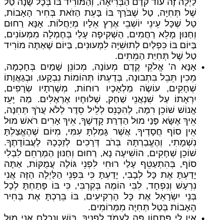
לַיְלָה זֶה עוֹד קֹדֶם הַבְּרִיאָה, וְהַמּוֹרִיד בּוֹ בְּכָל שָׁנָה טַל
שֶׁל תְּחִיָּה, טַל שֶׁבֹּרַךְ בּוֹ בָּעֵת הַזֹאת בְּחִיר הָאָבוֹת,
טַל שֶׁכָּל עֵינֵי יוֹשְׁבֵי אֶרֶץ אֵלָיו מְיַחֲלוֹת. אָנָּא רַחוּם
וְחַנּוּן מָלֵא רַחֲמִים, הַשְׁקִיפָה עָלַי בְּחֶמְלָה מִמְּעוֹנִים,
בַּיּוֹם בּוֹ כִּפְלַיִם לְתוּשִׁיָּה לִמְעוּנִים, בַּיּוֹם שֶׁאַתָּה מוֹרִיד
טַל שֶׁל תְּחִיַּת הַמֵּתִים.
אָנָּא ה' אֱלֹקֵי קֶדֶם מְעוֹנָה, מְכוֹנֵן שָׁמַיִם בְּחָכְמָה,
מֵכִין תֵּבֵל בִּתְבוּנָה, בְּדַעְתּוֹ תְּהוֹמוֹת נִבְקָעוּ, וּבְגַאֲוָתוֹ
שְׁחָקִים, עוֹשֶׂה מַלְאָכָיו רוּחוֹת, מְשָׁרְתָיו שְׂרָפִים,
יִרְאָתוֹ עַל שִׁנְאֲנֵי שַׁחַק, שְׁלוּחָיו אֶרְאֶלִּים. מַה יָּעֵז
אֱנוֹשׁ שׁוֹכֵן רִמָּה, לְהִכָּנֵס לְלֵיל סֵדֶר לְלֹא עֲרֹךְ תְּחִנָּה,
אֵיךְ אֶשָּׂא פָּנַי מוּל הַדְרַת קָדְשֶׁךָ, אֵיךְ אָרִים רֹאשׁ מוּל
אֵין סוֹף חֲסָדֶיךָ, אֲשֶׁר גָּמַלְתָּ עִמִּי, מִיּוֹם שֶׁהֶאֱצַלְתָּ
נִשְׁמָתִי, וְהֶעֱבַרְתָּהּ בְּרֹב דְּרָכִים לְזַכְּכָהּ לַעֲבוֹדָתֶךָ.
שׁוֹכֵן שְׁחָקִים, הוֹשִׁיעָה נָא, רַחוּם וְחַנּוּן הַמְרַחֵם לִבְלִי
סוֹף, בְּהִתְעַטֵּף עָלַי רוּחִי לִפְנֵי גּוֹלֶה עֲמֻקּוֹת, אַתָּה
יָדַעְתָּ אֶת כָּל לְבָבִי, יָדַעְתָּ כִּי בִּפְנֵי הַלַּיְלָה הַזֶּה אֲנִי
נִרְעָשׁ וְנִפְחָד, לִבִּי הוֹמֶה בְּקִרְבִּי, כִּי בּוֹ פָּתַחְתָּ לְכָל
בְּנֵי יִשְׂרָאֵל אֶת כָּל הָרְקִיעִים, בּוֹ בֵּרַכְתָּ אֶת בְּחִיר
הָאָבוֹת בְּטַל תְּחִיָּה מִמְּרוֹמִים.
אֵין לִי פִּתְחוֹן פֶּה לַעֲמֹד לְפָנֶיךָ, בּוֹשׁ וְנִכְלָם אֲנִי מוּל