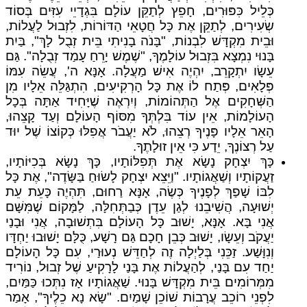
כְּלֵיל כִּפּוּרִים, חָפֵץ לְתַקֵּן עוֹלָם בִּגְדָיֵי עִזִּים בְּסוֹד
שְׂעִירִים, לְתַקֵּן אֶת כָּל חֲטָאֵי הַדּוֹרוֹת, לִזְבוּל לַעֲלוֹת,
וּבֵית מִקְדָּשׁ לִבְנוֹת, "בָּנֹה בָנִיתִי בֵּית זְבֻל לָךְ", בַּיִת
בָּנוּי נִמְצָא בִּזְבוּל עוֹלָמֶךָ, "שֶׁמֶשׁ יָרֵחַ עָמַד זְבֻלָה". גַּם
עֵשָׂו יִתְקָרֵב, יִהְיֶה אִישׁ מַעֲלָה. אָנָּא ה', עֲשֵׂה עִמּוֹ
פְּלָאִים, פְּתַח לוֹ אֶת כָּל הָרְקִיעִים, הִתְגַּלֵּה אֵלָיו מִן
הַשְּׁחָקִים אֶל הַתְּהוֹמוֹת, וְיִרְאֶה שֶׁיָּחִיד אַתָּה בְּכָל
הָעוֹלָמוֹת, אֵין עוֹד בִּלְתְּךָ מִסּוֹף הָעוֹלָם וְעַד קָצֵהוּ,
הָאֵר אֵלָיו פָּנֶיךָ רְצֵהוּ, לֹא יַעֲבֹר אֲפִלּוּ כְּקוֹצוֹ שֶׁל יוּד
עַל רְצוֹנֶךָ, יֵדַע כִּי אֵין זוּלָתֶךָ.
כָּךְ יִצְחָק נָשָׂא אֶת תְּפִלּוֹתָיו, כָּךְ נָשָׂא בְּכִיּוֹתָיו,
זַעֲקוֹתָיו וְשַׁאֲגוֹתָיו. "וַיֵּצֵא יִצְחָק לָשׂוּחַ בַּשָּׂדֶה", אֶת כָּל
לִבּוֹ שָׁפַךְ לְפָנֶיךָ כְּשֶׂה, אָנָּא רַחוּם, תִּהְיֶה כָּעֵת עֵת
יְשׁוּעָה, הֲשִׁיבֵנוּ לְגַן עֵדֶן כְּבַתְּחִלָּה, לַמָּקוֹם שֶׁמִּשָּׁם
אֲנִי בָּא. אָנָּא, יָשׁוּב כָּל הָעוֹלָם בִּתְשׁוּבָה, אֲנִי וּבָנַי
יַעֲקֹב וְעֵשָׂו, יָשׁוּב כְּבֵן חָכָם גַּם רָשָׁע, כֻּלָּם יָשׁוּבוּ יַחְדָּו
וְנִוָּשַׁע. זַכֵּנִי בְּלַיְלָה זֶה לְחַדֵּשׁ נְעוּרַי, עִם כָּל הָעוֹלָם
יַחַד עִם בָּנַי, לְהַעֲלוֹת אֶת בָּנַי לָרָקִיעַ שֶׁל זְבוּל, נוֹרִיד
מִמְּרוֹמִים בֵּית מִקְדָּשׁ בָּנוּי. שַׁאֲגוֹתָיו אָז נִתְּכוּ כַּמַּיִם,
לִפְנֵי רוֹכֵב עֲרָבוֹת שׁוֹכֵן שָׁמַיִם. "שָׂא נָא כֵלֶיךָ", אָמַר