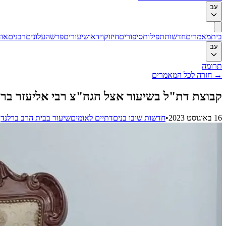
עב
בית
מאמרים
חדשות
תפילות
סיפורים
חיזוק
וידאו
שיעורים
פרשה
עלונים
רבנים
אוד
עב
תרומה
→
חזרה לכל המאמרים
קבוצת דת"ל בשיעור אצל הגה"צ רבי אליעזר בר
16 באוגוסט 2023
•
חדשות שובו בנים
דתיים לאומים
שיעור בבית הרב ברלנד