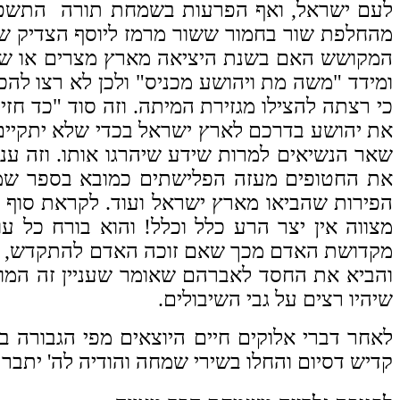
לעם ישראל, ואף הפרעות בשמחת תורה התשפ"ד,
מהחלפת שור בחמור ששור מרמז ליוסף הצדיק שהח
המקושש האם בשנת היציאה מארץ מצרים או שנה 
ומידד "משה מת ויהושע מכניס" ולכן לא רצו להכ
כי רצתה להצילו מגזירת המיתה. וזה סוד "כד חז
את יהושע בדרכם לארץ ישראל בכדי שלא יתקיים 
שאר הנשיאים למרות שידע שיהרגו אותו. וזה ענוו
את החטופים מעזה הפלישתים כמובא בספר שמואל־
הפירות שהביאו מארץ ישראל ועוד.
לקראת סוף ה
מצווה אין יצר הרע כלל וכלל! והוא בורח כל 
מקדושת האדם מכך שאם זוכה האדם להתקדש, אזי י
והביא את החסד לאברהם שאומר שעניין זה המוב
שיהיו רצים על גבי השיבולים.
לאחר דברי אלוקים חיים היוצאים מפי הגבורה 
קדיש דסיום והחלו בשירי שמחה והודיה לה' יתב