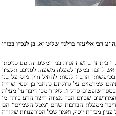
"צ רבי אליעזר ברלנד שליט"א. בן לנכדו בכורו
י כיתתו ובהשתתפות בני המשפחה. עם כניסתו
ור אש להבה במשך למעלה משעה. לפניכם תקציר
יפשותו הרבה לנסות להחיל חוק גיוס על בני
הם שמרמזים על גדולתם כ'נחבי בן ופסי' שהיה
בספר שופטים פרק ו'.
לאחר מכן דיבר על מעלת
 המדרשים שביום הבר מצווה היצר הרע בורח מן
 ודיבר ממעלת הברכות שהם "מטל השמיים" הם
עניין מכירת יוסף, ואמר שכל הפורענויות שקורה