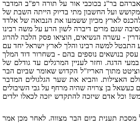
ברהם בר"נ בכוכבי אור על תורה רפ"ב המדבר
המקושש ועל החשבון מתי בדיוק הייתה השבת של
להכנס לארץ מכיון ששמעו את הנבואה של אלדד
הסיבה שגם מרים דיברה לשון הרע על משה רבינו
דרין - עשרה הנשיאים, הוציאו פסק הלכה להרוג
ע התבטל למשה רבינו והלך לארץ ישראל יחד עם
סק בנושאים נוספים בהם - בשחרור דוד המלך
מעי הדגה. וחזר לעניין המרגלים עד גודלם של
וציטט מתוך האריז"ל הקדוש שאומר שביום הבר
ולם האצילות. והביא את שער הגלגולים המדבר
ם כעשאל בן צרויה שהיה מרחף על גבי השיבולים
ש! וכל אדם שיזכה להתקדש יזכה לכאלו ילדים
 מסכת תענית ביום הבר מצווה. לאחר מכן אמר