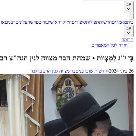
עב
בית
מאמרים
חדשות
תפילות
סיפורים
חיזוק
וידאו
שיעורים
פרשה
עלונים
רבנים
אוד
עב
תרומה
→
חזרה לכל המאמרים
בֶּן י"ג לְמִצְווֹת • שמחת הבר מצווה לנין הגה"צ 
26 ביוני 2024
•
חדשות שובו בנים
בר מצווה לנין הרב ברלנד