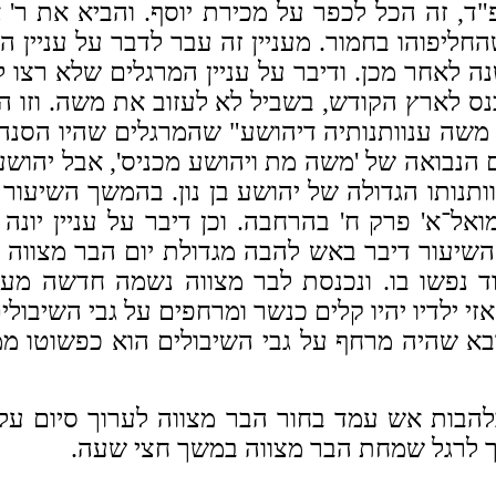
 זה הכל לכפר על מכירת יוסף. והביא את ר' א
ליפוהו בחמור. מעניין זה עבר לדבר על עניין 
לאחר מכן. ודיבר על עניין המרגלים שלא רצו 
נס לארץ הקודש, בשביל לא לעזוב את משה. וזו 
י משה ענוותנותיה דיהושע" שהמרגלים שהיו הסנה
הנבואה של 'משה מת ויהושע מכניס', אבל יהוש
תנותו הגדולה של יהושע בן נון.
בהמשך השיעור ע
א' פרק ח' בהרחבה. וכן דיבר על עניין יונה ב
שיעור דיבר באש להבה מגדולת יום הבר מצווה 
עוד נפשו בו. ונכנסת לבר מצווה נשמה חדשה מע
לדיו יהיו קלים כנשר ומרחפים על גבי השיבולי
א שהיה מרחף על גבי השיבולים הוא כפשוטו ממ
בלהבות אש עמד בחור הבר מצווה לערוך סיום על
רך לרגל שמחת הבר מצווה במשך חצי שעה.