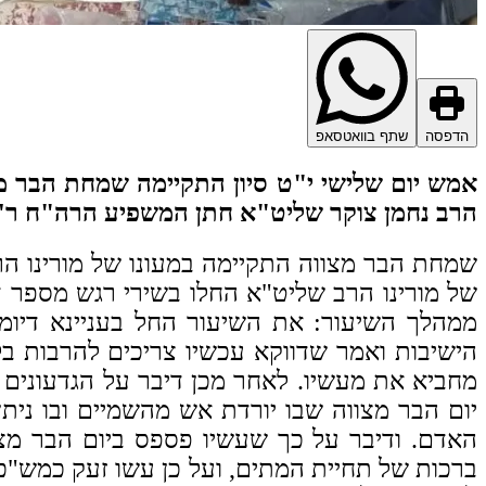
הדפסה
שתף בוואטסאפ
אמש יום שלישי י"ט סיון התקיימה שמחת הבר מצו
הרב נחמן צוקר שליט"א חתן המשפיע הרה"ח ר' י
שמחת הבר מצווה התקיימה במעונו של מורינו 
של מורינו הרב שליט"א החלו בשירי רגש מספר 
ממהלך השיעור:
את השיעור החל בעניינא דיומ
הישיבות ואמר שדווקא עכשיו צריכים להרבות ב
מחביא את מעשיו. לאחר מכן דיבר על הגדעונים 
יום הבר מצווה שבו יורדת אש מהשמיים ובו נית
האדם.
ודיבר על כך שעשיו פספס ביום הבר מצ
ברכות של תחיית המתים, ועל כן עשו זעק כמש"כ "