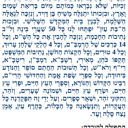
כִיּוֹת, שֶׁלֹּא נִבְרְאוּ כְּמוֹתָם מִיּוֹם בְּרִיאַת שָׁמַיִם
ָרֶץ. וּבִזְכוּתוֹ יִתְגַּלֶּה מָשִׁיחַ בֶּן דָּוִיד, וְנִזְכֶּה לִגְאֻלָּה
שְּׁלֵמָה, לְבִנְיַן בֵּית הַמִּקְדָּשׁ הַשְּׁלִישִׁי. וּבִזְכוּת
הַ"בַּת עַיִן" יִפְתְּחוּ לָנוּ כָּל 50 שַׁעֲרֵי בִּינָה וְל"ב
תִיבוֹת הַחָכְמָה, וְנִזְכֶּה לְהָבִין אֶת כָּל הַשַּׁ"ס, וְכָל
14 כְּרַכִּים שֶׁל הָרַמְבַּ"ם, וְכָל 4 חֶלְקֵי שֻׁלְחָן עָרוּךְ,
וְכָל 4 טוּרִים, וְכָל הַקְצוֹת הַחֹשֶׁן, נְתִיבוֹת הַמִּשְׁפָּט,
ָקְפּוֹ כֹּהֵן, מְאִירִי, רַשְׁבָּ"א, רַמְבַּ"ן, רִיטְבָ"א,
י"ף וְרֹא"שׁ, וְכָל תְּשׁוּבוֹת הַחֲתַם סוֹפֵר וְהַנּוֹדָע
ִיהוּדָה, וְכָל סִפְרֵי שְׂפַת אֱמֶת וְהַחִדּוּשִׁי הָרִי"ם,
בֵּינוּ הַקָּדוֹשׁ וְהַנּוֹרָא, וְסִפְרֵי הָעֵץ חַיִּים, וּפְרִי עֵץ
יִּים, וּשְׂרַף עֵץ חַיִּים, וּשְׁמוֹנָה שְׁעָרִים, וְזֹהַר,
תִקּוּנֵי זֹהַר, וּשְׁאָר סְפָרִים. וְעַל יְדֵי זֶה תִּפָּקֵדְנָה כָּל
עֲקָרוֹת, וְתִנָּשֶׂאנָה כָּל הַכָּלוֹת, כְּהֶרֶף עַיִן, אָמֵן
צַח סֶלָה וָעֶד.
פילה להורדה: