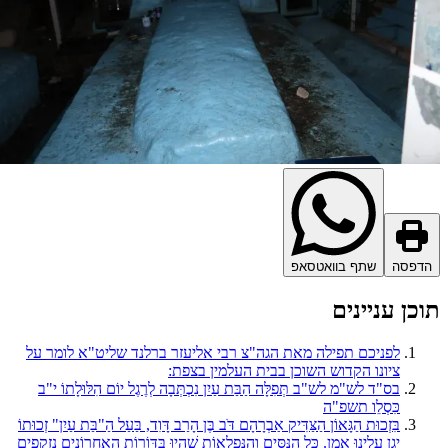
דפסה
שתף בוואטסאפ
כן עניינים
לפניכם תפילה מאת הגה"צ רבי אליעזר ברלנד שליט"א לומר על
ציונו הקדוש השוכן בבית העלמין בצפת:
בס"ד לש"מ לש"ב תְּפִלָּה הַבַּת עַיִן נִכְתְּבָה לְרֶגֶל יוֹם הִלּוּלָתוֹ י"ב
כִּסְלֵו תשפ"ה
בִּזְכוּת הַגָּאוֹן הַצַּדִּיק אַבְרָהָם דֹּב בֶּן הָרַב דָּוִד, בַּעַל הַ"בַּת עַיִן" זְכוּתוֹ
יָגֵן עָלֵינוּ אָמֵן. כָּל הַנִּסִּים וְהַנִּפְלָאוֹת שֶׁהָיוּ בַּדּוֹרוֹת הָאַחֲרוֹנִים נִזְקָפִים