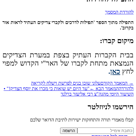
ורדת המסמך
פילה מתוך הספר 'תפילות לדרכים ולקברי צדיקים העתיד לראות אור
רוב'.
קום קברו:
בית הקברות העתיק בצפת במערת הצדיקים
מצאת מתחת לקברו של האר"י הקדוש למפוי
חץ
כאן
.
המאמר הקודם
עלוני שובו בנים לפרשת וישלח לקריאה
הורדה
המאמר הבא
←
"עד היום יש שואות כי מכרו את יוסף הצדיק!" •
יעור היומי מהגה"צ רבי אליעזר ברלנד
רשמו לניוזלטר
לו מאמרי תורה והתחזקות ישירות לתיבת הדואר שלכם
Website (leave blan
הרשמה