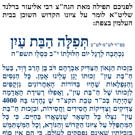
ניכם תפילה מאת הגה"צ רבי אליעזר ברלנד
יט"א לומר על ציונו הקדוש השוכן בבית
למין בצפת:
תְּפִלָּה הַבַּת עַיִן
בס"ד לש"מ לש"ב
נִכְתְּבָה לְרֶגֶל יוֹם הִלּוּלָתוֹ י"ב כִּסְלֵו תשפ"ה
ִזְכוּת הַגָּאוֹן הַצַּדִּיק אַבְרָהָם דֹּב בֶּן הָרַב דָּוִד, בַּעַל
"בַּת עַיִן" זְכוּתוֹ יָגֵן עָלֵינוּ אָמֵן. כָּל הַנִּסִּים
הַנִּפְלָאוֹת שֶׁהָיוּ בַּדּוֹרוֹת הָאַחֲרוֹנִים נִזְקָפִים
זְכוּתוֹ שֶׁל הַ"בַּת עַיִן", וַאֲפִלּוּ רְעִידַת הָאֲדָמָה
שֶׁהָיְתָה בְּכ"ד טֵבֵת תקצ"ד שֶׁ נֶהֶרְגוּ בָּהּ 4000
דִּיקִים וְצַדִּיקוֹת חֲסִידִים וַחֲסִידוֹת, וּבִזְכוּת הַ"בַּת
יִן" נִצְּלוּ כָּל הַשְּׁאָר שֶׁנִּשְׁאֲרוּ בַּחַיִּים. כִּי כָּל
ִּתְפַּלֵּל עַל צִיּוּנוֹ הַקָּדוֹשׁ וְהַנּוֹרָא, וְכָל הַמִּשְׁתַּמֵּשׁ
ִזְכֻיּוֹתָיו שֶׁאֵינָם נִפְסָקִים לְעוֹלָם, כִּי הֵם אֵין סוֹף