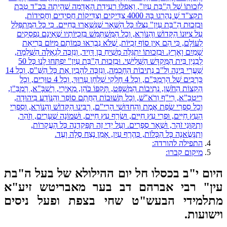
לִזְכוּתוֹ שֶׁל הַ"בַּת עַיִן", וַאֲפִלּוּ רְעִידַת הָאֲדָמָה שֶׁהָיְתָה בְּכ"ד טֵבֵת
תקצ"ד שֶׁ נֶהֶרְגוּ בָּהּ 4000 צַדִּיקִים וְצַדִּיקוֹת חֲסִידִים וַחֲסִידוֹת,
וּבִזְכוּת הַ"בַּת עַיִן" נִצְּלוּ כָּל הַשְּׁאָר שֶׁנִּשְׁאֲרוּ בַּחַיִּים. כִּי כָּל הַמִּתְפַּלֵּל
עַל צִיּוּנוֹ הַקָּדוֹשׁ וְהַנּוֹרָא, וְכָל הַמִּשְׁתַּמֵּשׁ בִּזְכֻיּוֹתָיו שֶׁאֵינָם נִפְסָקִים
לְעוֹלָם, כִּי הֵם אֵין סוֹף זְכִיּוֹת, שֶׁלֹּא נִבְרְאוּ כְּמוֹתָם מִיּוֹם בְּרִיאַת
שָׁמַיִם וָאָרֶץ. וּבִזְכוּתוֹ יִתְגַּלֶּה מָשִׁיחַ בֶּן דָּוִיד, וְנִזְכֶּה לִגְאֻלָּה הַשְּׁלֵמָה,
לְבִנְיַן בֵּית הַמִּקְדָּשׁ הַשְּׁלִישִׁי. וּבִזְכוּת הַ"בַּת עַיִן" יִפְתְּחוּ לָנוּ כָּל 50
שַׁעֲרֵי בִּינָה וְל"ב נְתִיבוֹת הַחָכְמָה, וְנִזְכֶּה לְהָבִין אֶת כָּל הַשַּׁ"ס, וְכָל 14
כְּרַכִּים שֶׁל הָרַמְבַּ"ם, וְכָל 4 חֶלְקֵי שֻׁלְחָן עָרוּךְ, וְכָל 4 טוּרִים, וְכָל
הַקְצוֹת הַחֹשֶׁן, נְתִיבוֹת הַמִּשְׁפָּט, תָּקְפּוֹ כֹּהֵן, מְאִירִי, רַשְׁבָּ"א, רַמְבַּ"ן,
רִיטְבָ"א, רִי"ף וְרֹא"שׁ, וְכָל תְּשׁוּבוֹת הַחֲתַם סוֹפֵר וְהַנּוֹדָע בִּיהוּדָה,
וְכָל סִפְרֵי שְׂפַת אֱמֶת וְהַחִדּוּשִׁי הָרִי"ם, רַבֵּינוּ הַקָּדוֹשׁ וְהַנּוֹרָא, וְסִפְרֵי
הָעֵץ חַיִּים, וּפְרִי עֵץ חַיִּים, וּשְׂרַף עֵץ חַיִּים, וּשְׁמוֹנָה שְׁעָרִים, וְזֹהַר,
וְתִקּוּנֵי זֹהַר, וּשְׁאָר סְפָרִים. וְעַל יְדֵי זֶה תִּפָּקֵדְנָה כָּל הָעֲקָרוֹת,
וְתִנָּשֶׂאנָה כָּל הַכָּלוֹת, כְּהֶרֶף עַיִן, אָמֵן נֶצַח סֶלָה וָעֶד.
התפילה להורדה:
מיקום קברו:
ום י"ב בכסלו חל יום ההילולא של בעל ה"בת
ין" רבי אברהם דב בער מאבריטש זיע"א
תלמידי הבעש"ט שחי בצפת ופעל ניסים
שועות.