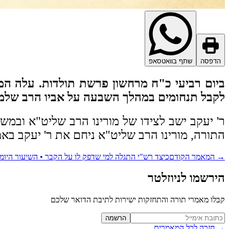
הדפסה
שתף בוואטסאפ
ביום רביעי כ"ח מרחשון פרשת תולדות. עלה המ
לקבל תנחומים במהלך השבעה על אביו הרב שלמ
ר' יעקב ישב לצידו של מורינו הרב שליט"א ובמשך
התורה, מורינו הרב שליט"א ניחם את ר' יעקב באמ
→
המאמר הקודם
כיצד רש"י התגלה למי שדפק לו על הקבר • השיעור היומ
הירשמו לניוזלטר
קבלו מאמרי תורה והתחזקות ישירות לתיבת הדואר שלכם
Website (leave blank)
הרשמה
→
חזרה לכל המאמרים