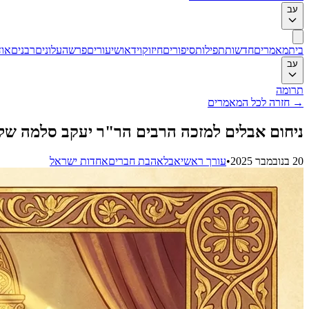
עב
בית
מאמרים
חדשות
תפילות
סיפורים
חיזוק
וידאו
שיעורים
פרשה
עלונים
רבנים
אוד
עב
תרומה
→
חזרה לכל המאמרים
ניחום אבלים למזכה הרבים הר"ר יעקב סלמה של
20 בנובמבר 2025
•
עורך ראשי
אבל
אהבת חברים
אחדות ישראל