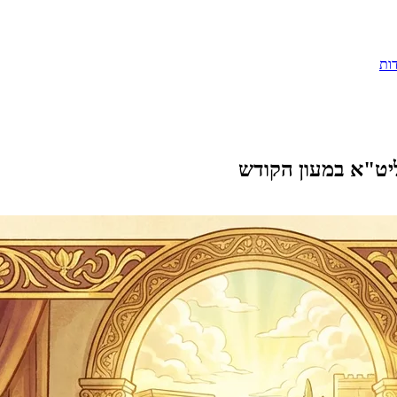
ות
יט"א במעון הקודש