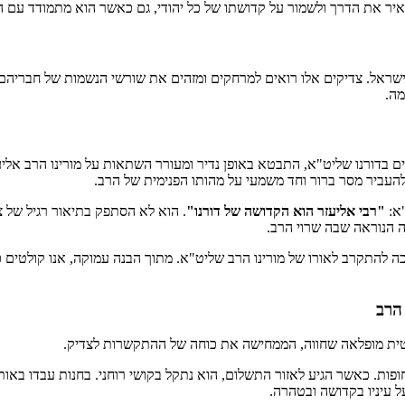
להאיר את הדרך ולשמור על קדושתו של כל יהודי, גם כאשר הוא מתמודד עם 
ישראל. צדיקים אלו רואים למרחקים ומזהים את שורשי הנשמות של חבריהם לה
מה.
 בדורנו שליט"א, התבטא באופן נדיר ומעורר השתאות על מורינו הרב אליעז
העביר מסר ברור וחד משמעי על מהותו הפנימית של הרב.
"א:
"רבי אליעזר הוא הקדושה של דורנו"
. הוא לא הסתפק בתיאור רגיל של 
ה הנוראה שבה שרוי הרב.
 להתקרב לאורו של מורינו הרב שליט"א. מתוך הבנה עמוקה, אנו קולטים כי 
הרב
רטית מופלאה שחווה, הממחישה את כוחה של ההתקשרות לצדיק.
חופות. כאשר הגיע לאזור התשלום, הוא נתקל בקושי רוחני. בחנות עבדו באו
 עיניו בקדושה ובטהרה.