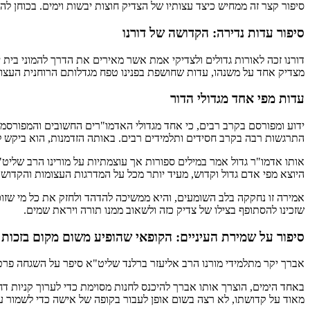
סיפור קצר זה ממחיש כיצד עצותיו של הצדיק חוצות יבשות וימים. בכוחן 
סיפור עדות נדירה: הקדושה של דורנו
דורנו זכה לאורות גדולים ולצדיקי אמת אשר מאירים את הדרך להמוני בית 
מצדיק אחד על משנהו, עדות שחושפת בפנינו טפח מגדלותם הרוחנית העצו
עדות מפי אחד מגדולי הדור
ידוע ומפורסם בקרב רבים, כי אחד מגדולי האדמו"רים החשובים והמפורסמים
התרגשות רבה בקרב חסידים ותלמידים רבים. באותה הזדמנות, הוא ביקש ל
אותו אדמו"ר גדול אמר במילים ספורות אך עוצמתיות על מורינו הרב שליט
היוצא מפי אדם גדול וקדוש, מעיד יותר מכל על המדרגות העצומות והקדוש
אמירה זו נחקקה בלב השומעים, והיא ממשיכה להדהד ולחזק את כל מי שזוכה
שזכינו להסתופף בצילו של צדיק כזה ולשאוב ממנו תורה ויראת שמים.
סיפור על שמירת העיניים: הקופאי שהופיע משום מקום בזכות 
אברך יקר מתלמידי מורנו הרב אליעזר ברלנד שליט"א סיפר על השגחה פ
באחד הימים, הוצרך אותו אברך להיכנס לחנות מסוימת כדי לערוך קניות ד
מאוד על קדושתו, לא רצה בשום אופן לעבור בקופה של אישה כדי לשמור על