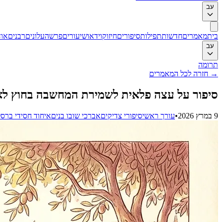
עב
בית
מאמרים
חדשות
תפילות
סיפורים
חיזוק
וידאו
שיעורים
פרשה
עלונים
רבנים
אוד
עב
תרומה
→
חזרה לכל המאמרים
סיפור על עצה פלאית לשמירת המחשבה בחוץ לארץ ועוד 
9 במרץ 2026
•
עורך ראשי
סיפורי צדיקים
אברכי שובו בנים
איחוד חסידי ברס