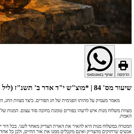
הדפסה
שתף בוואטסאפ
שיעור מס' 84 | *מוצ"ש י"ד אדר ב' תשנ"ז (ליל פורים דפרזים) שיעור לבחורי החבורה.
מאמר מעמיק על מהותו הפנימית של חג הפורים. כיצד מצוות החג, הש
מצוות משלוח מנות איש לרעהו בפורים טומנת בחובה סוד עצום. המנות של 
האמת.
המטרה במשלוח מנות היא להאיר את הארת הצדיק מאחד לשני. בכל דור ישנ
אנשים שרחוקים מהצדיק ואינם מקבלים ממנו את אור החיים, ולכן כל אחד