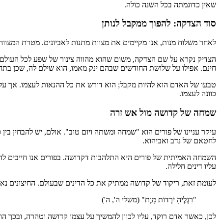
שאין כדוגמתה בכל השנה כולה.
סוד הצדקה: להפוך ממקבל לנותן
לאחר משלוח מנות, אנו מקיימים את מצוות מתנות לאביונים. מטרת המצווה
הצדיק נקרא על שם הצדקה, משום שהוא מהווה צינור של שפע לכל העולם
חינם. אפילו על שלושת החודשים שבהם ינק מאמו, הוא שילם לה, שכן בתחי
טבעו של האדם הוא להיות מקבל; הוא דורש את כל ההנאות לעצמו. אך על 
כוונה לעצמו.
שמחה של קדושה מול אש זרה
עיקר עניינו של פורים הוא "שמחה ומשתה ויום טוב". אולם, יש להבחין בין
לחטאם של נדב ואביהוא.
השמחה האמיתית של פורים היא התלהבות דקדושה. בפורים אנו חייבים לה
עליו דינים חלילה.
לעומת זאת, ריקוד של קדושה ממתיק את כל הדינים שבעולם. החיצונים נאחז
"רַגְלֶיהָ יֹרְדוֹת מָוֶת" (משלי ה', ה')
לכן, כאשר אדם רוקד, עליו לכוון להמשיך על עצמו קדושה וטהרה, ובכך הוא 