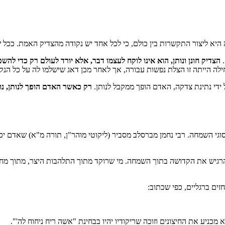
 היא ליצור התקשרות בין כולם, כי לכל אחד יש נקודה מהצדיק האמת. ככל
.
הצדיק חונן ונותן, הוא אינו לוקח לעצמו דבר, אלא יורד לעולם רק כדי להשפ
לה הייתה זו הצלת נפשות עבורה, אך לאחר מכן דאג שישלמו לה על כל הנק
ידי נתינת צדקה, האדם הופך ממקבל לנותן.
רק כאשר האדם הופך לנותן, נו
 סוגי השמחה. רבי נחמן מברסלב מסביר (ליקוטי מוהר"ן, תורה מ"א) שאדם י
רגיש את הקדושה בתוך השמחה. מי שרוקד מתוך התלהבות היצר, מתוך מחש
ים ברגליים, כפי שכתוב:
מכניע את החיצונים וזוכה שריקודיו יהיו בבחינת "אשה ריח ניחוח לה'".