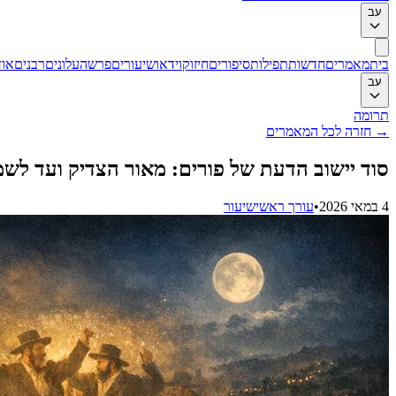
עב
בית
מאמרים
חדשות
תפילות
סיפורים
חיזוק
וידאו
שיעורים
פרשה
עלונים
רבנים
אוד
עב
תרומה
→
חזרה לכל המאמרים
סוד יישוב הדעת של פורים: מאור הצדיק ועד לש
4 במאי 2026
•
עורך ראשי
שיעור