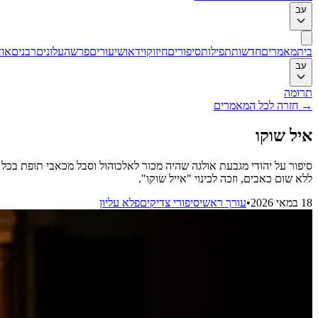
עב
בית
מאמרים
חדשות
תפילות
סיפורים
חיזוק
וידאו
שיעורים
פרשה
עלונים
רבנים
אוד
עב
תרומה
→
חזרה לכל המאמרים
איל שוקו
סיפור על יהודי מגבעת אולגה שהיה מכור לאלכוהול וסבל מכאבי תופת בכל 
ללא שום כאבים, וזכה לכינוי "אייל שוקו".
18 במאי 2026
•
עורך ראשי
סיפורי צדיקים
פלא עליון