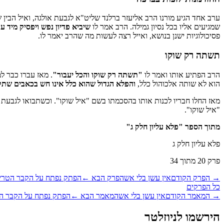
ערב אחד הגיע מורנו הרב אליעזר ברלנד שליט"א לגבעת אולגה, ואיל הבין 
שמגיעים אליו בכל נסיון גמילה. הרב אמר לו
שיביא פדיון נפש ויפסיק מיד עם
פסיכולוגיות ישנן בנושא, ואייל רצה לעשות מה שהרב יאמר לו.
תשתה רק שוקו
הרב הפתיע אותו ואמר לו
"תשתה רק שוקו והכל יעבור"
. מאז עברו כבר 
הוא לא שותה אלכוהול כלל,
והפלא הגדול שהוא כלל אינו חש בכאבים שתקפ
מאז החלו חבריו לכנות אותו בהסכמתו בשם "איל שוקו". וכשתבואו לגבע
"איל שוקו".
מתוך הספר "פלא עליון חלק ג"
פלא עליון חלק ג
פרק
20
מתוך
34
→
הפרק הקודם
אין עשן בלי אש
הפרק הבא
←
הפתק נפתח על הקבר הטרי
כל הפרקים
→
המאמר הקודם
אין עשן בלי אש
המאמר הבא
←
הפתק נפתח על הקבר ה
הירשמו לניוזלטר