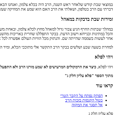
במוצאי שבת קודש שלאחר ראש השנה, הרב היה בכלא צלמון, ואנחנו הבאנו
דברתי עם הרב בטלפון, ושאלתי את הרב האם הוא שמע את המוזיקה שעשינ
זמירות שבת בדבקות במאהל
במהלך שבתות החרף הגיע צבור גדול למאהל מחוץ לכלא צלמון, ובאחת משבת
והכל במתינות ובנייחא וישוב הדעת. בבקר התפללנו שחרית באריכות מהש
אחר לעשות בשממה שהייתה שם. והנתוק מכל הוויות העולם אפשרה לכל א
למחרת בשעה שבע ושלשים בבקר הרב התקשר אלי מתוככי הכלא, ומיד התח
ויהי לפלא
ויהי לפלא,
כיצד את הרמקולים המרעישים לא שמע מורנו הרב ולא התפעל מ
מתוך הספר "פלא עליון חלק ג"
קראו עוד
הפתק נפתח על הקבר הטרי
בטול הקנסות בזכות הרב
אל תסגר את המקוה
פלא עליון חלק ג