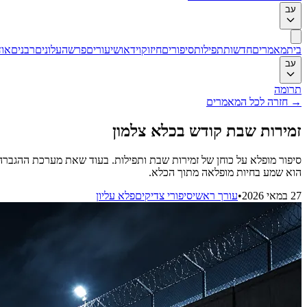
עב
בית
מאמרים
חדשות
תפילות
סיפורים
חיזוק
וידאו
שיעורים
פרשה
עלונים
רבנים
אוד
עב
תרומה
→
חזרה לכל המאמרים
זמירות שבת קודש בכלא צלמון
סיפור מופלא על כוחן של זמירות שבת ותפילות. בעוד שאת מערכת ההגבר
הוא שמע בחיות מופלאה מתוך הכלא.
27 במאי 2026
•
עורך ראשי
סיפורי צדיקים
פלא עליון