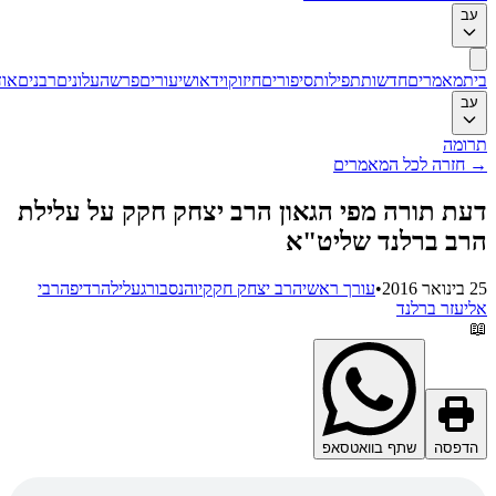
ב
ת
מאמרים
חדשות
תפילות
סיפורים
חיזוק
וידאו
שיעורים
פרשה
עלונים
רבנים
אודות
ב
ומה
חזרה לכל המאמרים
ת תורה מפי הגאון הרב יצחק חקק על עלילת
ב ברלנד שליט"א
201
•
עורך ראשי
הרב יצחק חקק
יוהנסבורג
עלילה
רדיפה
רבי
יעזר ברלנד
דפסה
שתף בוואטסאפ