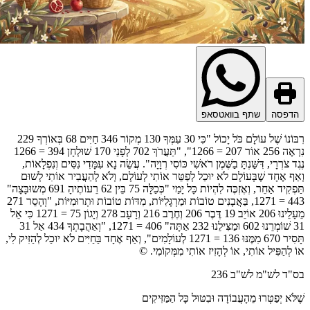
דפסה
שתף בוואטסאפ
רִבּוֹנוֹ שֶׁל עוֹלָם כֹּל יָכוֹל "כִּי 30 עִמְּךָ 130 מְקוֹר 346 חַיִּים 68 בְּאוֹרְךָ 229
נִרְאֶה 256 אוֹר 207 = 1266", "תַּעֲרֹךְ 702 לְפָנַי 170 שׁוּלְחָן 394 = 1266
ד צֹרְרָי, דִּשַּׁנְתָּ בַשֶּׁמֶן רֹאשִׁי כּוֹסִי רְוָיָה". עֲשֵׂה נָא עִמָּדִי נִסִּים וְנִפְלָאוֹת,
ַף אֶחָד שֶׁבָּעוֹלָם לֹא יוּכַל לְפַטֵּר אוֹתִי לְעוֹלָם, וְלֹא לְהַעֲבִיר אוֹתִי לְשׁוּם
תַּפְקִיד אַחֵר, וְאֶזְכֶּה לִהְיוֹת כָּל יָמַי "כְּכַלָּה 75 בֵּין 62 רֵעוֹתֶיהָ 691 מְשוּבָּצָה"
443 = 1271, בַּאֲבָנִים טוֹבוֹת וּמַרְגָּלִיּוֹת, מִדּוֹת טוֹבוֹת וּתְרוּמִיּוֹת, "וְהָסֵר 271
מֵעָלֵינוּ 206 אוֹיֵב 19 דֶּבֶר 206 וְחֶרֶב 216 וְרָעָב 278 וְיָגוֹן 75 = 1271 כִּי אֵל
31 שׁוֹמְרֵנוּ 602 וּמַצִּילֵנוּ 232 אַתָּה" 406 = 1271, "וְאַהֲבָתְךָ 434 אַל 31
תָּסִיר 670 מִמֶּנּוּ 136 = 1271 לְעוֹלָמִים", וְאַף אֶחָד בַּחַיִּים לֹא יוּכַל לְהַזִּיק לִי,
 לְהַפִּיל אוֹתִי, אוֹ לְהָזִיז אוֹתִי מִמְּקוֹמִי. ©
"ד לש"מ לש"ב 236
ֹּא יְפַטְּרוּ מֵהָעֲבוֹדָה וּבִטּוּל כָּל הַמַּזִּיקִים