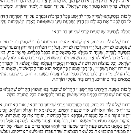
וְאָז עוֹלִין לְאָדָם קַדְמוֹן דְּאָדָם קַדְמוֹן, וְאָז מְתַקְּנִין אֶת כָּל פְּגָמֵי הַבְּרִית מִכָּל הַגִּ
הַקָּדוֹשׁ בָּרוּךְ הוּא מְטַהֵר אֶת יִשְׂרָאֵל", עַל יְדֵי הַמִּצְווֹת וְלִמּוּד הַתּוֹרָה, וּמַמְשִׁיךְ 
לִזְכּוֹת בִּנְסִיעָתֵנוּ לַצַּדִּיק מִיַּד לְהִוָּשַׁע בְּכָל הַבְּרָכוֹת וּבִפְרָט עַל יְדֵי הַטִּרְחָה הַדֹּחַ
לוֹ כֹּחַ לִפְטֹר אֶת הָעוֹלָם מִן הַדִּין וְשִׁבְעַת עֵינָו מְשׁוֹטְטוֹת בָּאָרֶץ וּמַשְׁגִּיחוֹת עָלֵינ
תְּפִלָּה לַנְּסִיעָה שֶׁנּוֹסְעִים לְרַבִּי שִׁמְעוֹן בַּר יוֹחָאי
רִבּוֹנוֹ שֶׁל עוֹלָם כֹּל יָכוֹל, אֵיךְ שֶׁנֵּצֵא מֵהַבַּיִת בִּנְסִיעָתֵנוּ לְרַבִּי שִׁמְעוֹן בַּר יוֹחָאי, תּ
שֶׁנּוֹסְעִים לַצַּדִּיק, וְעַל יְדֵי הַהֲלִיכָה לַצַּדִּיק, וְעַל יְדֵי הַטּוֹרַח וְהַדּוֹחַק וְהַצַּעַר שֶׁיֵּש
בִּנְסִיעָה לַצַּדִּיק, שֶׁמִּיָּד ה' מְמַלֵּא כָּל מִשְׁאַלוֹתֵינוּ בְּכֶפֶל כִּפְלַיִים, פִּי אֵין סוֹף, כ
כָּךְ ה' מוּכָן לְמַלֵּא לָנוּ אֶת כָּל מִשְּׁאַלָתֵינוּ וּבַקָּשׁוֹתֵינוּ, וּצְרִיכִים לְהִזָּהֵר לֹא לְהַפְס
אוֹתִיּוֹת "אֶת רַשְׁבִּ"י", כִּי רַבִּי שִׁמְעוֹן בַּר יוֹחָאי הוּא סוֹד הַבְּרֵאשִׁית, שֶׁאִתּוֹ ה' בָּרָא
כָּל הָעוֹלָם מִן הַדִּין, וְלָכֵן יְכוֹלִין לִסְמֹךְ עָלָיו אֲפִילוּ בִּשְׁעַת הַדְּחָק, כִּי שִׁבְעַת עֵינָ
טְמֵאִים בְּיַד טְהוֹרִים, וְזֵדִים בְּיַד עוֹסְקֵי תוֹרָתֶךָ.
לִזְכּוֹת בִּשְׁעַת חַזָּרָתֵינוּ מֵהֲרַשְׁבִּ"י הַקָּדוֹשׁ שֶׁיִּבְעַר בָּנוּ הַנִּיצוֹץ הַקָּדוֹשׁ שֶׁקִּבַּלְנוּ 
הַנִּסְיוֹנוֹת שֶׁעוֹמְדִים בְּפָנֵינוּ כְּמוֹ שִׁמְשׁוֹן הַגִּבּוֹר וְלִבְקִיאוּת בְּכָל הַתּוֹרָה כּוּלַּהּ
רִבּוֹנוֹ שֶׁל עוֹלָם כֹּל יָכוֹל, זַכֵּנִי בַּחֲזִירָתֵנוּ מֵרַבִּי שִׁמְעוֹן בַּר יוֹחָאי, אוֹר הָאוֹרוֹת
בַּר יוֹחָאי, אוֹר הָאוֹרוֹת, אוֹר שִׁבְעַת הַיָּמִים, וְקִבַּלְנוּ מֵאוֹרוֹ הַגָּדוֹל וְהַנּוֹרָא, וְזָכִי
הַבֹּקֶר, וּלְקַבֵּל מֵעֵצוֹתָיו וּמִשְּׁאֵר רוּחוֹ, וְכָל אֶחָד וְאֶחָד שֶׁשָּׁהָה לַיְלָה זֶה אֵצֶל רַבִּי
וְלָכֵן כְּשֶׁאָנוּ מַגִּיעִים כָּעֵת לְרַבִּי שִׁמְעוֹן בַּר יוֹחָאי וּמִתְחַבְּרִים עִם הַנִּצּוֹץ שֶׁל רַבִּ
זֶה מַבְעִיר בְּתוֹכֵנוּ אֶת כָּל שְׁאָר הַנִּצּוֹצוֹת שֶׁהִתְעַבְּרוּ בָּנוּ מִשְּׁאָר צַדִּיקִים, וְעַכְשָׁו ב