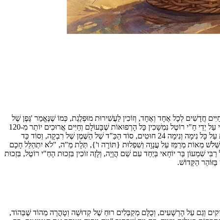
חַיִּים חֲדָשִׁים לְכָל אֶחָד וְאֶחָד, וְזוֹכִין לַעֲשִׁירוּת מוּפְלֶגֶת, כְּמוֹ שֶׁנֶּאֱמַר 'גֶּפֶן שֶׁל
זָהָב הָיְתָה עוֹמֶדֶת עַל פִּתְחוֹ שֶׁל הֵיכָל, וּמֻדְלָה עַל גַּבֵּי כְּלוּנְסָאוֹת. כָּל מִי שֶׁהוּא מִתְנַדֵּב עָלֶה שֶׁל זָהָב, אוֹ גַרְגִּיר שֶׁל זָהָב, אוֹ אֶשְׁכּוֹל שֶׁל זָהָב, מֵבִיא וְתוֹלֶה בָהּ', כִּי עַל יְדֵי חַ"י רוֹטֶל נִמְשָׁכִין כָּל הָרְפוּאוֹת שֶׁבָּעוֹלָם וְחַיִּים אֲרוּכִים יוֹתֵר מִ-120
שָׁנָה, כִּי פָּרוֹכֶת עָבְיָהּ טֶפַח עַל שִׁבְעִים וּשְׁנַיִים נִימִין נֶאֱרֶגֶת, שֶׁזֶּה סוֹד שֵׁם ע"ב, כִּי ד' פְּעָמִים חַ"י רוֹטֶל, זֶה שֵׁם ע"ב, סוֹד הַכַּ"ד שֶׁל הַשֶּׁמֶן שֶׁל רִבְקָה, וּבַפָּרֹכֶת עַל כָּל נִימָה וְנִימָה 24 חוּטִים, סוֹד הַכַּ"ד שֶׁל הַשֶּׁמֶן שֶׁל רִבְקָה, וְסוֹד כַּד
שֶׁשְּׁלֹשׁ מֵאוֹת מְרַמֵּז עַל עֲנָוָה וְשִׁפְלוּת {תּוֹרָה ו'}, תְּלָת מַ"ה, "לֹא יִתְהַלֵּל חָכָם
ָעוֹמֶר לְמִירוֹן לְקַבֵּל אֶת הָאֵשׁ שֶׁל רַבִּי שִׁמְעוֹן בַּר יוֹחָאי בְּיַחַד עִם שֵׁם הֲוָיָה, וְלָזֶה זוֹכִין בִּזְכוּת הָחַ"י רוֹטֶל, בִּזְכוּת
ַּזּוֹהַר הַקָּדוֹשׁ.
ִים וְגַם עַל הָרְשָׁעִים, וְכֻלָּם מְקַבְּלִים רוּחַ שֶׁל קְדוּשָׁה וְטָהֳרָה מֵהוֹד שֶׁבְּהוֹד,