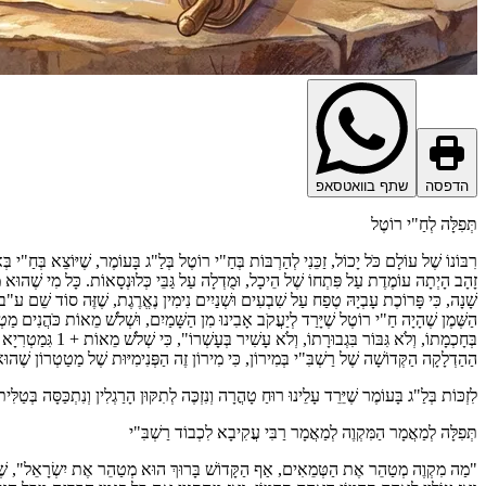
הדפסה
שתף בוואטסאפ
תְּפִלָּה לְחַ"י רוֹטֶל
רִבּוֹנוֹ שֶׁל עוֹלָם כֹּל יָכוֹל, זַכֵּנִי לְהַרְבּוֹת בְּחַ"י רוֹטֶל בְּלַ"ג בָּעוֹמֶר, שֶׁיּוֹצֵא בְּחַ"י ב
הַשֶּׁמֶן שֶׁהָיָה חַ"י רוֹטֶל שֶׁיָּרַד לְיַעֲקֹב אָבִינוּ מִן הַשָּׁמַיִם, וּשְׁלֹשׁ מֵאוֹת כֹּהֲנִים
בְּחָכְמָתוֹ, וְלֹ
הַהַדְלָקָה הַקְּדוֹשָׁה שֶׁל רַשְׁבִּ"י בְּמִירוֹן, כִּי מִירוֹן זֶה הַפְּנִימִיּוּת שֶׁל מַטַטְרוֹן שֶׁהוּא ה
לִזְכּוֹת בְּלַ"ג בָּעוֹמֶר שֶׁיֵּרֵד עָלֵינוּ רוּחַ טָהֳרָה וְנִזְכֶּה לְתִקּוּן הָרַגְלִין וְנִתְכַּסָּה בְּטַלִּ
תְּפִלָּה לְמַאֲמָר הַמִּקְוֶה לְמַאֲמָר רַבִּי עֲקִיבָא לִכְבוֹד רַשְׁבִּ"י
"מַה מִקְוֶה מְטַהֵר אֶת הַטְּמֵאִים, אַף הַקָּדוֹשׁ בָּרוּךְ הוּא מְטַהֵר אֶת יִשְׂרָאֵל", שֶׁבְּל"ג