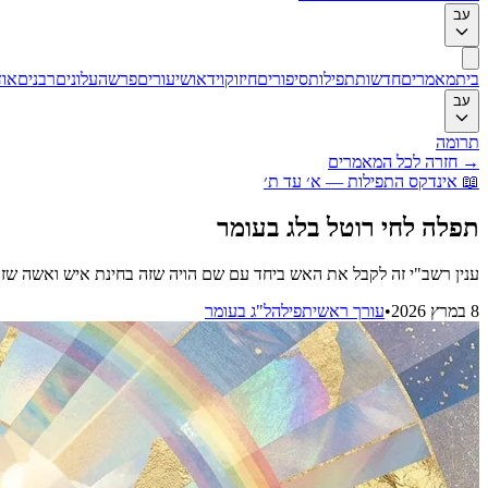
עב
בית
מאמרים
חדשות
תפילות
סיפורים
חיזוק
וידאו
שיעורים
פרשה
עלונים
רבנים
אוד
עב
תרומה
→
חזרה לכל המאמרים
📖
אינדקס התפילות — א׳ עד ת׳
תפלה לחי רוטל בלג בעומר
ענין רשב"י זה לקבל את האש ביחד עם שם הויה שזה בחינת איש ואשה שזה 
8 במרץ 2026
•
עורך ראשי
תפילה
ל"ג בעומר