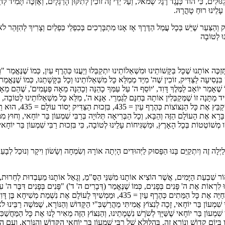
לְגּוּלִים, כִּי הוֹד כְּנֶגֶד רֶגֶל שְׂמֹאל, וְעַל יְדֵי זֶה זוֹכִין לְתִקּוּן הָרַגְלָיִם, וְאֶזְכֶּה תָּמִ
עָלֵינוּ רוּחַ טָהֳרָהּ.
ק וְהַצַּעַר שֶׁיֵּשׁ בְּכָל עֲמַל הַדֶּרֶךְ אָז אָנוּ מִתְבָּרְכִים בְּכִפְלֵי כִּפְלַיִם וְצָרִיךְ לְהִזָּהֵר לֹ
וּ לְטוֹבָה
ְזַכֶּה אוֹתָנוּ שֶׁכָּל בַּקָּשׁוֹתֵינוּ וּמִשְׁאַלוֹתֵינוּ יִתְקַבְּלוּ וְיַעֲנוּ כְּהֶרֶף עַיִן, כְּמוֹ שֶׁנֶּא
ׁ בִּנְסִיעָה לַצַּדִּיק, זוֹכִין שֶׁה' מִיַּד מְמַלֵּא כָּל מִשְׁאַלוֹתֵינוּ וְכָל בַּקָּשָׁתֵנוּ, כְּמוֹ שֶׁנֶּאֱ
ְּמוֹ שֶׁאָמַר יוֹאָב לַמֶּלֶךְ דָּוִד, 'יוֹסֵף ה' עַל עַמְּךָ כָהֵנָּה וְכָהֵנָּה מֵאָה פְּעָמִים', שֶׁהֵם מֵ
ִיד מַתָּנָה זוֹ שֶׁמְּקַבְּלִין אוֹתָהּ בְּחִנָּם לְגַמְרֵי. אָנָּא ה', מַלֵּא כָּל מִשְׁאַלוֹתֵינוּ לְטוֹבָה,
יִשְׂרָאֵל, וְכָל נִצּוֹצוֹת 
 אֶת הָעוֹלָם הַזֶּה וְהַבָּא, וְכָל הַבְּרִיאָה תְּלוּיָה בְּרַבִּי שִׁמְעוֹן בַּר יוֹחָאי, וְחוּץ מִמֶּנּוּ
יו מְשׁוֹטְטוֹת בְּכָל הָאָרֶץ, וּמַשְׁגִּיחוֹת עָלֵינוּ לְטוֹבָה, כִּי בִּזְכוּת רַבִּי שִׁמְעוֹן בַּר יוֹחָא
בְּלַיְלָה זֶה וְיִתְקַיֵּם בָּנוּ הַפָּסוּק לַיְּהוּדִים הָיְתָה אוֹרָהּ וְשִׂמְחָה וְשָׂשׂוֹן וִיקָר וְנוּכַל לְבָע
, אוֹר שִׁבְעַת הַיָּמִים, אֲשֶׁר הוֹצִיא אוֹתָנוּ מִשִּׁנֵּי הַסְּ"מַ, וְגָאַל אוֹתָנוּ מֵעַבְדוּת לְחֵרוּת
נוּ לִרְאוֹת אֶת ה' פָּנִים בְּפָנִים, כְּמוֹ שֶׁנֶּאֱמַר (דְּבָרִים ה' ד') "פָּנִים בְּפָנִים דִּבֶּר ה' עִמ
 שִׁמְעוֹן בַּר יוֹחָאי, זָכָה לְנִצוֹץ אֲמִיתִּי מֵהֲרַשְׁבִּ"י הַקָּדוֹשׁ וְהַנּוֹרָא, שֶׁמֹּשֶׁה רַבֵּינוּ
י שִׁמְעוֹן בַּר יוֹחָאי שֶׁשַּׁיָּךְ לְשֹׁרֶשׁ נִשְׁמָתֵינוּ, וְהַנִּצּוֹץ הַזֶּה מֵאִיר לָנוּ אֶת כָּל הַמַּחֲשׁ
ְּיוֹם קָדוֹשׁ וְנוֹרָא זֶה, בַּהִלּוּלָא שֶׁל רַבִּי שִׁמְעוֹן בַּר יוֹחָאי הַקָּדוֹשׁ וְהַנּוֹרָא, וְעִם הַנִּצ