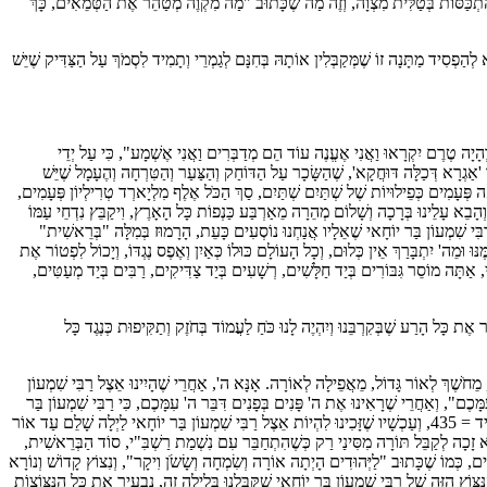
יד לְהִתְכַּסּוֹת בְּטַלִּית מִצְוָה, וְזֶה מַה שֶׁכָּתוּב "מַה מִקְוֶה מְטַהֵר אֶת הַטְּמֵאִים, כָּךְ
א לְהַפְסִיד מַתָּנָה זוֹ שֶׁמְּקַבְּלִין אוֹתָהּ בְּחִנָּם לְגַמְרֵי וְתָמִיד לִסְמֹךְ עַל הַצַּדִּיק שֶׁיֵּשׁ
ֱמַר "וְהָיָה טֶרֶם יִקְרָאוּ וַאֲנִי אֶעֱנֶה עוֹד הֵם מְדַבְּרִים וַאֲנִי אֶשְׁמָע", כִּי עַל יְדֵי
מַר 'אַגְרָא דְּכַלָּה דּוּחֲקָא', שֶׁהַשָּׂכָר עַל הַדּוֹחַק וְהַצַּעַר וְהַטִּרְחָה וְהֶעָמָל שֶׁיֵּשׁ
אָה פְּעָמִים כְּפֵילוּיוֹת שֶׁל שְׁתַּיִם שְׁתַּיִם, סַךְ הַכֹּל אֶלֶף מִלְיָארְד טְרִילְיוֹן פְּעָמִים,
 וְהָבֵא עָלֵינוּ בְּרָכָה וְשָׁלוֹם מְהֵרָה מֵאַרְבַּע כַּנְפוֹת כָּל הָאָרֶץ, וִיקַבֵּץ נִדְחֵי עַמּוֹ
הַקְּדוּשָׁה שֶׁנִּתְפַּזְּרוּ וְנֶאֶבְדוּ וְנֶעֶלְמוּ וְנָמֹגוּ וְנָפוֹצוּ, ה' יִתְבָּרַךְ יְקַבֵּץ אֶת כָּל הַנִּצּוֹצוֹת כְּהֶרֶף עַיִן = 435, בִּזְכוּת הַצַּדִּיק יְסוֹד עוֹלָם = 435, הוּא רַבִּי שִׁמְעוֹן בַּר יוֹחָאי שֶׁאֵלָיו אֲנַחְנוּ נוֹסְעִים כָּעֵת, הָרָמוּז בְּמִלָּה "בְּרֵאשִׁית"
 וּמֵה' יִתְבָּרַךְ אֵין כְּלוּם, וְכָל הָעוֹלָם כּוּלוֹ כְּאַיִן וְאֶפֶס נֶגְדּוֹ, וְיָכוֹל לִפְטוֹר אֶת
י, אַתָּה מוֹסֵר גִּבּוֹרִים בְּיַד חַלָּשִׁים, רְשָׁעִים בְּיַד צַדִּיקִים, רַבִּים בְּיַד מְעַטִּים,
ֵר אֶת כָּל הָרַע שֶׁבְּקִרְבֵּנוּ וְיִהְיֶה לָנוּ כֹּחַ לַעֲמוֹד בְּחֹזֶק וְתַקִּיפוּת כְּנֶגֶד כָּל
, מֵחֹשֶׁךְ לְאוֹר גָּדוֹל, מֵאֲפֵילָה לְאוֹרָה. אָנָּא ה', אַחֲרֵי שֶׁהָיִינוּ אֵצֶל רַבִּי שִׁמְעוֹן
ָּכֶם", וְאַחֲרֵי שֶׁרָאִינוּ אֶת ה' פָּנִים בְּפָנִים דִּבֵּר ה' עִמָּכֶם, כִּי רַבִּי שִׁמְעוֹן בַּר
יוֹחָאי עוֹצֵר אֶת כָּל הַמַּגֵּפוֹת, וּמְרַפֵּא מִכָּל הַמַּחֲלוֹת, וּפוֹקֵד אֶת כָּל הָעֲקָרוֹת, וּמְחַיֶּה אֶת כָּל הַמֵּתִים כְּהֶרֶף עַיִן = 435, וּמַמְשִׁיךְ לָעוֹלָם אֶת נִשְׁמַת מְשִׁיחָא בֶּן דָּוִיד = 435, וְעַכְשָׁיו שֶׁזָּכִינוּ לִהְיוֹת אֵצֶל רַבִּי שִׁמְעוֹן בַּר יוֹחָאי לַיְלָה שָׁלֵם עַד אוֹר
 לֹא זָכָה לְקַבֵּל תּוֹרָה מִסִּינַי רַק כְּשֶׁהִתְחַבֵּר עִם נִשְׁמַת רַשְׁבִּ"י, סוֹד הַבְּרֵאשִׁית,
ַכִּים, כְּמוֹ שֶׁכָּתוּב "לַיְּהוּדִים הָיְתָה אוֹרָה וְשִׂמְחָה וְשָׂשֹׂן וִיקָר", וְנִצוֹץ קָדוֹשׁ וְנוֹרָא
ּוֹץ הַזֶּה שֶׁל רַבִּי שִׁמְעוֹן בַּר יוֹחָאי שֶׁקִּבַּלְנוּ בְּלַיְלָה זֶה, נַבְעִיר אֶת כָּל הַנִּצּוֹצוֹת