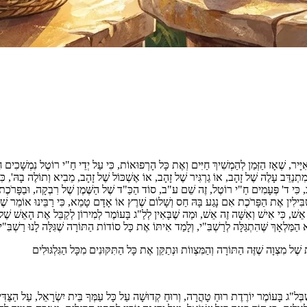
ְּאִיָּיר, שֶׁאָז הַזְּמַן לְהַמְשִׁיךְ חַיִּים וְאֶת כָּל הָרְפוּאוֹת, כִּי עַל יְדֵי חַ"י רוֹטֶל נִמְשָׁכִים 
 מַטְבִּילִין אֶת הַפָּרֹכֶת אִם נָגַע בָּהּ חַס וְשָׁלוֹם שֶׁרֶץ אוֹ אָדָם טָמֵא, כִּי רַבֵּינוּ אוֹמֵר 
א גִּבּוֹר בִּגְבוּרָתוֹ, וְלֹא עָשִׁיר בְּעָשְׁרוֹ", כִּי שְׁלֹשׁ מֵאוֹת + 1 גִּמַטְרִיָא אֵשׁ, כִּי אִישׁ וְאִשָּׁה זֶה אֵשׁ, וּמַה שֶׁבָּאִין לְלַ"ג בּ
ַמַּלְאָךְ שֶּׁהִתְגַּלָּה לְרַשְׁבִּ"י, וְלָמַד אִיתּוֹ אֶת כָּל סוֹדוֹת הַתּוֹרָה שֶׁגִּלָּה לָנוּ רַשְׁבִּ"י ב
ית שֶׁל מִצְוָה שֶׁזֶּה הַתּוֹרָה וְהַמִּצְווֹת וּנְתַקֵּן אֶת כָּל הַתִּקּוּנִים מִכָּל הַגִּלְגּוּלִים
 בָּעוֹמֶר יוֹרֶדֶת רוּחַ טָהֳרָה, וְרוּחַ קְדוּשָׁה עַל כָּל עַמְּךָ בֵּית יִשְׂרָאֵל, עַל הַצַּדִּיק