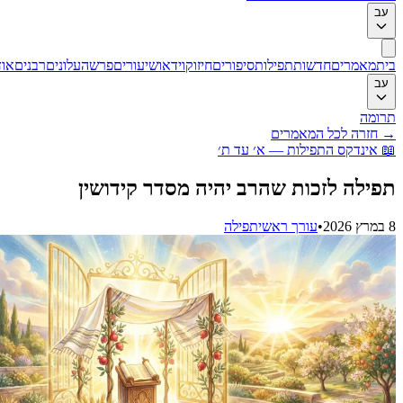
ב
ת
מאמרים
חדשות
תפילות
סיפורים
חיזוק
וידאו
שיעורים
פרשה
עלונים
רבנים
אודות
ב
ומה
חזרה לכל המאמרים
אינדקס התפילות — א׳ עד ת׳
ילה לזכות שהרב יהיה מסדר קידושין
•
עורך ראשי
תפילה