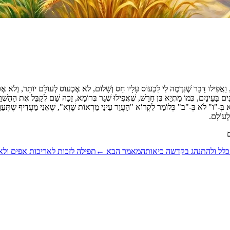
ָר, וַאֲפִילוּ דָּבָר שֶׁנִּדְמֶה לִי לִכְעוֹס עָלָיו חַס וְשָׁלוֹם, לֹא אֶכְעוֹס לְעוֹלָם יוֹתֵר, וְלֹא א
בָּנִים בָּעֵינַיִם, כְּמוֹ מָתְיָא בֶּן חָרָשׁ, שֶׁאֲפִילוּ שֶׁגָּר בְּרוֹמָא, זָכָה שָׁם לְקַבֵּל אֶת הַהַשְׁ
ֹא בְּ-"ו" לֹא בְּ-"ב" כְּלוֹמַר לִקְרוֹא "הַעֲוֵר עֵינַי מֵרְאוֹת שָׁוְא", שֶׁאֲנִי מַעֲדִיף שֶׁתְּעַוּ
לְעוֹלָם.
ם
 כלל ולהתנהג בקדשה כיאות
המאמר הבא
←
תפילה לזכות לאריכות אפים ולא