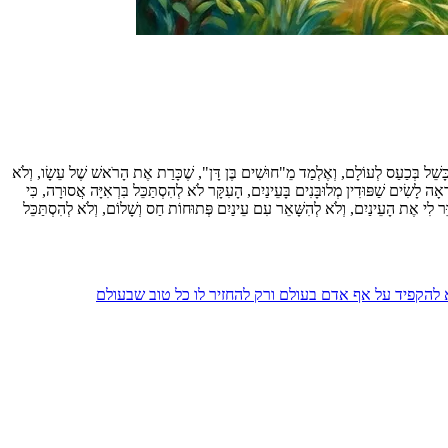
ֶכָּשֵׁל בְּכַעַס לְעוֹלָם, וְאֶלְמַד מֵ"חוּשִׁים בֶּן דָּן", שֶׁכָּרַת אֶת הָרֹאשׁ שֶׁל עֵשָׂו, וְלֹא
רָאָה לָשִׂים שַׁפּוּדִין מְלוּבָּנִים בָּעֵינַיִם, הָעִקָּר לֹא לְהִסְתַּכֵּל בִּרְאִיָּה אֲסוּרָה, כִּי
ֵר לִי אֶת הָעֵינַיִם, וְלֹא לְהִשָּׁאֵר עִם עֵינַיִם פְּתוּחוֹת חַס וְשָׁלוֹם, וְלֹא לְהִסְתַּכֵּל
 להקפיד על אף אדם בעולם ורק להחזיר לו כל טוב שבעולם