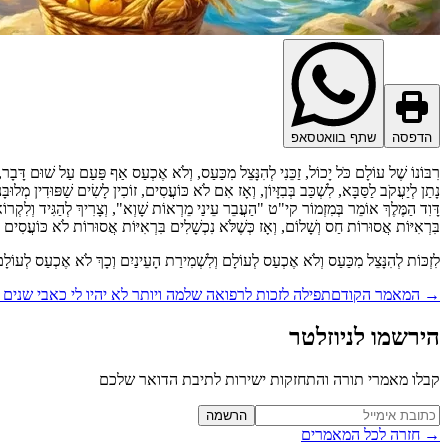
הדפסה
שתף בוואטסאפ
רִבּוֹנוֹ שֶׁל עוֹלָם כֹּל יָכוֹל, זַכֵּנִי לְהִנָּצֵל מִכַּעַס, וְלֹא אֶכְעַס אַף פַּעַם עַל שׁוּם דָּב
נָתַן לְיַעֲקֹב לַסַּבָּא, לִשְׁכַּב בְּבִזָּיוֹן, וְאָז אִם לֹא כּוֹעֲסִים, זוֹכִין לָשִׂים שַׁפּוּדִין מְלוּ
דָּוִד הַמֶּלֶךְ אוֹמֵר בְּמִזְמוֹר קי"ט "הַעֲבֵר עֵינַי מֵרְאוֹת שָׁוְא", וְצָרִיךְ לְהַגִּיד וְלִקְרו
בִּרְאִיּוֹת אֲסוּרוֹת חַס וְשָׁלוֹם, וְאָז כְּשֶׁלֹּא נִכְשָׁלִים בִּרְאִיּוֹת אֲסוּרוֹת לֹא כּוֹעֲסִים 
לִזְכּוֹת לְהִנָּצֵל מִכַּעַס וְלֹא אֶכְעַס לְעוֹלָם וְלִשְׁמִירַת הָעֵינַיִם וְכָךְ לֹא אֶכְעַס לְעוֹלָ
→
המאמר הקודם
תפילה לזכות לרפואה שלמה ויותר לא יהיו לי כאבי שנים
הירשמו לניוזלטר
קבלו מאמרי תורה והתחזקות ישירות לתיבת הדואר שלכם
Website (leave blank)
הרשמה
→
חזרה לכל המאמרים