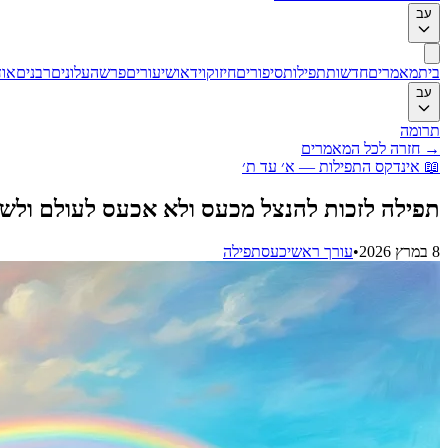
עב
בית
מאמרים
חדשות
תפילות
סיפורים
חיזוק
וידאו
שיעורים
פרשה
עלונים
רבנים
אוד
עב
תרומה
→
חזרה לכל המאמרים
📖
אינדקס התפילות — א׳ עד ת׳
תפילה לזכות להנצל מכעס ולא אכעס לעולם ולשמ
8 במרץ 2026
•
עורך ראשי
כעס
תפילה