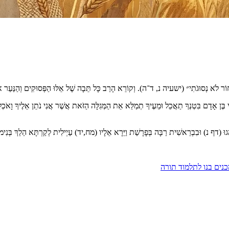
תִי אָחוֹר לֹא נְסוּגֹתִי״ (ישעיה נ, ד־ה). וְקוֹרֵא הָרַב כָּל תֵּבָה שֶׁל אֵלּוּ הַפְּסוּקִים וְהַנַּעַר א
ֵלַי בֶּן אָדָם בִּטְנְךָ תַאֲכֵל וּמֵעֶיךָ תְמַלֵּא אֵת הַמְּגִלָּה הַזֹּאת אֲשֶׁר אֲנִי נֹתֵן אֵלֶיךָ וָא
גוּ (דף נ) וּבִבְרֵאשִׁית רַבָּה בְּפָרָשַׁת וַיֵּרָא אֵלָיו (מח,יד) עַיְילִית לְקַרְתָּא הַלֵךְ בְּנִימוּסָה
כנים בנו לתלמוד תורה