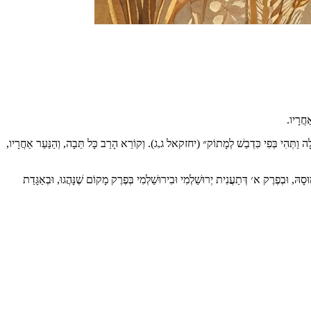
ַחֲרָיו.
ֹכְלָה וַתְּהִי בְּפִי כִּדְבַשׁ לְמָתוֹק״ (יחזקאל ג,ג). וְקוֹרֵא הָרַב כָּל תֵּבָה, וְהַנַּעַר אַחֲרָיו,
ּ, וּבְפֶרֶק א׳ דְּתַעֲנִית יְרוּשַׁלְמִי וּבִירוּשַׁלְמִי בְּפֶרֶק מָקוֹם שֶׁנָּהֲגוּ, וּבְאַגָּדַת