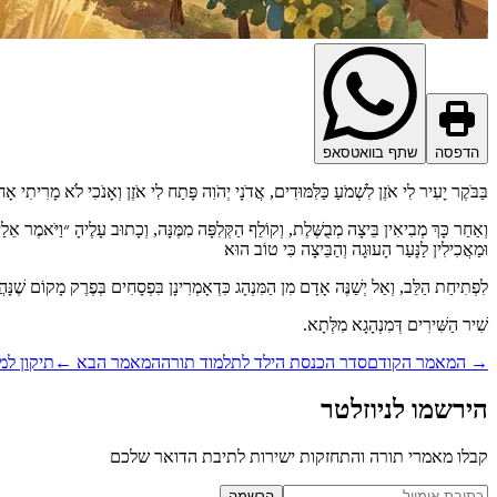
הדפסה
שתף בוואטסאפ
בַּבֹּקֶר יָעִיר לִי אֹזֶן לִשְׁמֹעַ כַּלִּמּוּדִים, אֲדֹנָי יְהֹוִה פָּתַח לִי אֹזֶן וְאָנֹכִי לֹא מָרִי
וְאַחַר כָּךְ מְבִיאִין בֵּיצָה מְבֻשֶּׁלֶת, וְקוֹלֵף הַקְּלִפָּה מִמֶּנָּה, וְכָתוּב עָלֶיהָ ״וַיֹּאמֶר א
וּמַאֲכִילִין לַנָּעַר הָעוּגָה וְהַבֵּיצָה כִּי טוֹב הוּא
לִפְתִיחַת הַלֵּב, וְאַל יְשַׁנֶּה אָדָם מִן הַמִּנְהָג כִּדְאָמְרִינָן בִּפְסָחִים בְּפֶרֶק מָקוֹם שֶׁנָּהֲ
שִׁיר הַשִּׁירִים דְּמִנְהָגָא מִלְּתָא.
→
המאמר הקודם
סדר הכנסת הילד לתלמוד תורה
המאמר הבא
←
תיקון למ
הירשמו לניוזלטר
קבלו מאמרי תורה והתחזקות ישירות לתיבת הדואר שלכם
Website (leave blank)
הרשמה