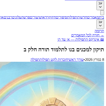
עב
בית
מאמרים
חדשות
תפילות
סיפורים
חיזוק
וידאו
שיעורים
פרשה
עלונים
רבנים
אוד
עב
תרומה
→
חזרה לכל המאמרים
📖
אינדקס התפילות — א׳ עד ת׳
תיקון למכנים בנו לתלמוד תורה חלק ב
8 במרץ 2026
•
עורך ראשי
חוברות לקט תפילות
תפילה