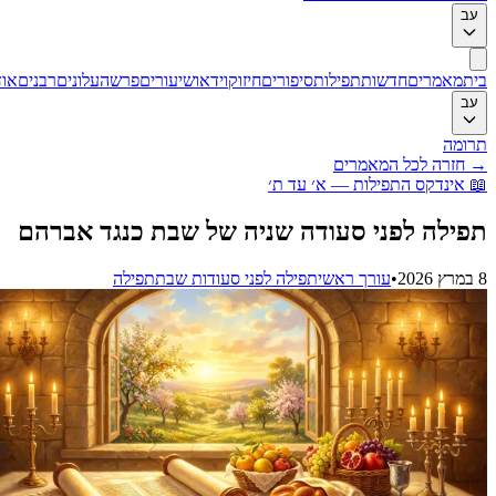
ב
ת
מאמרים
חדשות
תפילות
סיפורים
חיזוק
וידאו
שיעורים
פרשה
עלונים
רבנים
אודות
ב
ומה
חזרה לכל המאמרים
אינדקס התפילות — א׳ עד ת׳
ילה לפני סעודה שניה של שבת כנגד אברהם
•
עורך ראשי
תפילה לפני סעודות שבת
תפילה