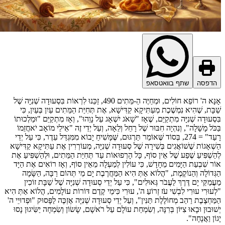
דפסה
שתף בוואטסאפ
אָנָּא ה' רוֹפֵא חוֹלִים, וּמְחַיֶּה הַ-מֵּתִים 490, זַכֵּנוּ לִרְאוֹת בִּסְעוּדָה שְׁנִיָּה שֶׁל
בָּת, שֶׁהִיא נִמְשֶׁכֶת מְעַתִּיקָא קַדִּישָׁא, אֶת תְּחִיַּת הַמֵּתִים עַיִן בְּעַיִן, כִּי
סְעוּדָה שְׁנִיָּה מִתְקַיֵּם, שֶׁאָז "שָׁאֹג יִשְׁאָג עַל נָוֵהוּ", וְאָז מִתְקַיֵּם "וּמַלְכוּתוֹ
כֹּל מָשָׁלָה", וְנִהְיָה חִבּוּר שֶׁל רָחֵל וְלֵאָה, וְעַל יְדֵי זֶה "אֵילֵי מוֹאָב יֹאחֲזֵמוֹ
רָעַד" = 274, בְּסוֹד שֶּׁאוֹמֵר תַּרְגּוּם, שֶּׁמָּשִׁיחַ יָבוֹא מִמִּגְדַּל עֵדֶר, כִּי עַל יְדֵי
ְׁאָגוֹת שֶׁשׁוֹאֲגִים בְּשִׁירָה שֶׁל סְעוּדָה שְׁנִיָּה, מְעוֹרְרִין אֶת עַתִּיקָא קַדִּישָׁא
ַשְׁפִּיעַ שֶׁפַע שֶׁל אֵין סוֹף, כָּל הָרְפוּאוֹת עַד תְּחִיַּת הַמֵּתִים, וּלְהַשְׁפִּיעַ אֶת
ר שִׁבְעַת הַיָּמִים מֵחָדָשׁ, כִּי עוֹלִין לְמַעְלָה מֵאֵין סוֹף, וְאָז רוֹאִים אֶת הַיָּד
ְּדוֹלָה וְהַנוֹקֶמֶת, "הֲלוֹא אַתְּ הִיא הַמַּחֲרֶבֶת יָם מֵי תְּהוֹם רַבָּה, הַשָּׂמָה
ֲמַקֵּי יָם דֶּרֶךְ לַעֲבֹר גְּאוּלִים", כִּי עַל יְדֵי סְעוּדָה שְׁנִיָּה שֶׁל שַׁבָּת זוֹכִין
עוּרִי עוּרִי לִבְשִׁי עֹז זְרוֹעַ ה', עוּרִי כִּימֵי קֶדֶם דּוֹרוֹת עוֹלָמִים, הֲלוֹא אַתְּ הִיא
ַּחְצֶבֶת רַהַב מְחוֹלֶלֶת תַּנִּין", וְעַל יְדֵי סְעוּדָה שְׁנִיָּה אֶזְכֶּה לַפָּסוּק "וּפְדוּיֵי ה'
וּבוּן וּבָאוּ צִיּוֹן בְּרִנָּה, וְשִׂמְחַת עוֹלָם עַל רֹאשָׁם, שָׂשׂוֹן וְשִׂמְחָה יַשִּׂיגוּן נָסוּ
ֹן וַאֲנָחָה".