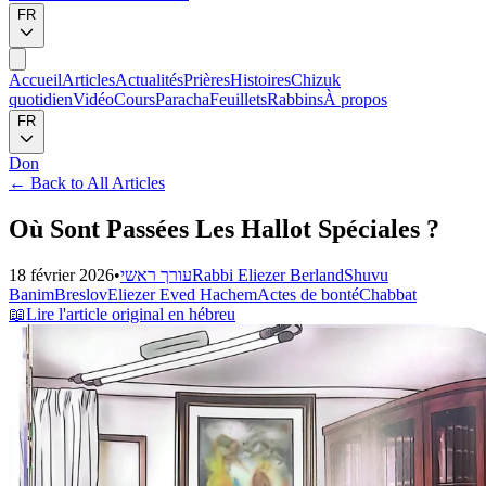
FR
Accueil
Articles
Actualités
Prières
Histoires
Chizuk
quotidien
Vidéo
Cours
Paracha
Feuillets
Rabbins
À propos
FR
Don
←
Back to All Articles
Où Sont Passées Les Hallot Spéciales ?
18 février 2026
•
עורך ראשי
Rabbi Eliezer Berland
Shuvu
Banim
Breslov
Eliezer Eved Hachem
Actes de bonté
Chabbat
📖
Lire l'article original en hébreu