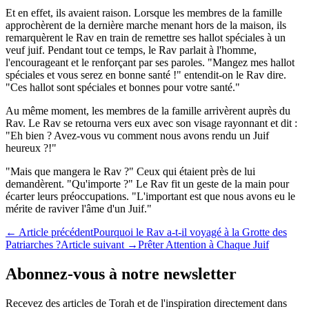
Et en effet, ils avaient raison. Lorsque les membres de la famille
approchèrent de la dernière marche menant hors de la maison, ils
remarquèrent le Rav en train de remettre ses hallot spéciales à un
veuf juif. Pendant tout ce temps, le Rav parlait à l'homme,
l'encourageant et le renforçant par ses paroles. "Mangez mes hallot
spéciales et vous serez en bonne santé !" entendit-on le Rav dire.
"Ces hallot sont spéciales et bonnes pour votre santé."
Au même moment, les membres de la famille arrivèrent auprès du
Rav. Le Rav se retourna vers eux avec son visage rayonnant et dit :
"Eh bien ? Avez-vous vu comment nous avons rendu un Juif
heureux ?!"
"Mais que mangera le Rav ?" Ceux qui étaient près de lui
demandèrent. "Qu'importe ?" Le Rav fit un geste de la main pour
écarter leurs préoccupations. "L'important est que nous avons eu le
mérite de raviver l'âme d'un Juif."
←
Article précédent
Pourquoi le Rav a-t-il voyagé à la Grotte des
Patriarches ?
Article suivant
→
Prêter Attention à Chaque Juif
Abonnez-vous à notre newsletter
Recevez des articles de Torah et de l'inspiration directement dans