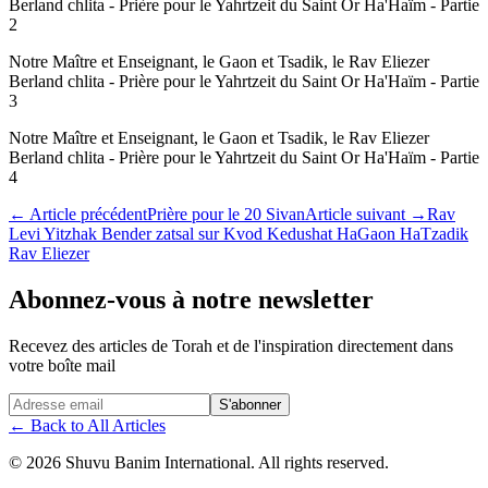
Berland chlita - Prière pour le Yahrtzeit du Saint Or Ha'Haïm - Partie
2
Notre Maître et Enseignant, le Gaon et Tsadik, le Rav Eliezer
Berland chlita - Prière pour le Yahrtzeit du Saint Or Ha'Haïm - Partie
3
Notre Maître et Enseignant, le Gaon et Tsadik, le Rav Eliezer
Berland chlita - Prière pour le Yahrtzeit du Saint Or Ha'Haïm - Partie
4
←
Article précédent
Prière pour le 20 Sivan
Article suivant
→
Rav
Levi Yitzhak Bender zatsal sur Kvod Kedushat HaGaon HaTzadik
Rav Eliezer
Abonnez-vous à notre newsletter
Recevez des articles de Torah et de l'inspiration directement dans
votre boîte mail
Website (leave blank)
S'abonner
←
Back to All Articles
©
2026
Shuvu Banim International.
All rights reserved.