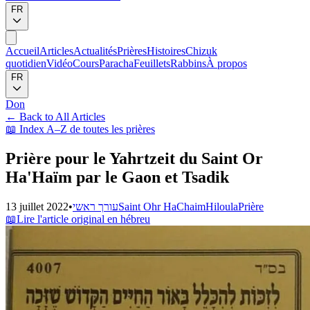
FR
Accueil
Articles
Actualités
Prières
Histoires
Chizuk
quotidien
Vidéo
Cours
Paracha
Feuillets
Rabbins
À propos
FR
Don
←
Back to All Articles
📖
Index A–Z de toutes les prières
Prière pour le Yahrtzeit du Saint Or
Ha'Haïm par le Gaon et Tsadik
13 juillet 2022
•
עורך ראשי
Saint Ohr HaChaim
Hiloula
Prière
📖
Lire l'article original en hébreu