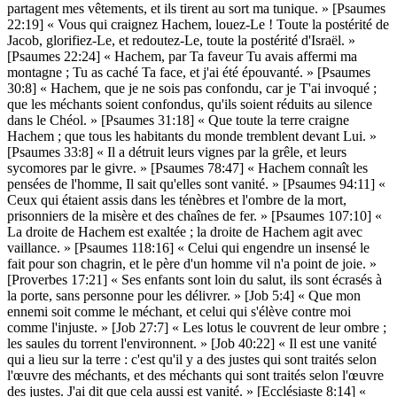
partagent mes vêtements, et ils tirent au sort ma tunique. » [Psaumes
22:19] « Vous qui craignez Hachem, louez-Le ! Toute la postérité de
Jacob, glorifiez-Le, et redoutez-Le, toute la postérité d'Israël. »
[Psaumes 22:24] « Hachem, par Ta faveur Tu avais affermi ma
montagne ; Tu as caché Ta face, et j'ai été épouvanté. » [Psaumes
30:8] « Hachem, que je ne sois pas confondu, car je T'ai invoqué ;
que les méchants soient confondus, qu'ils soient réduits au silence
dans le Chéol. » [Psaumes 31:18] « Que toute la terre craigne
Hachem ; que tous les habitants du monde tremblent devant Lui. »
[Psaumes 33:8] « Il a détruit leurs vignes par la grêle, et leurs
sycomores par le givre. » [Psaumes 78:47] « Hachem connaît les
pensées de l'homme, Il sait qu'elles sont vanité. » [Psaumes 94:11] «
Ceux qui étaient assis dans les ténèbres et l'ombre de la mort,
prisonniers de la misère et des chaînes de fer. » [Psaumes 107:10] «
La droite de Hachem est exaltée ; la droite de Hachem agit avec
vaillance. » [Psaumes 118:16] « Celui qui engendre un insensé le
fait pour son chagrin, et le père d'un homme vil n'a point de joie. »
[Proverbes 17:21] « Ses enfants sont loin du salut, ils sont écrasés à
la porte, sans personne pour les délivrer. » [Job 5:4] « Que mon
ennemi soit comme le méchant, et celui qui s'élève contre moi
comme l'injuste. » [Job 27:7] « Les lotus le couvrent de leur ombre ;
les saules du torrent l'environnent. » [Job 40:22] « Il est une vanité
qui a lieu sur la terre : c'est qu'il y a des justes qui sont traités selon
l'œuvre des méchants, et des méchants qui sont traités selon l'œuvre
des justes. J'ai dit que cela aussi est vanité. » [Ecclésiaste 8:14] «