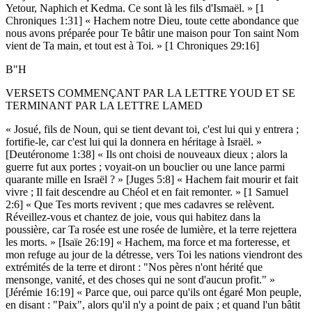
Yetour, Naphich et Kedma. Ce sont là les fils d'Ismaël. » [1
Chroniques 1:31] « Hachem notre Dieu, toute cette abondance que
nous avons préparée pour Te bâtir une maison pour Ton saint Nom
vient de Ta main, et tout est à Toi. » [1 Chroniques 29:16]
B"H
VERSETS COMMENÇANT PAR LA LETTRE YOUD ET SE
TERMINANT PAR LA LETTRE LAMED
« Josué, fils de Noun, qui se tient devant toi, c'est lui qui y entrera ;
fortifie-le, car c'est lui qui la donnera en héritage à Israël. »
[Deutéronome 1:38] « Ils ont choisi de nouveaux dieux ; alors la
guerre fut aux portes ; voyait-on un bouclier ou une lance parmi
quarante mille en Israël ? » [Juges 5:8] « Hachem fait mourir et fait
vivre ; Il fait descendre au Chéol et en fait remonter. » [1 Samuel
2:6] « Que Tes morts revivent ; que mes cadavres se relèvent.
Réveillez-vous et chantez de joie, vous qui habitez dans la
poussière, car Ta rosée est une rosée de lumière, et la terre rejettera
les morts. » [Isaïe 26:19] « Hachem, ma force et ma forteresse, et
mon refuge au jour de la détresse, vers Toi les nations viendront des
extrémités de la terre et diront : "Nos pères n'ont hérité que
mensonge, vanité, et des choses qui ne sont d'aucun profit." »
[Jérémie 16:19] « Parce que, oui parce qu'ils ont égaré Mon peuple,
en disant : "Paix", alors qu'il n'y a point de paix ; et quand l'un bâtit