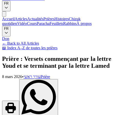
FR
Accueil
Articles
Actualités
Prières
Histoires
Chizuk
quotidien
Vidéo
Cours
Paracha
Feuillets
Rabbins
À propos
FR
Don
←
Back to All Articles
📖
Index A–Z de toutes les prières
Prière : Versets commençant par la lettre
Youd et se terminant par la lettre Lamed
8 mars 2026
•
עורך ראשי
Prière