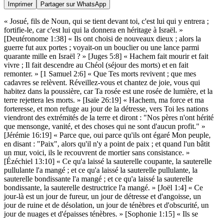
Imprimer
Partager sur WhatsApp
« Josué, fils de Noun, qui se tient devant toi, c'est lui qui y entrera ;
fortifie-le, car c'est lui qui la donnera en héritage à Israël. »
[Deutéronome 1:38] « Ils ont choisi de nouveaux dieux ; alors la
guerre fut aux portes ; voyait-on un bouclier ou une lance parmi
quarante mille en Israël ? » [Juges 5:8] « Hachem fait mourir et fait
vivre ; Il fait descendre au Chéol (séjour des morts) et en fait
remonter. » [1 Samuel 2:6] « Que Tes morts revivent ; que mes
cadavres se relèvent. Réveillez-vous et chantez de joie, vous qui
habitez dans la poussière, car Ta rosée est une rosée de lumière, et la
terre rejettera les morts. » [Isaïe 26:19] « Hachem, ma force et ma
forteresse, et mon refuge au jour de la détresse, vers Toi les nations
viendront des extrémités de la terre et diront : "Nos pères n'ont hérité
que mensonge, vanité, et des choses qui ne sont d'aucun profit." »
[Jérémie 16:19] « Parce que, oui parce qu'ils ont égaré Mon peuple,
en disant : "Paix", alors qu'il n'y a point de paix ; et quand l'un bâtit
un mur, voici, ils le recouvrent de mortier sans consistance. »
[Ézéchiel 13:10] « Ce qu'a laissé la sauterelle coupante, la sauterelle
pullulante l'a mangé ; et ce qu'a laissé la sauterelle pullulante, la
sauterelle bondissante l'a mangé ; et ce qu'a laissé la sauterelle
bondissante, la sauterelle destructrice l'a mangé. » [Joël 1:4] « Ce
jour-là est un jour de fureur, un jour de détresse et d'angoisse, un
jour de ruine et de désolation, un jour de ténèbres et d'obscurité, un
jour de nuages et d'épaisses ténèbres. » [Sophonie 1:15] « Ils se