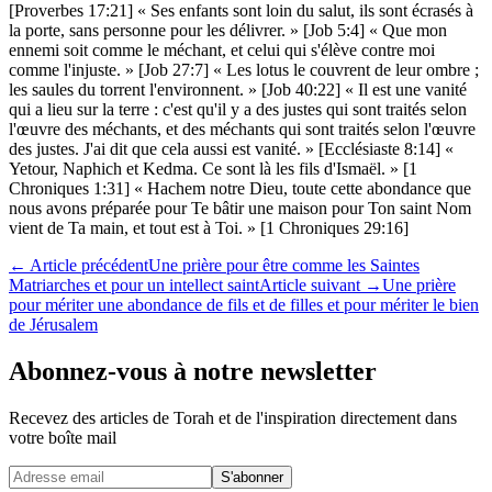
[Proverbes 17:21] « Ses enfants sont loin du salut, ils sont écrasés à
la porte, sans personne pour les délivrer. » [Job 5:4] « Que mon
ennemi soit comme le méchant, et celui qui s'élève contre moi
comme l'injuste. » [Job 27:7] « Les lotus le couvrent de leur ombre ;
les saules du torrent l'environnent. » [Job 40:22] « Il est une vanité
qui a lieu sur la terre : c'est qu'il y a des justes qui sont traités selon
l'œuvre des méchants, et des méchants qui sont traités selon l'œuvre
des justes. J'ai dit que cela aussi est vanité. » [Ecclésiaste 8:14] «
Yetour, Naphich et Kedma. Ce sont là les fils d'Ismaël. » [1
Chroniques 1:31] « Hachem notre Dieu, toute cette abondance que
nous avons préparée pour Te bâtir une maison pour Ton saint Nom
vient de Ta main, et tout est à Toi. » [1 Chroniques 29:16]
←
Article précédent
Une prière pour être comme les Saintes
Matriarches et pour un intellect saint
Article suivant
→
Une prière
pour mériter une abondance de fils et de filles et pour mériter le bien
de Jérusalem
Abonnez-vous à notre newsletter
Recevez des articles de Torah et de l'inspiration directement dans
votre boîte mail
Website (leave blank)
S'abonner