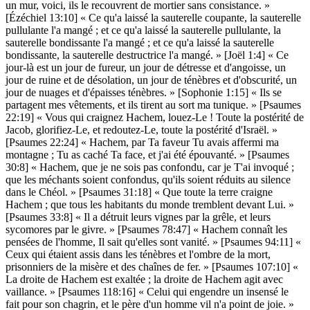
un mur, voici, ils le recouvrent de mortier sans consistance. »
[Ézéchiel 13:10] « Ce qu'a laissé la sauterelle coupante, la sauterelle
pullulante l'a mangé ; et ce qu'a laissé la sauterelle pullulante, la
sauterelle bondissante l'a mangé ; et ce qu'a laissé la sauterelle
bondissante, la sauterelle destructrice l'a mangé. » [Joël 1:4] « Ce
jour-là est un jour de fureur, un jour de détresse et d'angoisse, un
jour de ruine et de désolation, un jour de ténèbres et d'obscurité, un
jour de nuages et d'épaisses ténèbres. » [Sophonie 1:15] « Ils se
partagent mes vêtements, et ils tirent au sort ma tunique. » [Psaumes
22:19] « Vous qui craignez Hachem, louez-Le ! Toute la postérité de
Jacob, glorifiez-Le, et redoutez-Le, toute la postérité d'Israël. »
[Psaumes 22:24] « Hachem, par Ta faveur Tu avais affermi ma
montagne ; Tu as caché Ta face, et j'ai été épouvanté. » [Psaumes
30:8] « Hachem, que je ne sois pas confondu, car je T'ai invoqué ;
que les méchants soient confondus, qu'ils soient réduits au silence
dans le Chéol. » [Psaumes 31:18] « Que toute la terre craigne
Hachem ; que tous les habitants du monde tremblent devant Lui. »
[Psaumes 33:8] « Il a détruit leurs vignes par la grêle, et leurs
sycomores par le givre. » [Psaumes 78:47] « Hachem connaît les
pensées de l'homme, Il sait qu'elles sont vanité. » [Psaumes 94:11] «
Ceux qui étaient assis dans les ténèbres et l'ombre de la mort,
prisonniers de la misère et des chaînes de fer. » [Psaumes 107:10] «
La droite de Hachem est exaltée ; la droite de Hachem agit avec
vaillance. » [Psaumes 118:16] « Celui qui engendre un insensé le
fait pour son chagrin, et le père d'un homme vil n'a point de joie. »