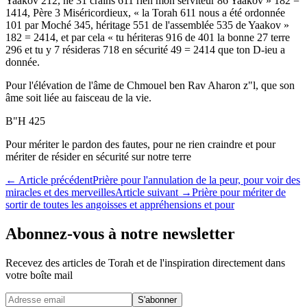
Yaakov 212, ne 31 crains 611 rien mon serviteur 86 Yaakov » 182 =
1414, Père 3 Miséricordieux, « la Torah 611 nous a été ordonnée
101 par Moché 345, héritage 551 de l'assemblée 535 de Yaakov »
182 = 2414, et par cela « tu hériteras 916 de 401 la bonne 27 terre
296 et tu y 7 résideras 718 en sécurité 49 = 2414 que ton D-ieu a
donnée.
Pour l'élévation de l'âme de Chmouel ben Rav Aharon z"l, que son
âme soit liée au faisceau de la vie.
B"H 425
Pour mériter le pardon des fautes, pour ne rien craindre et pour
mériter de résider en sécurité sur notre terre
←
Article précédent
Prière pour l'annulation de la peur, pour voir des
miracles et des merveilles
Article suivant
→
Prière pour mériter de
sortir de toutes les angoisses et appréhensions et pour
Abonnez-vous à notre newsletter
Recevez des articles de Torah et de l'inspiration directement dans
votre boîte mail
Website (leave blank)
S'abonner