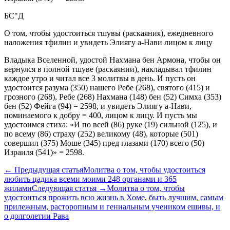
БС"Д
О том, чтобы удостоиться тшувы (раскаяния), ежедневного
наложения тфилин и увидеть Элиягу а-Нави лицом к лицу
Владыка Вселенной, удостой Нахмана бен Армона, чтобы он
вернулся в полной тшуве (раскаянии), накладывал тфилин
каждое утро и читал все 3 молитвы в день. И пусть он
удостоится разума (350) нашего Ребе (268), святого (415) и
грозного (268), Ребе (268) Нахмана (148) бен (52) Симха (353)
бен (52) Фейга (94) = 2598, и увидеть Элиягу а-Нави,
поминаемого к добру = 400, лицом к лицу. И пусть мы
удостоимся стиха: «И по всей (86) руке (19) сильной (125), и
по всему (86) страху (252) великому (48), которые (501)
совершил (375) Моше (345) пред глазами (170) всего (50)
Израиля (541)» = 2598.
←
Предыдущая статья
Молитва о том, чтобы удостоиться
любить цадика всеми моими 248 органами и 365
жилами
Следующая статья
→
Молитва о том, чтобы
удостоиться прожить всю жизнь в Хоме, быть лучшим, самым
прилежным, расторопным и гениальным учеником ешивы, и
о долголетии Рава