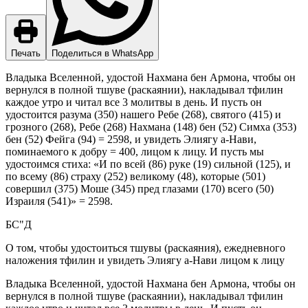
Печать
Поделиться в WhatsApp
Владыка Вселенной, удостой Нахмана бен Армона, чтобы он
вернулся в полной тшуве (раскаянии), накладывал тфилин
каждое утро и читал все 3 молитвы в день. И пусть он
удостоится разума (350) нашего Ребе (268), святого (415) и
грозного (268), Ребе (268) Нахмана (148) бен (52) Симха (353)
бен (52) Фейга (94) = 2598, и увидеть Элиягу а-Нави,
поминаемого к добру = 400, лицом к лицу. И пусть мы
удостоимся стиха: «И по всей (86) руке (19) сильной (125), и
по всему (86) страху (252) великому (48), которые (501)
совершил (375) Моше (345) пред глазами (170) всего (50)
Израиля (541)» = 2598.
БС"Д
О том, чтобы удостоиться тшувы (раскаяния), ежедневного
наложения тфилин и увидеть Элиягу а-Нави лицом к лицу
Владыка Вселенной, удостой Нахмана бен Армона, чтобы он
вернулся в полной тшуве (раскаянии), накладывал тфилин