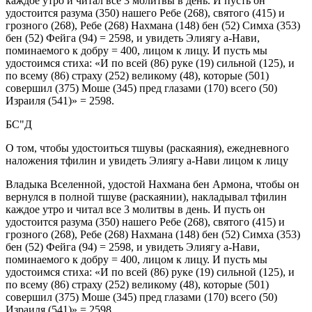
каждое утро и читал все 3 молитвы в день. И пусть он
удостоится разума (350) нашего Ребе (268), святого (415) и
грозного (268), Ребе (268) Нахмана (148) бен (52) Симха (353)
бен (52) Фейга (94) = 2598, и увидеть Элиягу а-Нави,
поминаемого к добру = 400, лицом к лицу. И пусть мы
удостоимся стиха: «И по всей (86) руке (19) сильной (125), и
по всему (86) страху (252) великому (48), которые (501)
совершил (375) Моше (345) пред глазами (170) всего (50)
Израиля (541)» = 2598.
БС"Д
О том, чтобы удостоиться тшувы (раскаяния), ежедневного
наложения тфилин и увидеть Элиягу а-Нави лицом к лицу
Владыка Вселенной, удостой Нахмана бен Армона, чтобы он
вернулся в полной тшуве (раскаянии), накладывал тфилин
каждое утро и читал все 3 молитвы в день. И пусть он
удостоится разума (350) нашего Ребе (268), святого (415) и
грозного (268), Ребе (268) Нахмана (148) бен (52) Симха (353)
бен (52) Фейга (94) = 2598, и увидеть Элиягу а-Нави,
поминаемого к добру = 400, лицом к лицу. И пусть мы
удостоимся стиха: «И по всей (86) руке (19) сильной (125), и
по всему (86) страху (252) великому (48), которые (501)
совершил (375) Моше (345) пред глазами (170) всего (50)
Израиля (541)» = 2598.