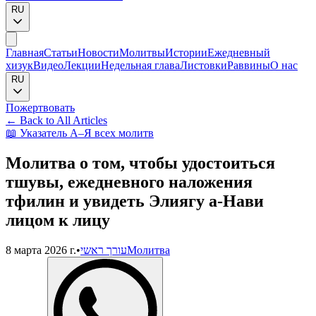
RU
Главная
Статьи
Новости
Молитвы
Истории
Ежедневный
хизук
Видео
Лекции
Недельная глава
Листовки
Раввины
О нас
RU
Пожертвовать
←
Back to All Articles
📖
Указатель А–Я всех молитв
Молитва о том, чтобы удостоиться
тшувы, ежедневного наложения
тфилин и увидеть Элиягу а-Нави
лицом к лицу
8 марта 2026 г.
•
עורך ראשי
Молитва