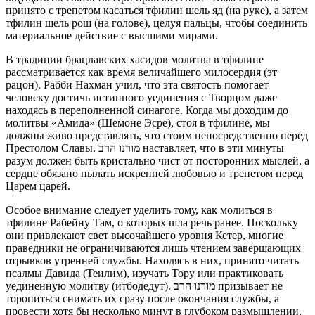
принято с трепетом касаться тфилин шель яд (на руке), а затем
тфилин шель рош (на голове), целуя пальцы, чтобы соединить
материальное действие с высшими мирами.
В традиции брацлавских хасидов молитва в тфилине
рассматривается как время величайшего милосердия (эт
рацон). Рабби Нахман учил, что эта святость помогает
человеку достичь истинного уединения с Творцом даже
находясь в переполненной синагоге. Когда мы доходим до
молитвы «Амида» (Шемоне Эсре), стоя в тфилине, мы
должны живо представлять, что стоим непосредственно перед
Престолом Славы. מורנו הרב наставляет, что в эти минуты
разум должен быть кристально чист от посторонних мыслей, а
сердце обязано пылать искренней любовью и трепетом перед
Царем царей.
Особое внимание следует уделить тому, как молиться в
тфилине Рабейну Там, о которых шла речь ранее. Поскольку
они привлекают свет высочайшего уровня Кетер, многие
праведники не ограничиваются лишь чтением завершающих
отрывков утренней службы. Находясь в них, принято читать
псалмы Давида (Теилим), изучать Тору или практиковать
уединенную молитву (итбодедут). מורנו הרב призывает не
торопиться снимать их сразу после окончания службы, а
провести хотя бы несколько минут в глубоком размышлении,