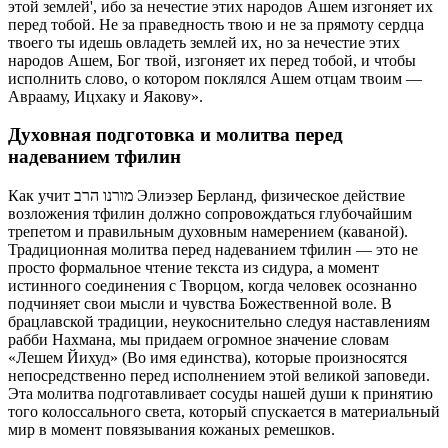
этой землей', ибо за нечестие этих народов Ашем изгоняет их
перед тобой. Не за праведность твою и не за прямоту сердца
твоего ты идешь овладеть землей их, но за нечестие этих
народов Ашем, Бог твой, изгоняет их перед тобой, и чтобы
исполнить слово, о котором поклялся Ашем отцам твоим —
Аврааму, Ицхаку и Яакову».
Духовная подготовка и молитва перед
надеванием тфилин
Как учит מורנו הרב Элиэзер Берланд, физическое действие
возложения тфилин должно сопровождаться глубочайшим
трепетом и правильным духовным намерением (каваной).
Традиционная молитва перед надеванием тфилин — это не
просто формальное чтение текста из сидура, а момент
истинного соединения с Творцом, когда человек осознанно
подчиняет свои мысли и чувства Божественной воле. В
брацлавской традиции, неукоснительно следуя наставлениям
рабби Нахмана, мы придаем огромное значение словам
«Лешем Йихуд» (Во имя единства), которые произносятся
непосредственно перед исполнением этой великой заповеди.
Эта молитва подготавливает сосуды нашей души к принятию
того колоссального света, который спускается в материальный
мир в момент повязывания кожаных ремешков.