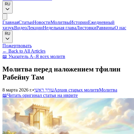
RU
Главная
Статьи
Новости
Молитвы
Истории
Ежедневный
хизук
Видео
Лекции
Недельная глава
Листовки
Раввины
О нас
RU
Пожертвовать
←
Back to All Articles
📖
Указатель А–Я всех молитв
Молитва перед наложением тфилин
Рабейну Там
8 марта 2026 г.
•
עורך ראשי
Архив старых молитв
Молитва
📖
Читать оригинал статьи на иврите