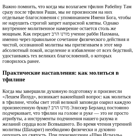
Важно помнить, что когда мы возлагаем тфилин Рабейну Там
сразу после тфилин Раши, мы не произносим на них
отдельные благословения с упоминанием Имени Бога, чтобы
не нарушить строгий запрет напрасной клятвы. Однако
внутреннее молитвенное намерение остается столь же
мощным. Как передает מורנו הרב учение рабби Нахмана,
именно через правильное сочетание физического действия и
чистой, осознанной молитвы мы притягиваем в этот мир
абсолютный покой, исцеление и избавление от всех бедствий,
удостаиваясь тех великих благословений, о которых
говорилось ранее.
Практические наставления: как молиться в
тфилине
Когда мы завершили духовную подготовку и произнесли
«Лешем Йихуд», возникает важнейший вопрос: как молиться
в тфилине, чтобы свет этой великой заповеди озарил каждую
произнесенную букву? מורנו הרב Элиэзер Берланд постоянно
подчеркивает, что тфилин на голове и руке — это не просто
атрибуты, а инструменты подчинения нашего разума и
желаний сердца воле Всевышнего. Во время чтения утренней
молитвы (Шахарит) необходимо физически и духовно
ощущать их святость. При произнесении «Шма Исраэль»