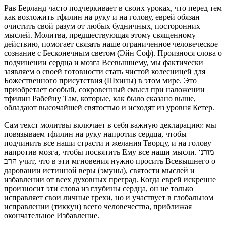
Рав Берланд часто подчеркивает в своих уроках, что перед тем
как возложить тфилин на руку и на голову, еврей обязан
очистить свой разум от любых будничных, посторонних
мыслей. Молитва, предшествующая этому священному
действию, помогает связать наше ограниченное человеческое
сознание с Бесконечным светом (Эйн Соф). Произнося слова о
подчинении сердца и мозга Всевышнему, мы фактически
заявляем о своей готовности стать чистой колесницей для
Божественного присутствия (Шхины) в этом мире. Это
приобретает особый, сокровенный смысл при наложении
тфилин Рабейну Там, которые, как было сказано выше,
обладают высочайшей святостью и исходят из уровня Кетер.
Сам текст молитвы включает в себя важную декларацию: мы
повязываем тфилин на руку напротив сердца, чтобы
подчинить все наши страсти и желания Творцу, и на голову
напротив мозга, чтобы посвятить Ему все наши мысли. מורנו
הרב учит, что в эти мгновения нужно просить Всевышнего о
даровании истинной веры (эмуны), святости мыслей и
избавлении от всех духовных преград. Когда еврей искренне
произносит эти слова из глубины сердца, он не только
исправляет свои личные грехи, но и участвует в глобальном
исправлении (тиккун) всего человечества, приближая
окончательное Избавление.