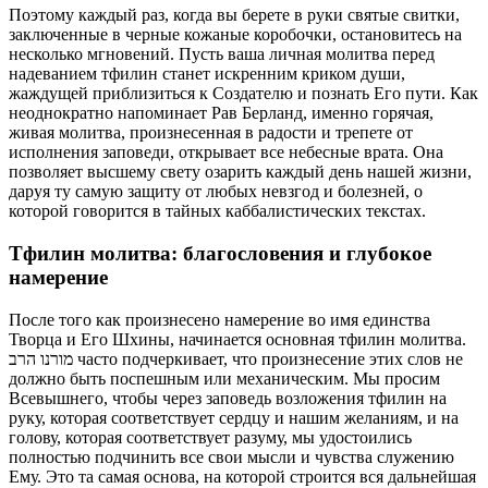
Поэтому каждый раз, когда вы берете в руки святые свитки,
заключенные в черные кожаные коробочки, остановитесь на
несколько мгновений. Пусть ваша личная молитва перед
надеванием тфилин станет искренним криком души,
жаждущей приблизиться к Создателю и познать Его пути. Как
неоднократно напоминает Рав Берланд, именно горячая,
живая молитва, произнесенная в радости и трепете от
исполнения заповеди, открывает все небесные врата. Она
позволяет высшему свету озарить каждый день нашей жизни,
даруя ту самую защиту от любых невзгод и болезней, о
которой говорится в тайных каббалистических текстах.
Тфилин молитва: благословения и глубокое
намерение
После того как произнесено намерение во имя единства
Творца и Его Шхины, начинается основная тфилин молитва.
מורנו הרב часто подчеркивает, что произнесение этих слов не
должно быть поспешным или механическим. Мы просим
Всевышнего, чтобы через заповедь возложения тфилин на
руку, которая соответствует сердцу и нашим желаниям, и на
голову, которая соответствует разуму, мы удостоились
полностью подчинить все свои мысли и чувства служению
Ему. Это та самая основа, на которой строится вся дальнейшая