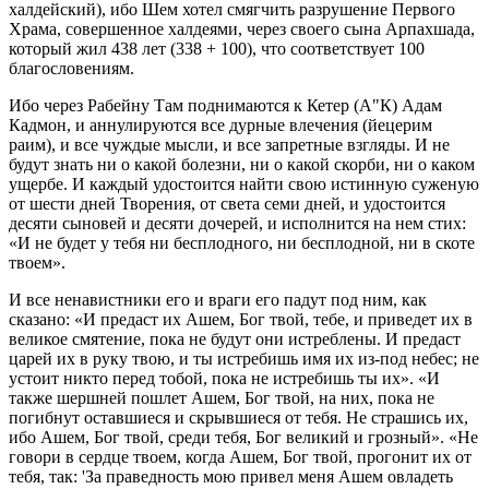
халдейский), ибо Шем хотел смягчить разрушение Первого
Храма, совершенное халдеями, через своего сына Арпахшада,
который жил 438 лет (338 + 100), что соответствует 100
благословениям.
Ибо через Рабейну Там поднимаются к Кетер (А"К) Адам
Кадмон, и аннулируются все дурные влечения (йецерим
раим), и все чуждые мысли, и все запретные взгляды. И не
будут знать ни о какой болезни, ни о какой скорби, ни о каком
ущербе. И каждый удостоится найти свою истинную суженую
от шести дней Творения, от света семи дней, и удостоится
десяти сыновей и десяти дочерей, и исполнится на нем стих:
«И не будет у тебя ни бесплодного, ни бесплодной, ни в скоте
твоем».
И все ненавистники его и враги его падут под ним, как
сказано: «И предаст их Ашем, Бог твой, тебе, и приведет их в
великое смятение, пока не будут они истреблены. И предаст
царей их в руку твою, и ты истребишь имя их из-под небес; не
устоит никто перед тобой, пока не истребишь ты их». «И
также шершней пошлет Ашем, Бог твой, на них, пока не
погибнут оставшиеся и скрывшиеся от тебя. Не страшись их,
ибо Ашем, Бог твой, среди тебя, Бог великий и грозный». «Не
говори в сердце твоем, когда Ашем, Бог твой, прогонит их от
тебя, так: 'За праведность мою привел меня Ашем овладеть