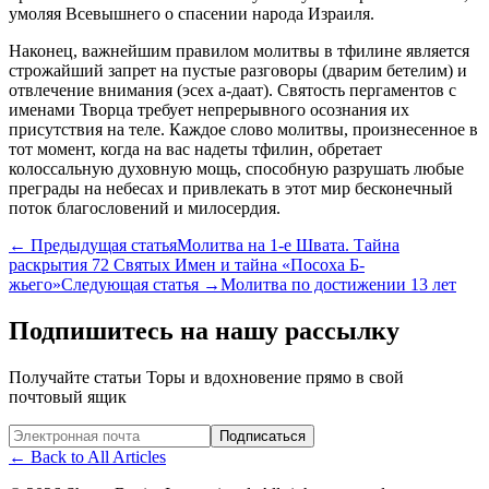
умоляя Всевышнего о спасении народа Израиля.
Наконец, важнейшим правилом молитвы в тфилине является
строжайший запрет на пустые разговоры (дварим бетелим) и
отвлечение внимания (эсех а-даат). Святость пергаментов с
именами Творца требует непрерывного осознания их
присутствия на теле. Каждое слово молитвы, произнесенное в
тот момент, когда на вас надеты тфилин, обретает
колоссальную духовную мощь, способную разрушать любые
преграды на небесах и привлекать в этот мир бесконечный
поток благословений и милосердия.
←
Предыдущая статья
Молитва на 1-е Швата. Тайна
раскрытия 72 Святых Имен и тайна «Посоха Б-
жьего»
Следующая статья
→
Молитва по достижении 13 лет
Подпишитесь на нашу рассылку
Получайте статьи Торы и вдохновение прямо в свой
почтовый ящик
Website (leave blank)
Подписаться
←
Back to All Articles