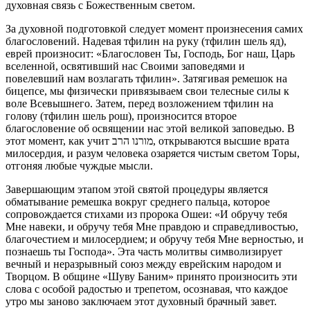
духовная связь с Божественным светом.
За духовной подготовкой следует момент произнесения самих
благословений. Надевая тфилин на руку (тфилин шель яд),
еврей произносит: «Благословен Ты, Господь, Бог наш, Царь
вселенной, освятивший нас Своими заповедями и
повелевший нам возлагать тфилин». Затягивая ремешок на
бицепсе, мы физически привязываем свои телесные силы к
воле Всевышнего. Затем, перед возложением тфилин на
голову (тфилин шель рош), произносится второе
благословение об освящении нас этой великой заповедью. В
этот момент, как учит מורנו הרב, открываются высшие врата
милосердия, и разум человека озаряется чистым светом Торы,
отгоняя любые чуждые мысли.
Завершающим этапом этой святой процедуры является
обматывание ремешка вокруг среднего пальца, которое
сопровождается стихами из пророка Ошеи: «И обручу тебя
Мне навеки, и обручу тебя Мне правдою и справедливостью,
благочестием и милосердием; и обручу тебя Мне верностью, и
познаешь ты Господа». Эта часть молитвы символизирует
вечный и неразрывный союз между еврейским народом и
Творцом. В общине «Шуву Баним» принято произносить эти
слова с особой радостью и трепетом, осознавая, что каждое
утро мы заново заключаем этот духовный брачный завет.