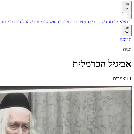
עב
בית
מאמרים
חדשות
תפילות
סיפורים
חיזוק
וידאו
שיעורים
פרשה
עלונים
רבנים
אוד
עב
תרומה
תגית
אביגיל הכרמלית
1
מאמרים