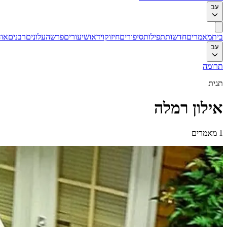
עב
בית
מאמרים
חדשות
תפילות
סיפורים
חיזוק
וידאו
שיעורים
פרשה
עלונים
רבנים
אוד
עב
תרומה
תגית
אילון רמלה
1
מאמרים