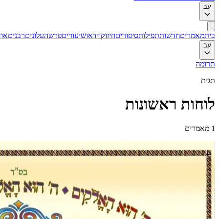
עב
בית
מאמרים
חדשות
תפילות
סיפורים
חיזוק
וידאו
שיעורים
פרשה
עלונים
רבנים
אוד
עב
תרומה
תגית
לוחות ראשונות
1
מאמרים