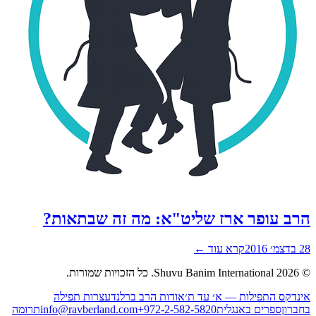
ב עופר ארז שליט"א: מה זה שבתאות?
201
קרא עוד ←
2026
Shuvu Banim International.
כל הזכויות שמורות.
נדקס התפילות — א׳ עד ת׳
אודות הרב ברלנד
עצרות תפילה
ברון
ספרים באנגלית
+972-2-582-5820
info@ravberland.com
תרומה