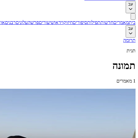
עב
בית
מאמרים
חדשות
תפילות
סיפורים
חיזוק
וידאו
שיעורים
פרשה
עלונים
רבנים
אוד
עב
תרומה
תגית
תמונה
1
מאמרים