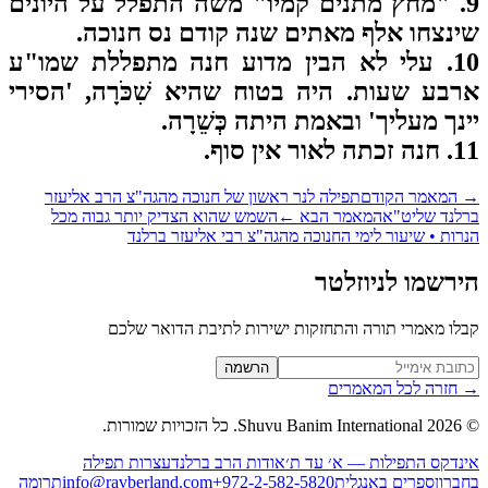
9. "מחץ מתנים קמיו" משה התפלל על היונים
נצחו אלף מאתים שנה קודם נס חנוכה.
10. עלי לא הבין מדוע חנה מתפללת שמו"ע
בע שעות. היה בטוח שהיא שִׁכֹּרָה, 'הסירי
נך מעליך' ובאמת היתה כְּשֵׁרָה.
לאור אין סוף.
המאמר הקודם
תפילה לנר ראשון של חנוכה מהגה"צ הרב אליעזר
לנד שליט"א
המאמר הבא
←
השמש שהוא הצדיק יותר גבוה מכל
רות • שיעור לימי החנוכה מהגה"צ רבי אליעזר ברלנד
רשמו לניוזלטר
לו מאמרי תורה והתחזקות ישירות לתיבת הדואר שלכם
Website (leave blan
הרשמה
חזרה לכל המאמרים
2026
Shuvu Banim International.
כל הזכויות שמורות.
נדקס התפילות — א׳ עד ת׳
אודות הרב ברלנד
עצרות תפילה
ברון
ספרים באנגלית
+972-2-582-5820
info@ravberland.com
תרומה