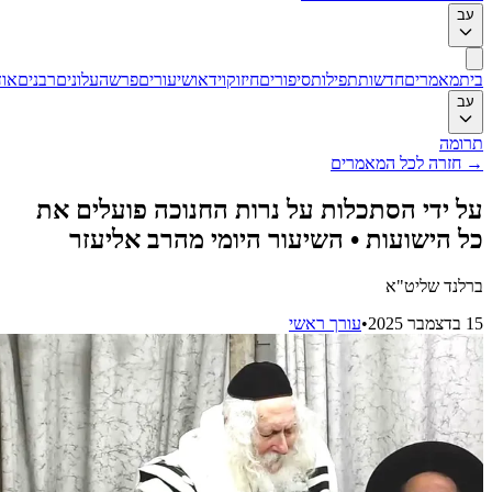
ב
ת
מאמרים
חדשות
תפילות
סיפורים
חיזוק
וידאו
שיעורים
פרשה
עלונים
רבנים
אודות
ב
ומה
חזרה לכל המאמרים
 ידי הסתכלות על נרות החנוכה פועלים את
 הישועות • השיעור היומי מהרב אליעזר
לנד שליט"א
202
•
עורך ראשי