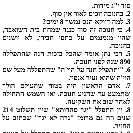
ד י"ג מידות.
4. כי חנוכה זה סוד כנגד שמחת בית השואבה,
יו מנמנמים על כתפי חבירו, לא יושנים
נוכה.
5. רבי נתן אומר שהכל בזכות חנה שהתפללה
 לפני חנוכה.
6. "ותתפלל חנה על הוי'ה" שהתפללה מעל שם
י'ה שהוא זעיר אנפין.
7. אדם הראשון היה בטוח שהעולם הולך
תמעט עד שהגיע חנוכה. ואז השמש התחילה
חר שוב את השקיעה.
8. יון התפלל "יגר סהדותא" שיון תשלוט 214
ים וזה גם מרומז "גרה לא יגר" שכתוב על
זיר.