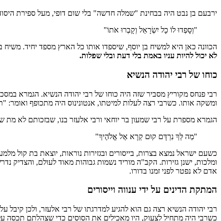
ירבעם בן נבט היה בבחינת "שמלה חדשה" בלי שום דופי, מעל ספירת היסוד.
"וְסָפְדוּ לוֹ כָל יִשְׂרָאֵל וְקָבְרוּ אֹתוֹ"
הכוונה כאן היא למשיח בן יוסף, שיספדו אותו כל הארץ מספד יחיד. משיח ב
לא יכול להיות עניו באמת בלי דעת ובלי שפלות.
כוחו של רבי יהודה הנשיא
רבי פנחס מקוריץ מסביר שזה היה כוחו של רבי יהודה הנשיא. הגמרא במסכ
ומשקה אותו. כשרבי רצה לעלות למיטתו, אנטונינוס היה מתכופף ואומר: "תע
הגמרא מספרת על רבי שמעון בר יוחאי ורבי אלעזר בנו, שבזכותם לא מת ש
"מַה לְּךָ נִרְדָּם קוּם קְרָא אֶל אֱלֹהֶיךָ"
כשעם ישראל נמצא בצרות, בייסורים ובגזירות נוראות, יוצאת בת קול מלמ
ומלכות, ישנן גזירות. הקב"ה מוריד נשמות גבוהות מאוד לעולם, והצדיק נ
אדם לא נפטר לפני זמנו בדורו.
המתקת הדינים על ידי ענווה וייסורים
רבי יהודה הנשיא רצה גם הוא להגיע למדרגתו של רבי אלעזר, ולכן קיבל ע
כשרבי היה מתחיל לצעוק, היו מאכילים את הסוסים כדי שצהלתם תכסה על קו