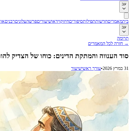
עב
בית
מאמרים
חדשות
תפילות
סיפורים
חיזוק
וידאו
שיעורים
פרשה
עלונים
רבנים
אוד
עב
תרומה
→
חזרה לכל המאמרים
סוד הענווה והמתקת הדינים: כוחו של הצדיק להו
31 במרץ 2026
•
עורך ראשי
שיעור