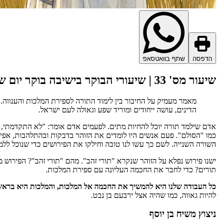
הדפסה
שתף בוואטסאפ
שיעור מס' 33 | שיעורי הבוקר בישיבה בוקר יום שני פר' מסעי כ"ו תמוז תשנ"ה,
מאמר מעמיק על החיבור בין לימוד התורה לספירת המלכות והענווה. 
הדינים, עושה ייחודים ומוריד שפע וגאולה לעם ישראל.
אדם שילמד תורה יוכל להחיות מתים. לפעמים אדם אומר: "לא התקדמתי, לא
כמו "הסולם". פעם אנשים היו לומדים את הזוהר בדבקות ובהתלהבות, אפילו
השורה השנייה. לשם כך עשו לנו טובה וחילקו את הפירושים כדי שנוכל ללמוד
ישנו פירוש נפלא על הזוהר שנקרא "תורי זהב". מהם "תורי זהב"? הפירוש
תורים? כדי לחבר את החכמה העליונה עם ספירת המלכות.
כל העבודה שלנו היא להמשיך את החכמה אל המלכות, והמלכות היא בראש 
להיות גאווה, כמו שהיה אצל ירבעם בן נבט.
ניצוץ משיח בן יוסף