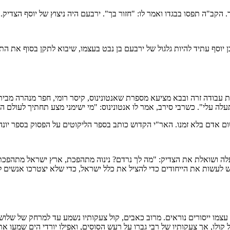
 הקב"ה תפסו בבגדו ואמר לו: "חזור בך". ירבעם היה ניצוץ של יוסף הצדי
ן יוסף עתיד להיות גלגול של ירבעם בן נבט בעצמו, שיבוא לתקן בסוף את הת
ת עבודה זרה ובבא מציעא מספרת שאנטונינוס, קיסר רומי, חפר מנהרה מבית
לה עלי". כשרבי סירב, אמר לו אנטונינוס: "מי ישימני מצע תחתיך לעולם ה
ום אדם בלא זמנו. האר"י הקדוש כותב בספר הליקוטים על הפסוק בספר יונה
עלה ושואלת את הצדיק: "מה לך נרדם? נינוה מתהפכת, ארץ ישראל מתהפכת 
דרש לעשות את הייחודים כדי להציל את כלל ישראל, כדי שלא יצטרכו אנשים 
ל עצמו ייסורים נוראים. מרוב כאבים, קול צעקותיו נשמע עד למרחק של שלו
לו, אך צעקותיו של רבי גברו על רעש הסוסים, ואפילו יורדי הים שמעו את 