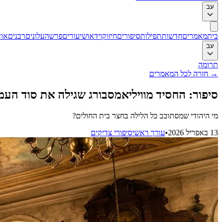
עב
בית
מאמרים
חדשות
תפילות
סיפורים
חיזוק
וידאו
שיעורים
פרשה
עלונים
רבנים
אוד
עב
תרומה
→
חזרה לכל המאמרים
סיפור: החסיד מוויליאמסבורג שגילה את סוד העמ
מי היהודי שמסתובב כל הלילה בחצר בית החולים?
13 באפריל 2026
•
עורך ראשי
סיפורי צדיקים