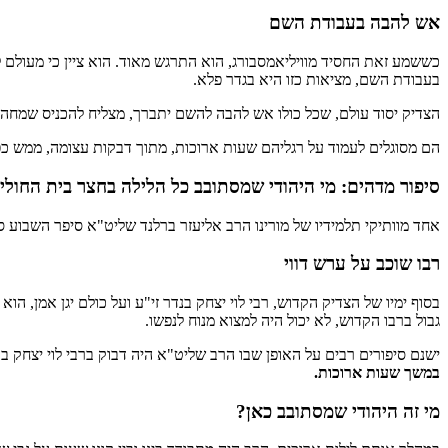
אש להבה בעבודת השם
כששמע זאת החסיד מוויליאמסבורג, הוא התרגש מאוד. הוא ציין כי מעולם ל
בעבודת השם, מציאות כזו היא בגדר פלא.
הצדיק יסוד עולם, שכל כולו אש להבה להשם יתברך, מצליח להכניס שמחה ו
הם מסוגלים לעמוד על רגליהם שעות ארוכות, מתוך דבקות עצומה, ממש כ
סיפור מדהים: מי היהודי שמסתובב כל הלילה בחצר בית החולי
אחד מוותיקי תלמידיו של מורינו הרב אליעזר ברלנד שליט"א סיפר השבוע ס
רבו שוכב על ערש דווי
בסוף ימיו של הצדיק הקדוש, רבי לוי יצחק בנדר זי"ע ועל כולם יגן אמן, 
גבול ברבו הקדוש, לא יכול היה למצוא מנוח לנפשו.
ישנם סיפורים רבים על האופן שבו הרב שליט"א היה דבוק ברבי לוי יצחק 
במשך שעות ארוכות.
מי זה היהודי שמסתובב כאן?