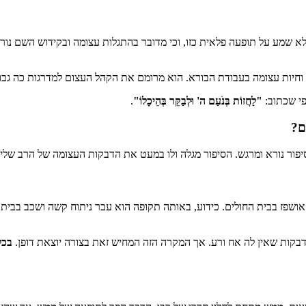
א שמע על תופעה פלאית כזו, וכי מדובר בהתגלות עצומה ובקידוש השם נורא
חיות עצומה בעבודת הבורא. הוא מרומם את הקהל העצום למדרגות כה גבוהו
פי שכתוב:
"לַחֲזוֹת בְּנֹעַם ה' וּלְבַקֵּר בְּהֵיכָלוֹ"
.
ם?
יפור נורא ומרגש. הסיפור מגלה ולו במעט את הדבקות העצומה של הרב שליט
הוא אושפז בבית החולים. כידוע, באותה תקופה הוא עבר ניתוח קשה ושכב בב
בדבקות שאין לה אח ורע. אך המקרה הזה המחיש זאת בצורה יוצאת דופן.
בכל