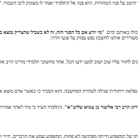
יטב על פניו הטהורות. הוא פנה אל התלמיד ואמר לו מעומק ליבו השבור:
"
ולו באותם ימים.
"מי יודע אם כל הסגר הזה, זה לא בשביל שהצדיק נמצא בכל
עוררים אותנו לחשבון נפש עמוק על פגעי הדור.
ים לחזור עליו שוב ושוב למען ידעו הכל. אחד מחשובי תלמידי מורינו הרב 
נפלאה וייחודית שגילה לטהרת המחשבה. הוא הסביר כי כאשר אדם מוצא את
רינו הרב רבי אליעזר בן עטיא שליט"א"
. התלמיד העיד כי מיד לאחר אמירת
תו של המשפיע הייתה מפתיעה לא פחות. המשפיע שמע את הדברים, חייך וא