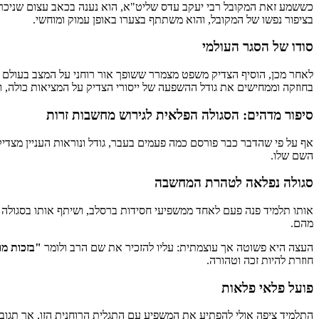
כששמע זאת המקובל רבי יעקב עדס שליט"א, הוא נענה בכאב עצום שניכר ה
בציפור נפשו של המקובל, והוא משתתף בצערו באופן עמוק ומוחשי.
סודו של הסגר העולמי
לאחר מכן, הוסיף הצדיק משפט מצמרר ששופך אור רוחני על המצב בעולם כ
בחוזקה וממחישים את גודל ההשפעה של ייסורי הצדיק על המציאות כולה, ומ
סיפור מדהים: הסגולה הפלאית לגירוש מחשבות זרות
אף על פי שהדבר כבר פורסם כמה פעמים בעבר, גודל ונוראות העניין מצדיק
השם שלו.
סגולה נפלאה לטהרת המחשבה
אותו תלמיד פנה פעם לאחד ממשפיעי חסידות ברסלב, ושיתף אותו בסגולה 
מהם.
העצה היא פשוטה אך עוצמתית: עליו להזכיר את שם הרב ולומר
"בזכות מו
חוזרת להיות זכה וטהורה.
פועל פלאי פלאות
התלמיד ציפה אולי להפתיע את המשפיע עם התגלית הרוחנית הזו, אך תגוב