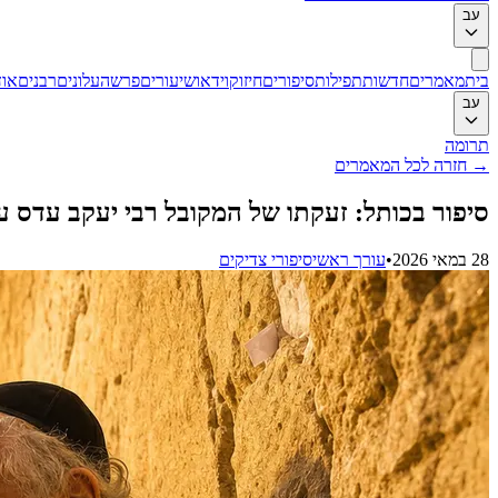
עב
בית
מאמרים
חדשות
תפילות
סיפורים
חיזוק
וידאו
שיעורים
פרשה
עלונים
רבנים
אוד
עב
תרומה
→
חזרה לכל המאמרים
סיפור בכותל: זעקתו של המקובל רבי יעקב עדס על ייסורי
28 במאי 2026
•
עורך ראשי
סיפורי צדיקים