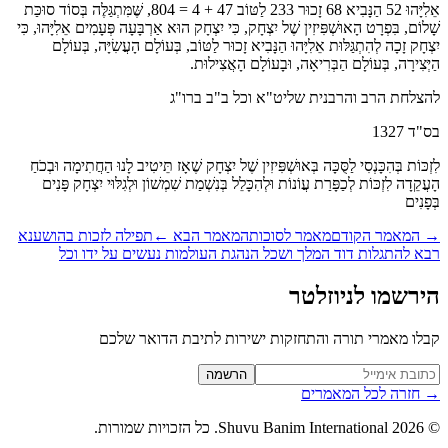
אֵלִיָּהוּ 52 הַנָּבִיא 68 זָכוּר 233 לַטּוֹב 47 + 4 = 804, שֶּׁמִּתְגַּלֶּה בְּסוֹד סוּכַּת
לוֹם, בִּפְרָט הָאוּשְׁפִּיזִין שֶׁל יִצְחָק, כִּי יִצְחָק הוּא אַרְבָּעָה פְּעָמִים אֵלִיָּהוּ, כִּי
חָק זָכָה לְהִתְגַּלּוּת אֵלִיָּהוּ הַנָּבִיא זָכוּר לַטּוֹב, בְּעוֹלָם הָעֲשִׂיָּה, בְּעוֹלָם
ְּצִירָה, בְּעוֹלָם הַבְּרִיאָה, וּבָעוֹלָם הָאֲצִילוּת.
צלחת הרב והרבנית שליט"א וכל ב"ב ברו"ג
ד 1327
כּוֹת בְּהִכָּנְסִי לַסֻּכָּה בְּאוּשְׁפִּיזִין שֶׁל יִצְחָק שֶׁאָז תֵּיטִיב לָנוּ הַחֲתִימָה וּבְכֹחַ
קֵדָה לִזְכּוֹת לְכַפָּרַת עֲוֹנוֹת וּלְהִכָּלֵל בְּנִשְׁמַת שִׁמְשׁוֹן וּלְגִלּוּי יִצְחָק פָּנִים
ָנִים
המאמר הקודם
מאמר לסוכות
המאמר הבא
←
תפילה לזכות בהושענא
א להתגלות דוד המלך ושכל הנהגת העולמות נעשים על ידו וכל
רשמו לניוזלטר
לו מאמרי תורה והתחזקות ישירות לתיבת הדואר שלכם
Website (leave blan
הרשמה
חזרה לכל המאמרים
2026
Shuvu Banim International.
כל הזכויות שמורות.