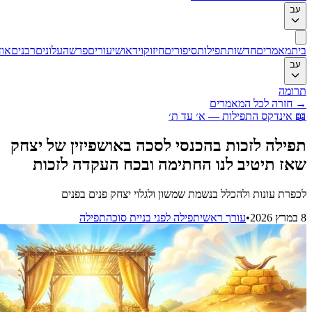
ב
ת
מאמרים
חדשות
תפילות
סיפורים
חיזוק
וידאו
שיעורים
פרשה
עלונים
רבנים
אודות
ב
ומה
חזרה לכל המאמרים
אינדקס התפילות — א׳ עד ת׳
ילה לזכות בהכנסי לסכה באושפיזין של יצחק
ז תיטיב לנו החתימה ובכח העקדה לזכות
פרת עונות ולהכלל בנשמת שמשון ולגלוי יצחק פנים בפנים
•
עורך ראשי
תפילה לפני בניית סוכה
תפילה