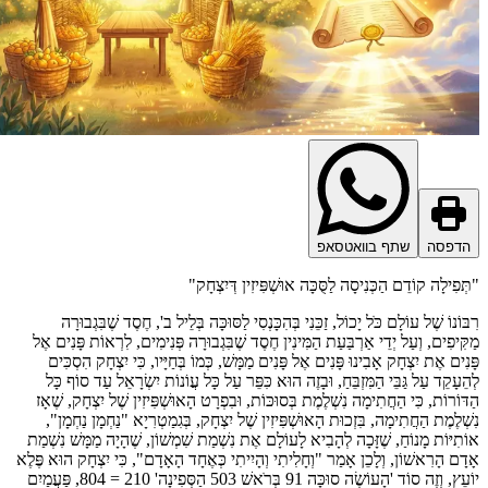
דפסה
שתף בוואטסאפ
ְפִילָה קוֹדֵם הַכְּנִיסָה לַסֻּכָּה אוּשְׁפִּיזִין דְּיִצְחָק"
וֹנוֹ שֶׁל עוֹלָם כֹּל יָכוֹל, זַכֵּנִי בְּהִכָּנְסִי לַסּוּכָּה בְּלֵיל ב', חֶסֶד שֶׁבִּגְבוּרָה
ִּיפִים, וְעַל יְדֵי אַרְבַּעַת הַמִּינִין חֶסֶד שֶׁבִּגְבוּרָה פְּנִימִים, לִרְאוֹת פָּנִים אֶל
נִים אֶת יִצְחָק אָבִינוּ פָּנִים אֶל פָּנִים מַמָּשׁ, כְּמוֹ בְּחַיָּיו, כִּי יִצְחָק הִסְכִּים
ֵעָקֵד עַל גַּבֵּי הַמִּזְבֵּחַ, וּבָזֶה הוּא כִּפֵּר עַל כָּל עֲוֹנוֹת יִשְׂרָאֵל עַד סוֹף כָּל
ּוֹרוֹת, כִּי הַחֲתִימָה נִשְׁלֶמֶת בְּסוּכּוֹת, וּבִפְרָט הָאוּשְׁפִּיזִין שֶׁל יִצְחָק, שֶׁאָז
ְׁלֶמֶת הַחֲתִימָה, בִּזְכוּת הָאוּשְׁפִּיזִין שֶׁל יִצְחָק, בְּגִמַטְרִיָא "נַחְמָן נַחְמָן",
תִיּוֹת מָנוֹחַ, שֶׁזָּכָה לְהָבִיא לָעוֹלָם אֶת נִשְׁמַת שִׁמְשׁוֹן, שֶׁהָיָה מַמָּשׁ נִשְׁמַת
ָם הָרִאשׁוֹן, וְלָכֵן אָמַר "וְחָלִיתִי וְהָיִיתִי כְּאֶחָד הָאָדָם", כִּי יִצְחָק הוּא פֶּלֶא
יוֹעֵץ, וְזֶה סוֹד 'הָעוֹשֶׂה סוּכָּה 91 בְּרֹאשׁ 503 הַסְּפִינָה' 210 = 804, פַּעֲמַיִם