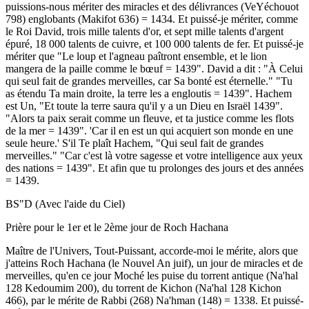
puissions-nous mériter des miracles et des délivrances (VeYéchouot
798) englobants (Makifot 636) = 1434. Et puissé-je mériter, comme
le Roi David, trois mille talents d'or, et sept mille talents d'argent
épuré, 18 000 talents de cuivre, et 100 000 talents de fer. Et puissé-je
mériter que "Le loup et l'agneau paîtront ensemble, et le lion
mangera de la paille comme le bœuf = 1439". David a dit : "À Celui
qui seul fait de grandes merveilles, car Sa bonté est éternelle." "Tu
as étendu Ta main droite, la terre les a engloutis = 1439". Hachem
est Un, "Et toute la terre saura qu'il y a un Dieu en Israël 1439".
"Alors ta paix serait comme un fleuve, et ta justice comme les flots
de la mer = 1439". 'Car il en est un qui acquiert son monde en une
seule heure.' S'il Te plaît Hachem, "Qui seul fait de grandes
merveilles." "Car c'est là votre sagesse et votre intelligence aux yeux
des nations = 1439". Et afin que tu prolonges des jours et des années
= 1439.
BS"D (Avec l'aide du Ciel)
Prière pour le 1er et le 2ème jour de Roch Hachana
Maître de l'Univers, Tout-Puissant, accorde-moi le mérite, alors que
j'atteins Roch Hachana (le Nouvel An juif), un jour de miracles et de
merveilles, qu'en ce jour Moché les puise du torrent antique (Na'hal
128 Kedoumim 200), du torrent de Kichon (Na'hal 128 Kichon
466), par le mérite de Rabbi (268) Na'hman (148) = 1338. Et puissé-