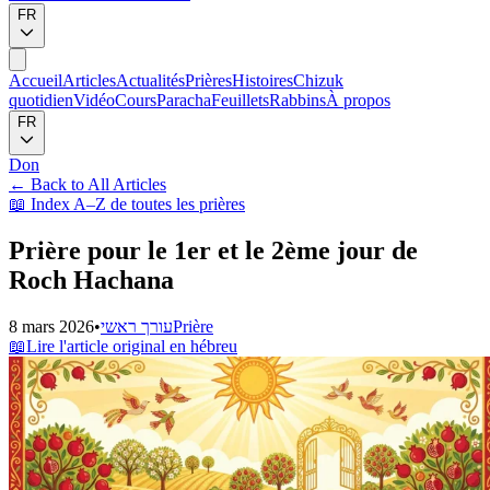
FR
Accueil
Articles
Actualités
Prières
Histoires
Chizuk
quotidien
Vidéo
Cours
Paracha
Feuillets
Rabbins
À propos
FR
Don
←
Back to All Articles
📖
Index A–Z de toutes les prières
Prière pour le 1er et le 2ème jour de
Roch Hachana
8 mars 2026
•
עורך ראשי
Prière
📖
Lire l'article original en hébreu