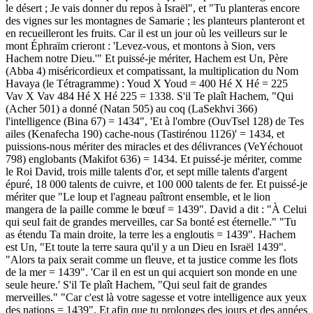
le désert ; Je vais donner du repos à Israël", et "Tu planteras encore
des vignes sur les montagnes de Samarie ; les planteurs planteront et
en recueilleront les fruits. Car il est un jour où les veilleurs sur le
mont Éphraïm crieront : 'Levez-vous, et montons à Sion, vers
Hachem notre Dieu.'" Et puissé-je mériter, Hachem est Un, Père
(Abba 4) miséricordieux et compatissant, la multiplication du Nom
Havaya (le Tétragramme) : Youd X Youd = 400 Hé X Hé = 225
Vav X Vav 484 Hé X Hé 225 = 1338. S'il Te plaît Hachem, "Qui
(Acher 501) a donné (Natan 505) au coq (LaSekhvi 366)
l'intelligence (Bina 67) = 1434", 'Et à l'ombre (OuvTsel 128) de Tes
ailes (Kenafecha 190) cache-nous (Tastirénou 1126)' = 1434, et
puissions-nous mériter des miracles et des délivrances (VeYéchouot
798) englobants (Makifot 636) = 1434. Et puissé-je mériter, comme
le Roi David, trois mille talents d'or, et sept mille talents d'argent
épuré, 18 000 talents de cuivre, et 100 000 talents de fer. Et puissé-je
mériter que "Le loup et l'agneau paîtront ensemble, et le lion
mangera de la paille comme le bœuf = 1439". David a dit : "À Celui
qui seul fait de grandes merveilles, car Sa bonté est éternelle." "Tu
as étendu Ta main droite, la terre les a engloutis = 1439". Hachem
est Un, "Et toute la terre saura qu'il y a un Dieu en Israël 1439".
"Alors ta paix serait comme un fleuve, et ta justice comme les flots
de la mer = 1439". 'Car il en est un qui acquiert son monde en une
seule heure.' S'il Te plaît Hachem, "Qui seul fait de grandes
merveilles." "Car c'est là votre sagesse et votre intelligence aux yeux
des nations = 1439". Et afin que tu prolonges des jours et des années