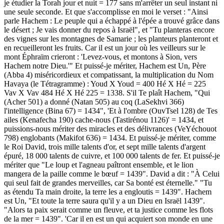
je étudier la Torah jour et nuit = 177 sans m'arrêter un seul instant ni
une seule seconde. Et que s'accomplisse en moi le verset : "Ainsi
parle Hachem : Le peuple qui a échappé à l'épée a trouvé grâce dans
le désert ; Je vais donner du repos à Israël", et "Tu planteras encore
des vignes sur les montagnes de Samarie ; les planteurs planteront et
en recueilleront les fruits. Car il est un jour où les veilleurs sur le
mont Éphraïm crieront : 'Levez-vous, et montons à Sion, vers
Hachem notre Dieu.'" Et puissé-je mériter, Hachem est Un, Père
(Abba 4) miséricordieux et compatissant, la multiplication du Nom
Havaya (le Tétragramme) : Youd X Youd = 400 Hé X Hé = 225
Vav X Vav 484 Hé X Hé 225 = 1338. S'il Te plaît Hachem, "Qui
(Acher 501) a donné (Natan 505) au coq (LaSekhvi 366)
l'intelligence (Bina 67) = 1434", 'Et à l'ombre (OuvTsel 128) de Tes
ailes (Kenafecha 190) cache-nous (Tastirénou 1126)' = 1434, et
puissions-nous mériter des miracles et des délivrances (VeYéchouot
798) englobants (Makifot 636) = 1434. Et puissé-je mériter, comme
le Roi David, trois mille talents d'or, et sept mille talents d'argent
épuré, 18 000 talents de cuivre, et 100 000 talents de fer. Et puissé-je
mériter que "Le loup et l'agneau paîtront ensemble, et le lion
mangera de la paille comme le bœuf = 1439". David a dit : "À Celui
qui seul fait de grandes merveilles, car Sa bonté est éternelle." "Tu
as étendu Ta main droite, la terre les a engloutis = 1439". Hachem
est Un, "Et toute la terre saura qu'il y a un Dieu en Israël 1439".
"Alors ta paix serait comme un fleuve, et ta justice comme les flots
de la mer = 1439". 'Car il en est un qui acquiert son monde en une