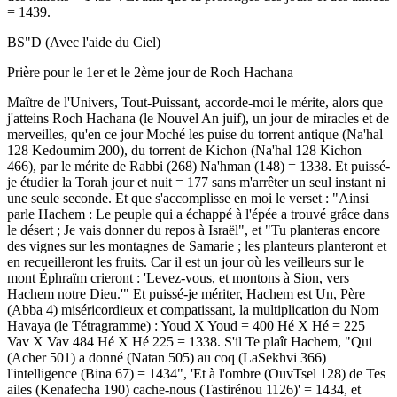
= 1439.
BS"D (Avec l'aide du Ciel)
Prière pour le 1er et le 2ème jour de Roch Hachana
Maître de l'Univers, Tout-Puissant, accorde-moi le mérite, alors que
j'atteins Roch Hachana (le Nouvel An juif), un jour de miracles et de
merveilles, qu'en ce jour Moché les puise du torrent antique (Na'hal
128 Kedoumim 200), du torrent de Kichon (Na'hal 128 Kichon
466), par le mérite de Rabbi (268) Na'hman (148) = 1338. Et puissé-
je étudier la Torah jour et nuit = 177 sans m'arrêter un seul instant ni
une seule seconde. Et que s'accomplisse en moi le verset : "Ainsi
parle Hachem : Le peuple qui a échappé à l'épée a trouvé grâce dans
le désert ; Je vais donner du repos à Israël", et "Tu planteras encore
des vignes sur les montagnes de Samarie ; les planteurs planteront et
en recueilleront les fruits. Car il est un jour où les veilleurs sur le
mont Éphraïm crieront : 'Levez-vous, et montons à Sion, vers
Hachem notre Dieu.'" Et puissé-je mériter, Hachem est Un, Père
(Abba 4) miséricordieux et compatissant, la multiplication du Nom
Havaya (le Tétragramme) : Youd X Youd = 400 Hé X Hé = 225
Vav X Vav 484 Hé X Hé 225 = 1338. S'il Te plaît Hachem, "Qui
(Acher 501) a donné (Natan 505) au coq (LaSekhvi 366)
l'intelligence (Bina 67) = 1434", 'Et à l'ombre (OuvTsel 128) de Tes
ailes (Kenafecha 190) cache-nous (Tastirénou 1126)' = 1434, et