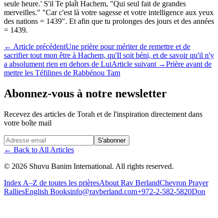
seule heure.' S'il Te plaît Hachem, "Qui seul fait de grandes
merveilles." "Car c'est là votre sagesse et votre intelligence aux yeux
des nations = 1439". Et afin que tu prolonges des jours et des années
= 1439.
←
Article précédent
Une prière pour mériter de remettre et de
sacrifier tout mon être à Hachem, qu'Il soit béni, et de savoir qu'il n'y
a absolument rien en dehors de Lui
Article suivant
→
Prière avant de
mettre les Téfilines de Rabbénou Tam
Abonnez-vous à notre newsletter
Recevez des articles de Torah et de l'inspiration directement dans
votre boîte mail
Website (leave blank)
S'abonner
←
Back to All Articles
©
2026
Shuvu Banim International.
All rights reserved.
Index A–Z de toutes les prières
About Rav Berland
Chevron Prayer
Rallies
English Books
info@ravberland.com
+972-2-582-5820
Don