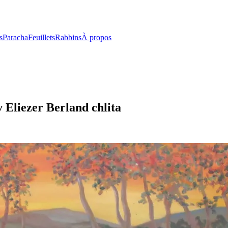
s
Paracha
Feuillets
Rabbins
À propos
 Eliezer Berland chlita