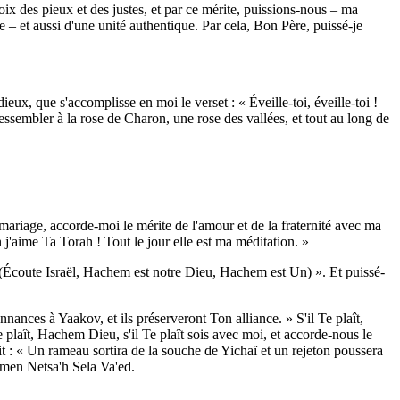
oix des pieux et des justes, et par ce mérite, puissions-nous – ma
 – et aussi d'une unité authentique. Par cela, Bon Père, puissé-je
x, que s'accomplisse en moi le verset : « Éveille-toi, éveille-toi !
ssembler à la rose de Charon, une rose des vallées, et tout au long de
mariage, accorde-moi le mérite de l'amour et de la fraternité avec ma
'aime Ta Torah ! Tout le jour elle est ma méditation. »
(Écoute Israël, Hachem est notre Dieu, Hachem est Un) ». Et puissé-
nances à Yaakov, et ils préserveront Ton alliance. » S'il Te plaît,
e plaît, Hachem Dieu, s'il Te plaît sois avec moi, et accorde-nous le
 : « Un rameau sortira de la souche de Yichaï et un rejeton poussera
 Amen Netsa'h Sela Va'ed.