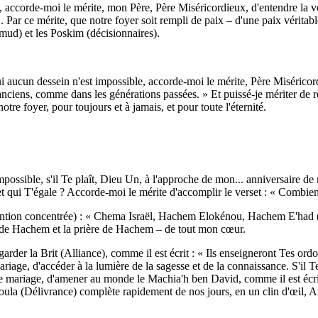
e, accorde-moi le mérite, mon Père, Père Miséricordieux, d'entendre la v
Par ce mérite, que notre foyer soit rempli de paix – d'une paix véritable
ud) et les Poskim (décisionnaires).
cun dessein n'est impossible, accorde-moi le mérite, Père Miséricordieu
ciens, comme dans les générations passées. » Et puissé-je mériter de re
tre foyer, pour toujours et à jamais, et pour toute l'éternité.
ossible, s'il Te plaît, Dieu Un, à l'approche de mon... anniversaire de 
qui T'égale ? Accorde-moi le mérite d'accomplir le verset : « Combien j
ntention concentrée) : « Chema Israël, Hachem Elokénou, Hachem E'had 
rah de Hachem et la prière de Hachem – de tout mon cœur.
rder la Brit (Alliance), comme il est écrit : « Ils enseigneront Tes ordon
riage, d'accéder à la lumière de la sagesse et de la connaissance. S'il T
e mariage, d'amener au monde le Machia'h ben David, comme il est écrit
ueoula (Délivrance) complète rapidement de nos jours, en un clin d'œil,