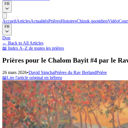
FR
Accueil
Articles
Actualités
Prières
Histoires
Chizuk quotidien
Vidéo
Cour
FR
Don
←
Back to All Articles
📖
Index A–Z de toutes les prières
Prières pour le Chalom Bayit #4 par le Rav
26 mars 2026
•
David Simcha
Prières du Rav Berland
Prière
📖
Lire l'article original en hébreu