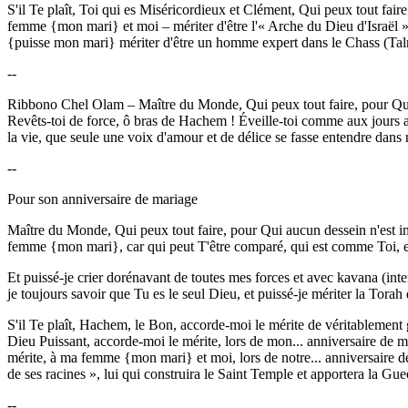
S'il Te plaît, Toi qui es Miséricordieux et Clément, Qui peux tout fair
femme {mon mari} et moi – mériter d'être l'« Arche du Dieu d'Israël ». 
{puisse mon mari} mériter d'être un homme expert dans le Chass (Talm
--
Ribbono Chel Olam – Maître du Monde, Qui peux tout faire, pour Qui au
Revêts-toi de force, ô bras de Hachem ! Éveille-toi comme aux jours an
la vie, que seule une voix d'amour et de délice se fasse entendre dans no
--
Pour son anniversaire de mariage
Maître du Monde, Qui peux tout faire, pour Qui aucun dessein n'est imp
femme {mon mari}, car qui peut T'être comparé, qui est comme Toi, et 
Et puissé-je crier dorénavant de toutes mes forces et avec kavana (i
je toujours savoir que Tu es le seul Dieu, et puissé-je mériter la To
S'il Te plaît, Hachem, le Bon, accorde-moi le mérite de véritablement ga
Dieu Puissant, accorde-moi le mérite, lors de mon... anniversaire de ma
mérite, à ma femme {mon mari} et moi, lors de notre... anniversaire d
de ses racines », lui qui construira le Saint Temple et apportera la G
--