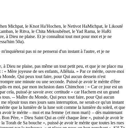
hen Michpat, le Ktsot Ha'Hochen, le Netivot HaMichpat, le Likouté
 Ramban, le Ritva, le Chita Mekoubétset, le Yad Rama, le HaRi
e, à Dieu ne plaise. Et je connaîtrai tout mot pour mot et je ne
essa'him 50a).
inquiéterai pas ni ne penserai d'un instant à l'autre, et je ne
, à Dieu ne plaise, pas même un tout petit peu, et que je ne place ma
it : « Mère joyeuse de ses enfants, Alléluia. » Par ce mérite, ouvre-moi
re du Monde, Qui peux tout faire, pour Qui aucun dessein n'est
nterrompre une minute ou une seconde. Puissé-je avoir le mérite d'être
ccomplis en moi, par mon inclusion dans Chimchon : « Car ce jour est un
t par cela, puissé-je savoir avec certitude « car Hachem est un grand
rs tous. -- Maître du Monde, Qui peux tout faire, pour Qui aucun
 me réjouir tous mes jours sans interruption, ne serait-ce qu'un instant
mérite que la lumière de la lune soit comme la lumière du soleil, et que
s en avoir le mérite – moi et ma femme {et mon mari} – dès maintenant
t, Bon Père, « Dieu Saint Qui as créé chaque âme », puissé-je avoir le
 la Torah de Sa bouche », puissé-je avoir le mérite que toutes les rues
eviennent par la techouva, « et place en nous un bon penchant ». S'il Te