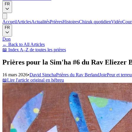
FR
Accueil
Articles
Actualités
Prières
Histoires
Chizuk quotidien
Vidéo
Cour
FR
Don
←
Back to All Articles
📖
Index A–Z de toutes les prières
Prières pour la Sim'ha #6 du Rav Eliezer B
16 mars 2026
•
David Simcha
Prières du Rav Berland
Joie
Peur et terreu
📖
Lire l'article original en hébreu