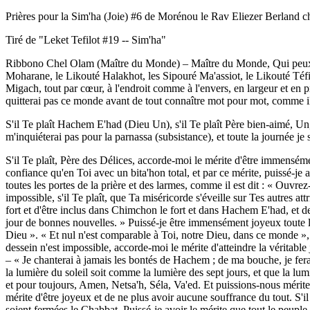
Prières pour la Sim'ha (Joie) #6 de Morénou le Rav Eliezer Berland ch
Tiré de "Leket Tefilot #19 -- Sim'ha"
Ribbono Chel Olam (Maître du Monde) – Maître du Monde, Qui peux to
Moharane, le Likouté Halakhot, les Sipouré Ma'assiot, le Likouté Téf
Migach, tout par cœur, à l'endroit comme à l'envers, en largeur et en p
quitterai pas ce monde avant de tout connaître mot pour mot, comme il 
S'il Te plaît Hachem E'had (Dieu Un), s'il Te plaît Père bien-aimé, Un,
m'inquiéterai pas pour la parnassa (subsistance), et toute la journée j
S'il Te plaît, Père des Délices, accorde-moi le mérite d'être immensém
confiance qu'en Toi avec un bita'hon total, et par ce mérite, puissé-je 
toutes les portes de la prière et des larmes, comme il est dit : « Ouvrez
impossible, s'il Te plaît, que Ta miséricorde s'éveille sur Tes autres a
fort et d'être inclus dans Chimchon le fort et dans Hachem E'had, et de
jour de bonnes nouvelles. » Puissé-je être immensément joyeux toute la 
Dieu ». « Et nul n'est comparable à Toi, notre Dieu, dans ce monde », 
dessein n'est impossible, accorde-moi le mérite d'atteindre la véritable
– « Je chanterai à jamais les bontés de Hachem ; de ma bouche, je ferai
la lumière du soleil soit comme la lumière des sept jours, et que la l
et pour toujours, Amen, Netsa'h, Séla, Va'ed. Et puissions-nous mérite
mérite d'être joyeux et de ne plus avoir aucune souffrance du tout. S'i
soient fermées le Chabbat. Puissé-je avoir le mérite que tout le peuple 