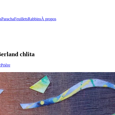
s
Paracha
Feuillets
Rabbins
À propos
erland chlita
r
Prière