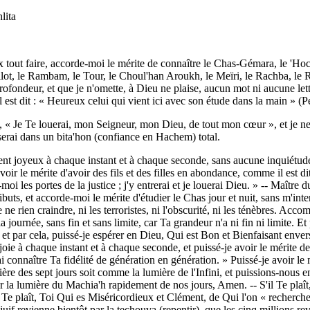
lita
ut faire, accorde-moi le mérite de connaître le Chas-Gémara, le 'Hoc
ilot, le Rambam, le Tour, le Choul'han Aroukh, le Meïri, le Rachba, le
rofondeur, et que je n'omette, à Dieu ne plaise, aucun mot ni aucune lettr
est dit : « Heureux celui qui vient ici avec son étude dans la main » (P
 « Je Te louerai, mon Seigneur, mon Dieu, de tout mon cœur », et je ne m'
e serai dans un bita'hon (confiance en Hachem) total.
ent joyeux à chaque instant et à chaque seconde, sans aucune inquiétude
avoir le mérite d'avoir des fils et des filles en abondance, comme il est d
-moi les portes de la justice ; j'y entrerai et je louerai Dieu. » -- Maît
ttributs, et accorde-moi le mérite d'étudier le Chas jour et nuit, sans m'i
 ne rien craindre, ni les terroristes, ni l'obscurité, ni les ténèbres. A
journée, sans fin et sans limite, car Ta grandeur n'a ni fin ni limite. E
et par cela, puissé-je espérer en Dieu, Qui est Bon et Bienfaisant enve
 joie à chaque instant et à chaque seconde, et puissé-je avoir le mérite de
 connaître Ta fidélité de génération en génération. » Puissé-je avoir le 
umière des sept jours soit comme la lumière de l'Infini, et puissions-nou
r la lumière du Machia'h rapidement de nos jours, Amen. -- S'il Te plaî
l Te plaît, Toi Qui es Miséricordieux et Clément, de Qui l'on « recherche
juif revienne bientôt par la techouva (repentir), que les cinq millions r