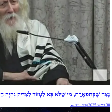
נֶצַח שֶׁבְּתִפְאֶרֶת, מִי שֶׁלֹּא בָּא לַעְזוֹר לַצַּדִּיק נִהְיֶה חָש
30 במאי 2025
קרא עוד ←