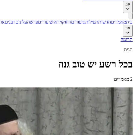
עב
בית
מאמרים
חדשות
תפילות
סיפורים
חיזוק
וידאו
שיעורים
פרשה
עלונים
רבנים
אוד
עב
תרומה
תגית
בכל רשע יש טוב גנוז
2
מאמרים