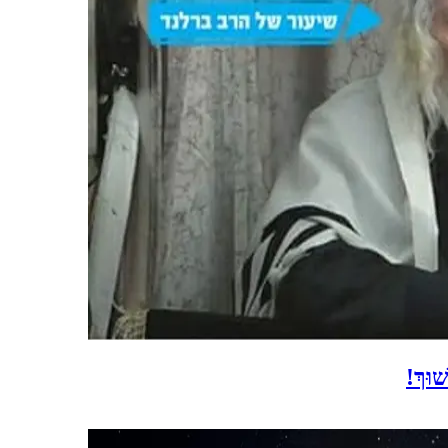
ׁוּךְ!