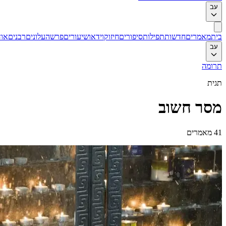
עב
בית
מאמרים
חדשות
תפילות
סיפורים
חיזוק
וידאו
שיעורים
פרשה
עלונים
רבנים
אוד
עב
תרומה
תגית
מסר חשוב
41
מאמרים