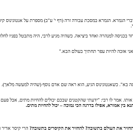
רי הגמרא. הגמרא במסכת עבודה זרה (דף י' ע"ב) מספרת על אנטונינוס קיס
.
חד בכניסה למנהרה ואחד ביציאה. כשהיה מגיע לרבי, היה מתבטל בפניו לחלוט
 אני אזכה להיות עפר תחתיך בעולם הבא."
בא". כשאנטונינוס הגיע, הוא ראה שם אדם נוסף (שהיה למעשה מלאך). אנט
ותו. אמר לו רבי: "ידעתי שהקטנים שבכם יכולים להחיות מתים, אבל פעם 
נא בין אמורא, אפילו בדרגה הכי נמוכה – יכול להחיות מתים.
החזיר את העולם בתשובה? להחזיר את הקיסרים בתשובה?
הרי קיסר אדיר 