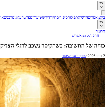
עב
בית
מאמרים
חדשות
תפילות
סיפורים
חיזוק
וידאו
שיעורים
פרשה
עלונים
רבנים
אוד
עב
תרומה
→
חזרה לכל המאמרים
כוחה של התשובה: כשהקיסר נשכב לרגלי הצדיק
2 ביוני 2026
•
עורך ראשי
שיעור