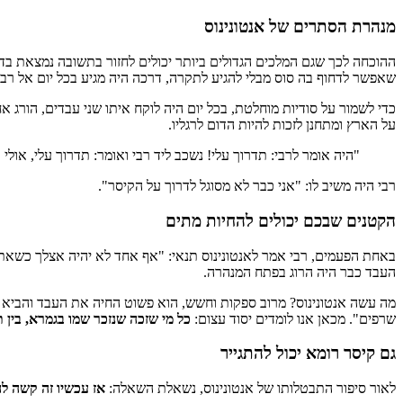
מנהרת הסתרים של אנטונינוס
ההוכחה לכך שגם המלכים הגדולים ביותר יכולים לחזור בתשובה נמצאת בדב
שאפשר לדחוף בה סוס מבלי להגיע לתקרה, דרכה היה מגיע בכל יום אל רבי
כדי לשמור על סודיות מוחלטת, בכל יום היה לוקח איתו שני עבדים, הורג א
על הארץ ומתחנן לזכות להיות הדום לרגליו.
"היה אומר לרבי: תדרוך עלי! נשכב ליד רבי ואומר: תדרוך עלי, אולי
רבי היה משיב לו: "אני כבר לא מסוגל לדרוך על הקיסר".
הקטנים שבכם יכולים להחיות מתים
באחת הפעמים, רבי אמר לאנטונינוס תנאי: "אף אחד לא יהיה אצלך כשאתה 
העבד כבר היה הרוג בפתח המנהרה.
מה עשה אנטונינוס? מרוב ספקות וחשש, הוא פשוט החיה את העבד והביא א
שרפים". מכאן אנו לומדים יסוד עצום:
כל מי שזכה שנזכר שמו בגמרא, בין ת
גם קיסר רומא יכול להתגייר
לאור סיפור התבטלותו של אנטונינוס, נשאלת השאלה:
אז עכשיו זה קשה ל